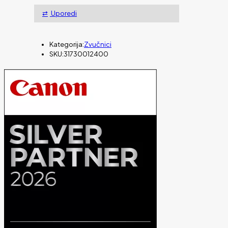
Uporedi
Kategorija:
Zvučnici
SKU:
31730012400