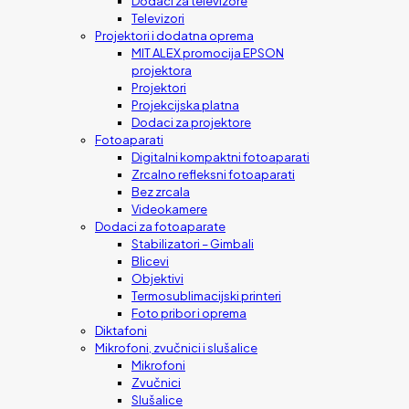
Dodaci za televizore
Televizori
Projektori i dodatna oprema
MIT ALEX promocija EPSON
projektora
Projektori
Projekcijska platna
Dodaci za projektore
Fotoaparati
Digitalni kompaktni fotoaparati
Zrcalno refleksni fotoaparati
Bez zrcala
Videokamere
Dodaci za fotoaparate
Stabilizatori – Gimbali
Blicevi
Objektivi
Termosublimacijski printeri
Foto pribor i oprema
Diktafoni
Mikrofoni, zvučnici i slušalice
Mikrofoni
Zvučnici
Slušalice