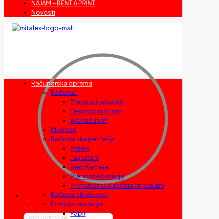
NAJAM – RENT A PRINT
Novosti
Računarska oprema
Računari
Prenosni računari
Desktop računari
AIO računari
Monitori
Računarska periferija
Miševi
Tastature
Web Kamere
Prenosne baterije
Prenaponska zaštita i produžni
Računarski dodaci
Potrošni materijal
Papir
Products