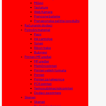
Miševi
Tastature
Web Kamere
Prenosne baterije
Prenaponska zaštita i produžni
Računarski dodaci
Potrošni materijal
Papir
Ink cartridge
Toneri
Ribon trake
Bubnjevi
Printeri i MF uređaji
MF uređaji
Matrični printeri
Printeri velikih formata
Printeri
Printeri za naljepnice
POS printeri
Termosublimacijski printeri
Dodaci za printere
Skeneri
Skeneri