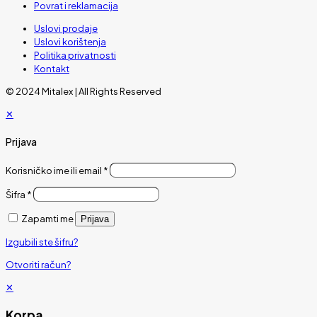
Povrat i reklamacija
Uslovi prodaje
Uslovi korištenja
Politika privatnosti
Kontakt
© 2024 Mitalex | All Rights Reserved
✕
Prijava
Korisničko ime ili email
*
Šifra
*
Zapamti me
Prijava
Izgubili ste šifru?
Otvoriti račun?
✕
Korpa