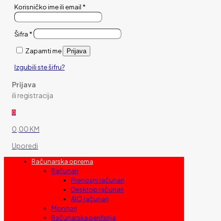
Korisničko ime ili email
*
Šifra
*
Zapamti me
Prijava
Izgubili ste šifru?
Prijava
ili registracija
0
0,00 KM
Uporedi
Računarska oprema
Računari
Prenosni računari
Desktop računari
AIO računari
Monitori
Računarska periferija