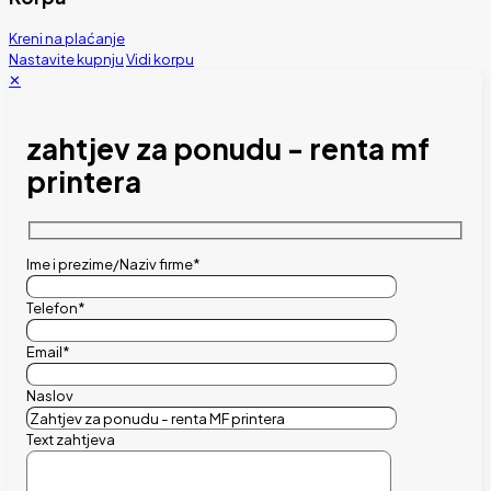
Kreni na plaćanje
Nastavite kupnju
Vidi korpu
✕
zahtjev za ponudu - renta mf
printera
Ime i prezime/Naziv firme*
Telefon*
Email*
Naslov
Text zahtjeva