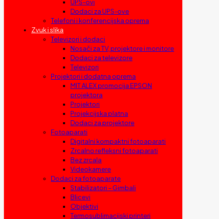
UPS-ovi
Dodaci za UPS-ove
Telefoni i konferencijska oprema
Zvuk i slika
Televizori i dodaci
Nosači za TV, projektore i monitore
Dodaci za televizore
Televizori
Projektori i dodatna oprema
MIT ALEX promocija EPSON
projektora
Projektori
Projekcijska platna
Dodaci za projektore
Fotoaparati
Digitalni kompaktni fotoaparati
Zrcalno refleksni fotoaparati
Bez zrcala
Videokamere
Dodaci za fotoaparate
Stabilizatori – Gimbali
Blicevi
Objektivi
Termosublimacijski printeri