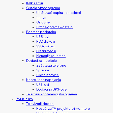
Kalkulatori
Ostala office oprema
Uništavač papira – shredderi
Trimeri
Giljotine
Office oprema – ostalo
Pohrana podataka
USB-ovi
HDD diskovi
SSD diskovi
Prazni mediji
Memorijske kartice
Dodaci za mobitele
Zaštita za telefone
Sprejevi
Okviri i torbice
Neprekidna napajanja
UPS-ovi
Dodaci za UPS-ove
Telefoni i konferencijska oprema
Zvuk i slika
Televizori i dodaci
Nosači za TV, projektore i monitore