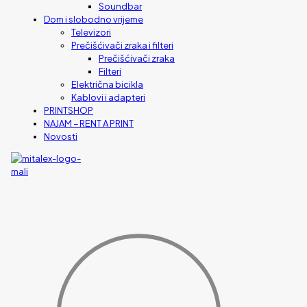
Soundbar
Dom i slobodno vrijeme
Televizori
Prečišćivači zraka i filteri
Prečišćivači zraka
Filteri
Električna bicikla
Kablovi i adapteri
PRINTSHOP
NAJAM – RENT A PRINT
Novosti