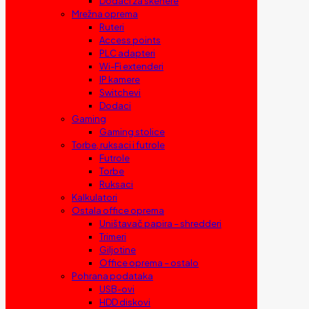
Dodaci za skenere
Mrežna oprema
Ruteri
Access points
PLC adapteri
Wi-Fi extenderi
IP kamere
Switchevi
Dodaci
Gaming
Gaming stolice
Torbe, ruksaci i futrole
Futrole
Torbe
Ruksaci
Kalkulatori
Ostala office oprema
Uništavač papira – shredderi
Trimeri
Giljotine
Office oprema – ostalo
Pohrana podataka
USB-ovi
HDD diskovi