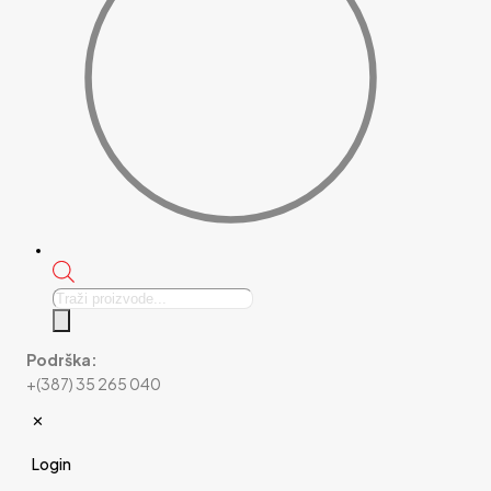
Products
search
Podrška:
+(387) 35 265 040
✕
Login