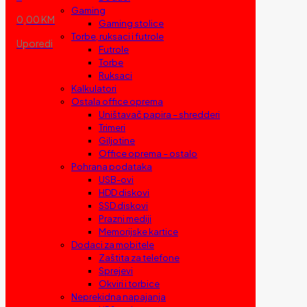
Gaming
0,00 KM
Gaming stolice
Torbe, ruksaci i futrole
Uporedi
Futrole
Torbe
Ruksaci
Kalkulatori
Ostala office oprema
Uništavač papira – shredderi
Trimeri
Giljotine
Office oprema – ostalo
Pohrana podataka
USB-ovi
HDD diskovi
SSD diskovi
Prazni mediji
Memorijske kartice
Dodaci za mobitele
Zaštita za telefone
Sprejevi
Okviri i torbice
Neprekidna napajanja