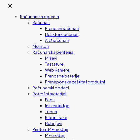
✕
Računarska oprema
Računari
Prenosni računari
Desktop računari
AIO računari
Monitori
Računarska periferija
Miševi
Tastature
Web Kamere
Prenosne baterije
Prenaponska zaštita i produžni
Računarski dodaci
Potrošni materijal
Papir
Ink cartridge
Toneri
Ribon trake
Bubnjevi
Printeri i MF uređaji
MF uređaji