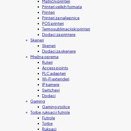
Matrični printeri
Printeri velikih formata
Printeri
Printeri za naljepnice
POS printeri
Termosublimacijski printeri
Dodaci za printere
Skeneri
Skeneri
Dodaci za skenere
Mrežna oprema
Ruteri
Access points
PLC adapteri
Wi-Fi extenderi
IP kamere
Switchevi
Dodaci
Gaming
Gaming stolice
Torbe, ruksaci i futrole
Futrole
Torbe
Ruksaci