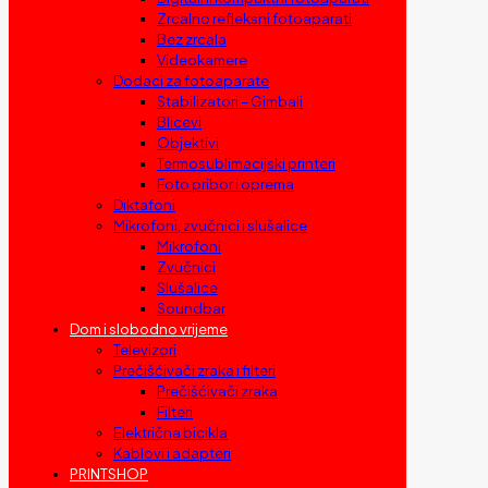
Zrcalno refleksni fotoaparati
Bez zrcala
Videokamere
Dodaci za fotoaparate
Stabilizatori – Gimbali
Blicevi
Objektivi
Termosublimacijski printeri
Foto pribor i oprema
Diktafoni
Mikrofoni, zvučnici i slušalice
Mikrofoni
Zvučnici
Slušalice
Soundbar
Dom i slobodno vrijeme
Televizori
Prečišćivači zraka i filteri
Prečišćivači zraka
Filteri
Električna bicikla
Kablovi i adapteri
PRINTSHOP