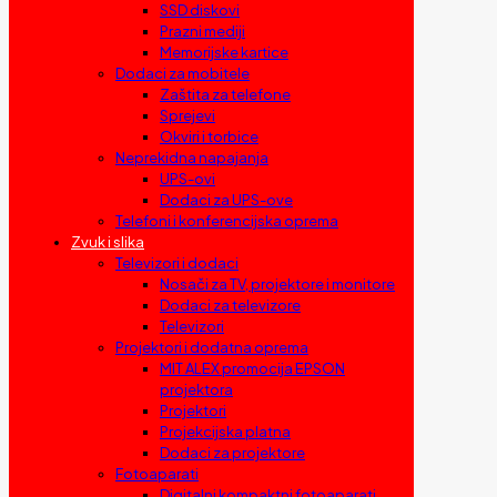
SSD diskovi
Prazni mediji
Memorijske kartice
Dodaci za mobitele
Zaštita za telefone
Sprejevi
Okviri i torbice
Neprekidna napajanja
UPS-ovi
Dodaci za UPS-ove
Telefoni i konferencijska oprema
Zvuk i slika
Televizori i dodaci
Nosači za TV, projektore i monitore
Dodaci za televizore
Televizori
Projektori i dodatna oprema
MIT ALEX promocija EPSON
projektora
Projektori
Projekcijska platna
Dodaci za projektore
Fotoaparati
Digitalni kompaktni fotoaparati