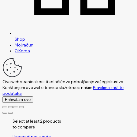
Shop
Moj račun
0
Korpa
Ova web stranica koristi kolačiće za poboljšanje vašeg iskustva.
Korištenjem ove web stranice slažete se s našim
Pravilima zaštite
podataka
.
Prihvatam sve
Select at least 2 products
to compare
Usporedi proizvode