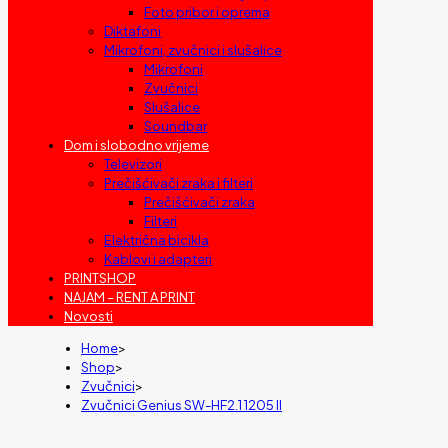
Foto pribor i oprema
Diktafoni
Mikrofoni, zvučnici i slušalice
Mikrofoni
Zvučnici
Slušalice
Soundbar
Dom i slobodno vrijeme
Televizori
Prečišćivači zraka i filteri
Prečišćivači zraka
Filteri
Električna bicikla
Kablovi i adapteri
PRINTSHOP
NAJAM – RENT A PRINT
Novosti
Home
>
Shop
>
Zvučnici
>
Zvučnici Genius SW-HF2.1 1205 II