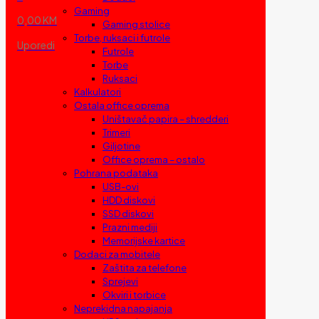
Gaming
0,00 KM
Gaming stolice
Torbe, ruksaci i futrole
Uporedi
Futrole
Torbe
Ruksaci
Kalkulatori
Ostala office oprema
Uništavač papira – shredderi
Trimeri
Giljotine
Office oprema – ostalo
Pohrana podataka
USB-ovi
HDD diskovi
SSD diskovi
Prazni mediji
Memorijske kartice
Dodaci za mobitele
Zaštita za telefone
Sprejevi
Okviri i torbice
Neprekidna napajanja