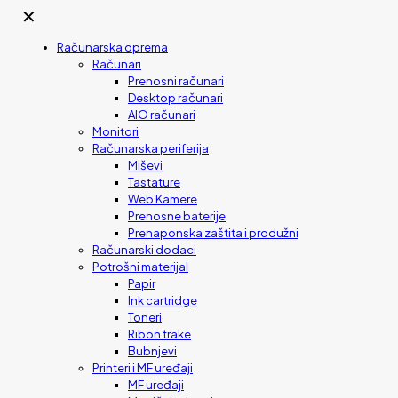
✕
Računarska oprema
Računari
Prenosni računari
Desktop računari
AIO računari
Monitori
Računarska periferija
Miševi
Tastature
Web Kamere
Prenosne baterije
Prenaponska zaštita i produžni
Računarski dodaci
Potrošni materijal
Papir
Ink cartridge
Toneri
Ribon trake
Bubnjevi
Printeri i MF uređaji
MF uređaji