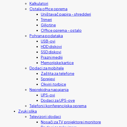
Kalkulatori
Ostala office oprema
Uništavač papira – shredderi
Trimeri
Giljotine
Office oprema – ostalo
Pohrana podataka
USB-ovi
HDD diskovi
SSD diskovi
Prazni mediji
Memorijske kartice
Dodaci za mobitele
Zaštita za telefone
Sprejevi
Okviri i torbice
Neprekidna napajanja
UPS-ovi
Dodaci za UPS-ove
Telefoni i konferencijska oprema
Zvuk i slika
Televizori i dodaci
Nosači za TV, projektore i monitore