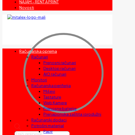
NAJAM – RENT A PRINT
Novosti
Računarska oprema
Računari
Prenosni računari
Desktop računari
AIO računari
Monitori
Računarska periferija
Miševi
Tastature
Web Kamere
Prenosne baterije
Prenaponska zaštita i produžni
Računarski dodaci
Potrošni materijal
Papir
Products