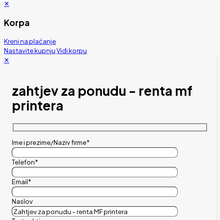
✕
Korpa
Kreni na plaćanje
Nastavite kupnju
Vidi korpu
✕
zahtjev za ponudu - renta mf
printera
Ime i prezime/Naziv firme*
Telefon*
Email*
Naslov