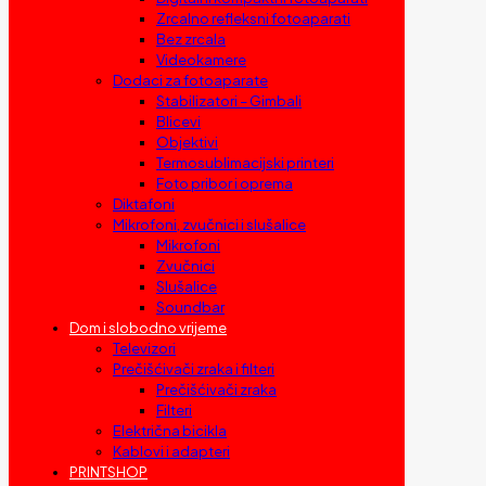
Zrcalno refleksni fotoaparati
Bez zrcala
Videokamere
Dodaci za fotoaparate
Stabilizatori – Gimbali
Blicevi
Objektivi
Termosublimacijski printeri
Foto pribor i oprema
Diktafoni
Mikrofoni, zvučnici i slušalice
Mikrofoni
Zvučnici
Slušalice
Soundbar
Dom i slobodno vrijeme
Televizori
Prečišćivači zraka i filteri
Prečišćivači zraka
Filteri
Električna bicikla
Kablovi i adapteri
PRINTSHOP