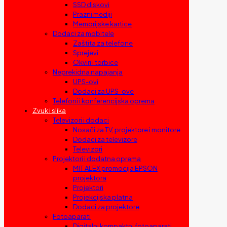
SSD diskovi
Prazni mediji
Memorijske kartice
Dodaci za mobitele
Zaštita za telefone
Sprejevi
Okviri i torbice
Neprekidna napajanja
UPS-ovi
Dodaci za UPS-ove
Telefoni i konferencijska oprema
Zvuk i slika
Televizori i dodaci
Nosači za TV, projektore i monitore
Dodaci za televizore
Televizori
Projektori i dodatna oprema
MIT ALEX promocija EPSON
projektora
Projektori
Projekcijska platna
Dodaci za projektore
Fotoaparati
Digitalni kompaktni fotoaparati