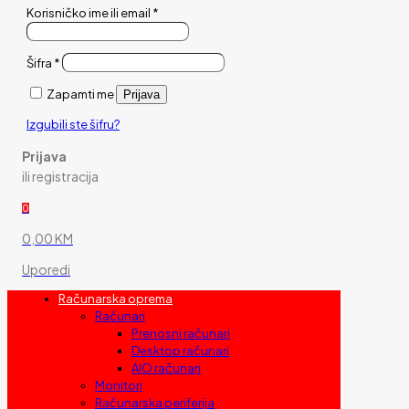
Korisničko ime ili email
*
Šifra
*
Zapamti me
Prijava
Izgubili ste šifru?
Prijava
ili registracija
0
0,00 KM
Uporedi
Računarska oprema
Računari
Prenosni računari
Desktop računari
AIO računari
Monitori
Računarska periferija