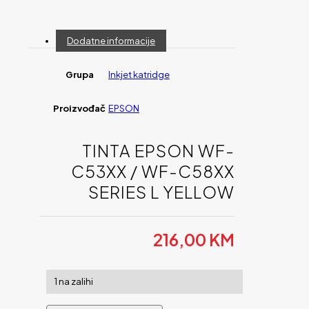
Dodatne informacije
Grupa
Inkjet katridge
Proizvođač
EPSON
TINTA EPSON WF-
C53XX / WF-C58XX
SERIES L YELLOW
216,00
KM
1 na zalihi