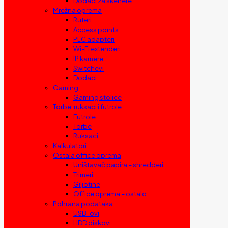
Dodaci za skenere
Mrežna oprema
Ruteri
Access points
PLC adapteri
Wi-Fi extenderi
IP kamere
Switchevi
Dodaci
Gaming
Gaming stolice
Torbe, ruksaci i futrole
Futrole
Torbe
Ruksaci
Kalkulatori
Ostala office oprema
Uništavač papira – shredderi
Trimeri
Giljotine
Office oprema – ostalo
Pohrana podataka
USB-ovi
HDD diskovi