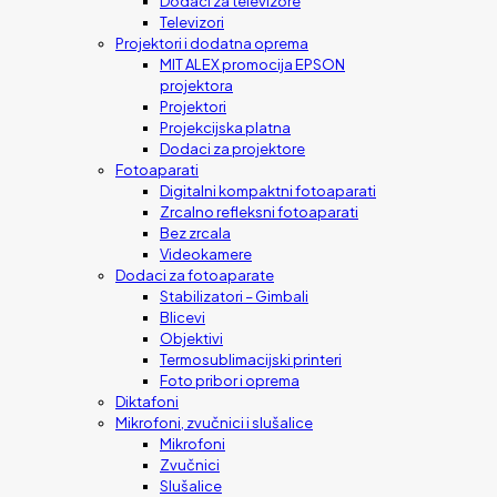
Dodaci za televizore
Televizori
Projektori i dodatna oprema
MIT ALEX promocija EPSON
projektora
Projektori
Projekcijska platna
Dodaci za projektore
Fotoaparati
Digitalni kompaktni fotoaparati
Zrcalno refleksni fotoaparati
Bez zrcala
Videokamere
Dodaci za fotoaparate
Stabilizatori – Gimbali
Blicevi
Objektivi
Termosublimacijski printeri
Foto pribor i oprema
Diktafoni
Mikrofoni, zvučnici i slušalice
Mikrofoni
Zvučnici
Slušalice