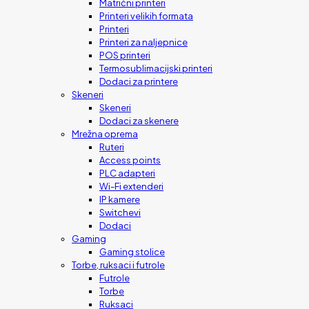
Matrični printeri
Printeri velikih formata
Printeri
Printeri za naljepnice
POS printeri
Termosublimacijski printeri
Dodaci za printere
Skeneri
Skeneri
Dodaci za skenere
Mrežna oprema
Ruteri
Access points
PLC adapteri
Wi-Fi extenderi
IP kamere
Switchevi
Dodaci
Gaming
Gaming stolice
Torbe, ruksaci i futrole
Futrole
Torbe
Ruksaci