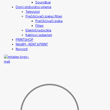
Soundbar
Dom i slobodno vrijeme
Televizori
Prečišćivači zraka i filteri
Prečišćivači zraka
Filteri
Električna bicikla
Kablovi i adapteri
PRINTSHOP
NAJAM – RENT A PRINT
Novosti