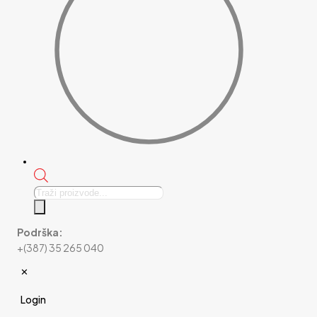
Products
search
Podrška:
+(387) 35 265 040
✕
Login