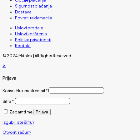
Sigurnost plaćanja
Dostava
Povrat i reklamacija
Uslovi prodaje
Uslovi korištenja
Politika privatnosti
Kontakt
© 2024 Mitalex | All Rights Reserved
✕
Prijava
Korisničko ime ili email
*
Šifra
*
Zapamti me
Prijava
Izgubili ste šifru?
Otvoriti račun?