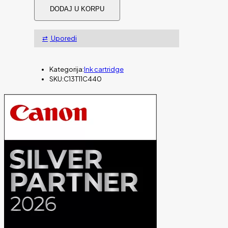
Tinta
DODAJ U KORPU
Epson
WF-
C53xx
Uporedi
/
WF-
C58xx
Series
Kategorija:
Ink cartridge
L
SKU:
C13T11C440
Yellow
količina