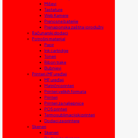
Miševi
Tastature
Web Kamere
Prenosne baterije
Prenaponska zaštita i produžni
Računarski dodaci
Potrošni materijal
Papir
Ink cartridge
Toneri
Ribon trake
Bubnjevi
Printeri i MF uređaji
MF uređaji
Matrični printeri
Printeri velikih formata
Printeri
Printeri za naljepnice
POS printeri
Termosublimacijski printeri
Dodaci za printere
Skeneri
Skeneri