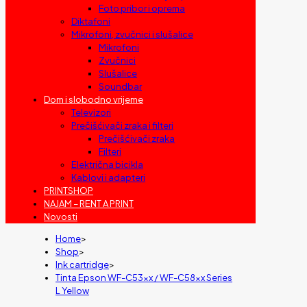
Foto pribor i oprema
Diktafoni
Mikrofoni, zvučnici i slušalice
Mikrofoni
Zvučnici
Slušalice
Soundbar
Dom i slobodno vrijeme
Televizori
Prečišćivači zraka i filteri
Prečišćivači zraka
Filteri
Električna bicikla
Kablovi i adapteri
PRINTSHOP
NAJAM – RENT A PRINT
Novosti
Home
>
Shop
>
Ink cartridge
>
Tinta Epson WF-C53xx / WF-C58xx Series
L Yellow