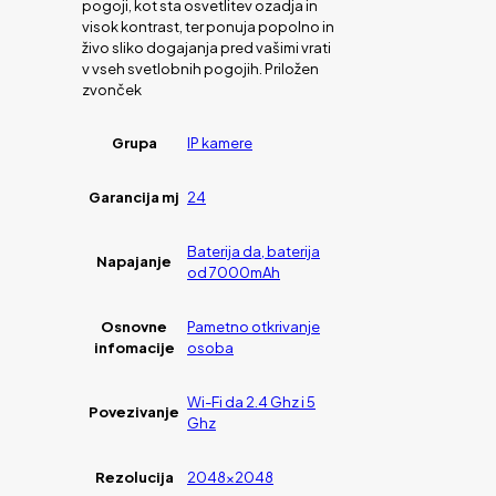
pogoji, kot sta osvetlitev ozadja in
visok kontrast, ter ponuja popolno in
živo sliko dogajanja pred vašimi vrati
v vseh svetlobnih pogojih. Priložen
zvonček
Grupa
IP kamere
Garancija mj
24
Baterija da, baterija
Napajanje
od 7000mAh
Osnovne
Pametno otkrivanje
infomacije
osoba
Wi-Fi da 2.4 Ghz i 5
Povezivanje
Ghz
Rezolucija
2048×2048