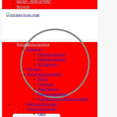
NAJAM – RENT A PRINT
Novosti
Računarska oprema
Računari
Prenosni računari
Desktop računari
AIO računari
Monitori
Računarska periferija
Miševi
Tastature
Web Kamere
Prenosne baterije
Prenaponska zaštita i produžni
Računarski dodaci
Potrošni materijal
Papir
Products