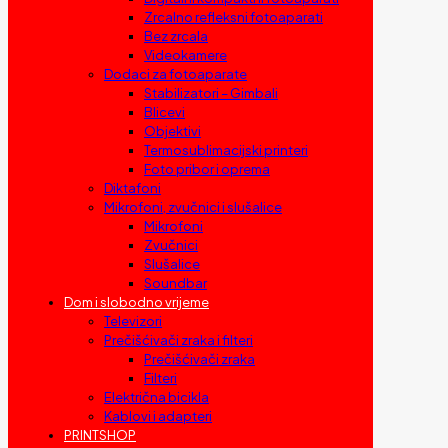
Zrcalno refleksni fotoaparati
Bez zrcala
Videokamere
Dodaci za fotoaparate
Stabilizatori – Gimbali
Blicevi
Objektivi
Termosublimacijski printeri
Foto pribor i oprema
Diktafoni
Mikrofoni, zvučnici i slušalice
Mikrofoni
Zvučnici
Slušalice
Soundbar
Dom i slobodno vrijeme
Televizori
Prečišćivači zraka i filteri
Prečišćivači zraka
Filteri
Električna bicikla
Kablovi i adapteri
PRINTSHOP