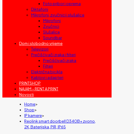
Foto pribor i oprema
Diktafoni
Mikrofoni, zvučnici i slušalice
Mikrofoni
Zvučnici
Slušalice
Soundbar
Dom i slobodno vrijeme
Televizori
Prečišćivači zraka i filteri
Prečišćivači zraka
Filteri
Električna bicikla
Kablovi i adapteri
PRINTSHOP
NAJAM – RENT A PRINT
Novosti
Home
>
Shop
>
IP kamere
>
Reolink smart doorbell D340B+ zvono,
2K, Baterijska, PIR, IP65