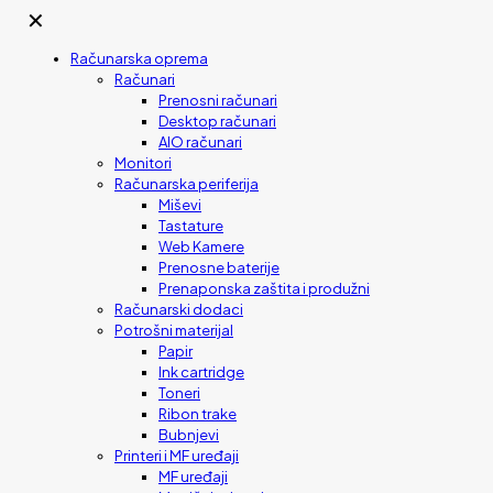
✕
Računarska oprema
Računari
Prenosni računari
Desktop računari
AIO računari
Monitori
Računarska periferija
Miševi
Tastature
Web Kamere
Prenosne baterije
Prenaponska zaštita i produžni
Računarski dodaci
Potrošni materijal
Papir
Ink cartridge
Toneri
Ribon trake
Bubnjevi
Printeri i MF uređaji
MF uređaji