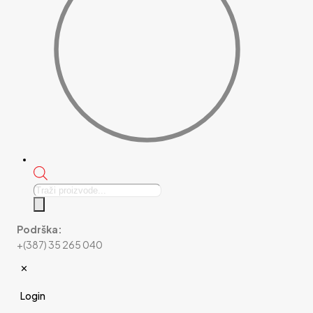
Products
search
Podrška:
+(387) 35 265 040
✕
Login