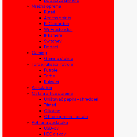
Dodaci za skenere
Mrežna oprema
Ruteri
Access points
PLC adapteri
Wi-Fi extenderi
IP kamere
Switchevi
Dodaci
Gaming
Gaming stolice
Torbe, ruksaci i futrole
Futrole
Torbe
Ruksaci
Kalkulatori
Ostala office oprema
Uništavač papira – shredderi
Trimeri
Giljotine
Office oprema – ostalo
Pohrana podataka
USB-ovi
HDD diskovi