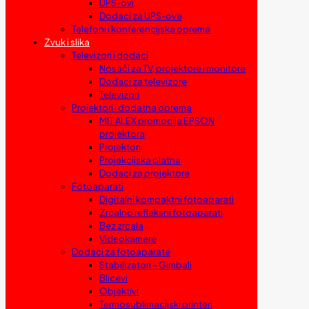
UPS-ovi
Dodaci za UPS-ove
Telefoni i konferencijska oprema
Zvuk i slika
Televizori i dodaci
Nosači za TV, projektore i monitore
Dodaci za televizore
Televizori
Projektori i dodatna oprema
MIT ALEX promocija EPSON
projektora
Projektori
Projekcijska platna
Dodaci za projektore
Fotoaparati
Digitalni kompaktni fotoaparati
Zrcalno refleksni fotoaparati
Bez zrcala
Videokamere
Dodaci za fotoaparate
Stabilizatori – Gimbali
Blicevi
Objektivi
Termosublimacijski printeri