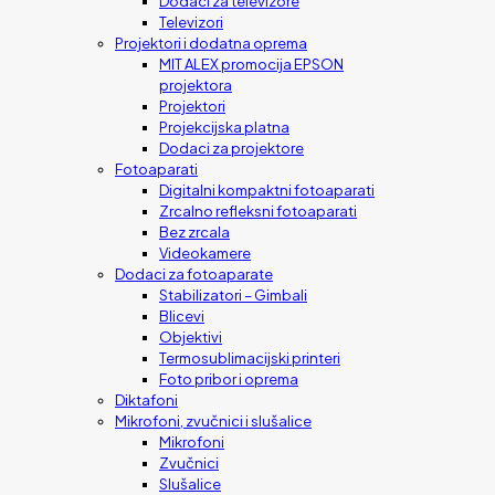
Dodaci za televizore
Televizori
Projektori i dodatna oprema
MIT ALEX promocija EPSON
projektora
Projektori
Projekcijska platna
Dodaci za projektore
Fotoaparati
Digitalni kompaktni fotoaparati
Zrcalno refleksni fotoaparati
Bez zrcala
Videokamere
Dodaci za fotoaparate
Stabilizatori – Gimbali
Blicevi
Objektivi
Termosublimacijski printeri
Foto pribor i oprema
Diktafoni
Mikrofoni, zvučnici i slušalice
Mikrofoni
Zvučnici
Slušalice