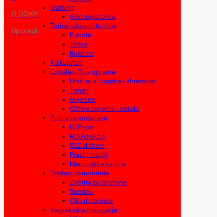
Gaming
0,00 KM
Gaming stolice
Torbe, ruksaci i futrole
Uporedi
Futrole
Torbe
Ruksaci
Kalkulatori
Ostala office oprema
Uništavač papira – shredderi
Trimeri
Giljotine
Office oprema – ostalo
Pohrana podataka
USB-ovi
HDD diskovi
SSD diskovi
Prazni mediji
Memorijske kartice
Dodaci za mobitele
Zaštita za telefone
Sprejevi
Okviri i torbice
Neprekidna napajanja