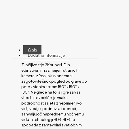
Opis
Dodatne informacije
Z ločljivostjo 2K super HD in
edinstvenim razmerjem stranic 1 : 1
kamere, z Reolink zvoncem si
zagotovite širok pogled od glave do
pete z vidnim kotom 150° x 150° x
180°. Ne glede na to, ali gre za vaš
vhod ali dvorišče, je vsaka
podrobnost zajeta z neprimerljivo
vidljivostjo, podnevi ali ponoči,
zahvaljujoč naprednemu nočnemu
vidu in tehnologiji HDR. HDR se
spopada z zahtevnimi svetlobnimi