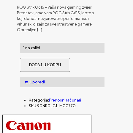
ROG Strix G615 – Vaša nova gaming zvijer!
Predstavljamo vam ROG Strix G615, laptop
koji donosi nevjerovatne performanse i
vrhunski dizajn za sve strastvene gamere.
Opremljen
[…]
1 na zalihi
Laptop
DODAJ U KORPU
ASUS
ROG
STRIX
Uporedi
G16
G615LW-
S5029W
16"2,5K
Kategorija:
Prenosni računari
240Hz
SKU:
90NR0LG1-M00770
U9-
275HX
24C/24T
32GB