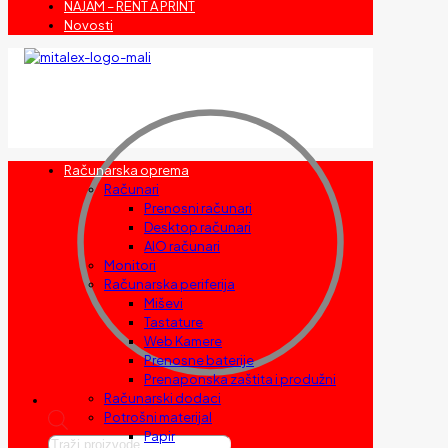
NAJAM – RENT A PRINT
Novosti
Računarska oprema
Računari
Prenosni računari
Desktop računari
AIO računari
Monitori
Računarska periferija
Miševi
Tastature
Web Kamere
Prenosne baterije
Prenaponska zaštita i produžni
Računarski dodaci
Potrošni materijal
Papir
Products