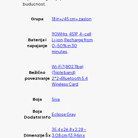
buducnost.
Grupa
18 in+/45 cm+ zaslon
90WHrs, 4S1P, 4-cell
Baterija i
Li-ion, Recharge from
napajanje
0-50% in 30
minutes,
Wi-Fi 7(802.11be)
Bežično
(Triple band)
povezivanje
2*2+Bluetooth 5.4
Wireless Card
Boja
Siva
Boja
Eclipse Gray
Dodatni info
35.4 x 26.8 x 2.28 ~
Dimenzije Š x
3.08 cm (13.94in x