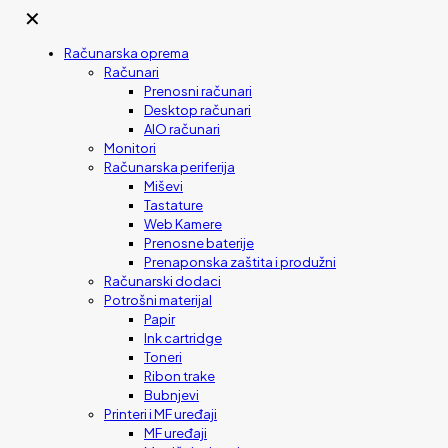
✕
Računarska oprema
Računari
Prenosni računari
Desktop računari
AIO računari
Monitori
Računarska periferija
Miševi
Tastature
Web Kamere
Prenosne baterije
Prenaponska zaštita i produžni
Računarski dodaci
Potrošni materijal
Papir
Ink cartridge
Toneri
Ribon trake
Bubnjevi
Printeri i MF uređaji
MF uređaji