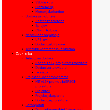
SSD diskovi
Prazni mediji
Memorijske kartice
Dodaci za mobitele
Zaštita za telefone
Sprejevi
Okviri i torbice
Neprekidna napajanja
UPS-ovi
Dodaci za UPS-ove
Telefoni i konferencijska oprema
Zvuk i slika
Televizori i dodaci
Nosači za TV, projektore i monitore
Dodaci za televizore
Televizori
Projektori i dodatna oprema
MIT ALEX promocija EPSON
projektora
Projektori
Projekcijska platna
Dodaci za projektore
Fotoaparati
Digitalni kompaktni fotoaparati