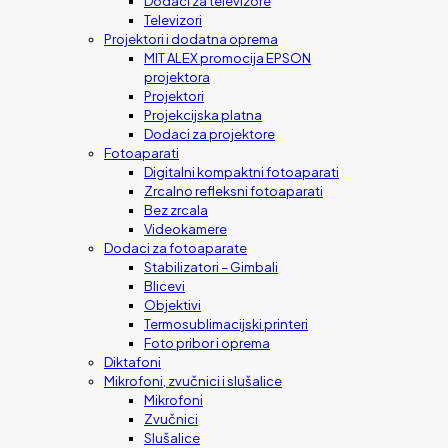
Dodaci za televizore
Televizori
Projektori i dodatna oprema
MIT ALEX promocija EPSON
projektora
Projektori
Projekcijska platna
Dodaci za projektore
Fotoaparati
Digitalni kompaktni fotoaparati
Zrcalno refleksni fotoaparati
Bez zrcala
Videokamere
Dodaci za fotoaparate
Stabilizatori – Gimbali
Blicevi
Objektivi
Termosublimacijski printeri
Foto pribor i oprema
Diktafoni
Mikrofoni, zvučnici i slušalice
Mikrofoni
Zvučnici
Slušalice