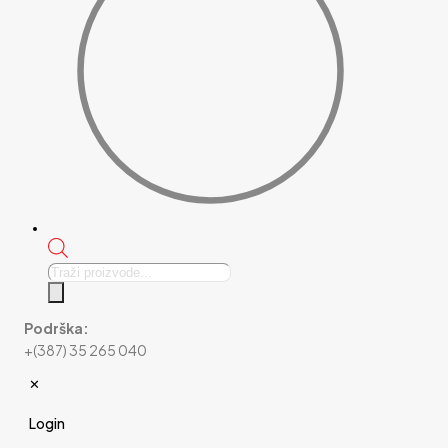
Products
search
Podrška:
+(387) 35 265 040
✕
Login