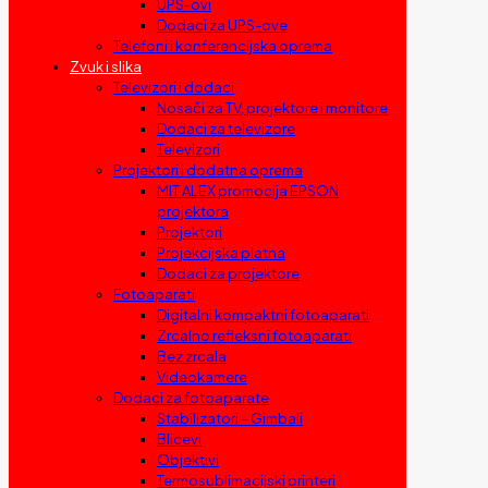
UPS-ovi
Dodaci za UPS-ove
Telefoni i konferencijska oprema
Zvuk i slika
Televizori i dodaci
Nosači za TV, projektore i monitore
Dodaci za televizore
Televizori
Projektori i dodatna oprema
MIT ALEX promocija EPSON
projektora
Projektori
Projekcijska platna
Dodaci za projektore
Fotoaparati
Digitalni kompaktni fotoaparati
Zrcalno refleksni fotoaparati
Bez zrcala
Videokamere
Dodaci za fotoaparate
Stabilizatori – Gimbali
Blicevi
Objektivi
Termosublimacijski printeri