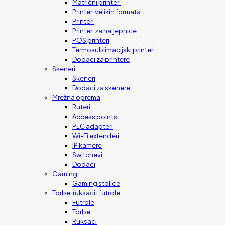
Matrični printeri
Printeri velikih formata
Printeri
Printeri za naljepnice
POS printeri
Termosublimacijski printeri
Dodaci za printere
Skeneri
Skeneri
Dodaci za skenere
Mrežna oprema
Ruteri
Access points
PLC adapteri
Wi-Fi extenderi
IP kamere
Switchevi
Dodaci
Gaming
Gaming stolice
Torbe, ruksaci i futrole
Futrole
Torbe
Ruksaci