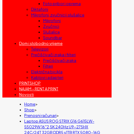
Foto pribor i oprema
Diktafoni
Mikrofoni, zvučnici i slušalice
Mikrofoni
Zvučnici
Slušalice
Soundbar
Dom i slobodno vrijeme
Televizori
Prečišćivači zraka i filteri
Prečišćivači zraka
Filteri
Električna bicikla
Kablovi i adapteri
PRINTSHOP
NAJAM – RENT A PRINT
Novosti
Home
>
Shop
>
Prenosni računari
>
Laptop ASUS ROG STRIX G16 G615LW-
S5029W 16″2,5K 240Hz U9-275HX
24C/24T 32GB DDR5 s1TB RTX 5080-16G