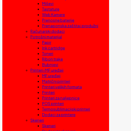
Miševi
Tastature
Web Kamere
Prenosne baterije
Prenaponska zaštita i produžni
Računarski dodaci
Potrošni materijal
Papir
Ink cartridge
Toneri
Ribon trake
Bubnjevi
Printeri i MF uređaji
MF uređaji
Matrični printeri
Printeri velikih formata
Printeri
Printeri za naljepnice
POS printeri
Termosublimacijski printeri
Dodaci za printere
Skeneri
Skeneri