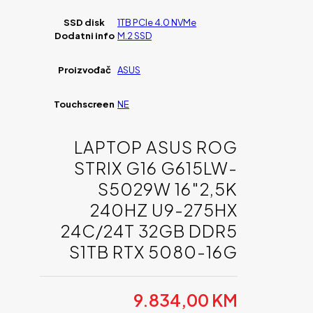
SSD disk
1TB PCIe 4.0 NVMe
Dodatni info
M.2 SSD
Proizvođač
ASUS
Touchscreen
NE
LAPTOP ASUS ROG
STRIX G16 G615LW-
S5029W 16″2,5K
240HZ U9-275HX
24C/24T 32GB DDR5
S1TB RTX 5080-16G
9.834,00
KM