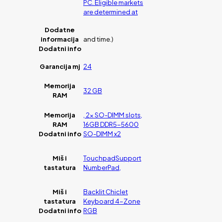
PC. Eligible markets
are determined at
Dodatne
informacija
and time.)
Dodatni info
Garancija mj
24
Memorija
32 GB
RAM
Memorija
, 2x SO-DIMM slots,
RAM
16GB DDR5-5600
Dodatni info
SO-DIMM x2
Miš i
TouchpadSupport
tastatura
NumberPad,
Miš i
Backlit Chiclet
tastatura
Keyboard 4-Zone
Dodatni info
RGB