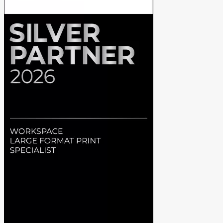
DDR5
s1TB
RTX
5080-
16G
količina