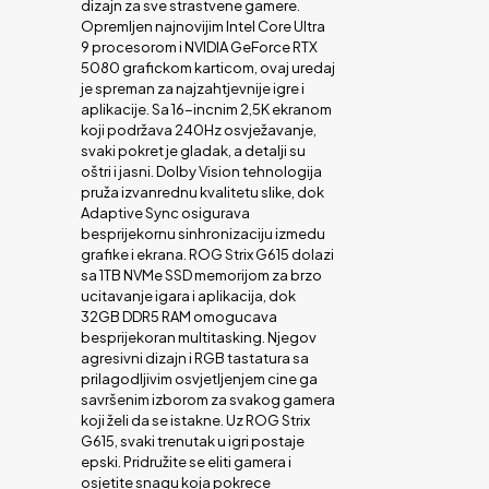
dizajn za sve strastvene gamere.
Opremljen najnovijim Intel Core Ultra
9 procesorom i NVIDIA GeForce RTX
5080 grafickom karticom, ovaj uredaj
je spreman za najzahtjevnije igre i
aplikacije. Sa 16-incnim 2,5K ekranom
koji podržava 240Hz osvježavanje,
svaki pokret je gladak, a detalji su
oštri i jasni. Dolby Vision tehnologija
pruža izvanrednu kvalitetu slike, dok
Adaptive Sync osigurava
besprijekornu sinhronizaciju izmedu
grafike i ekrana. ROG Strix G615 dolazi
sa 1TB NVMe SSD memorijom za brzo
ucitavanje igara i aplikacija, dok
32GB DDR5 RAM omogucava
besprijekoran multitasking. Njegov
agresivni dizajn i RGB tastatura sa
prilagodljivim osvjetljenjem cine ga
savršenim izborom za svakog gamera
koji želi da se istakne. Uz ROG Strix
G615, svaki trenutak u igri postaje
epski. Pridružite se eliti gamera i
osjetite snagu koja pokrece