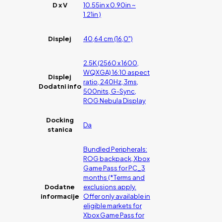
D x V
10.55in x 0.90in ~
1.21in )
Displej
40,64 cm (16,0")
2.5K (2560 x 1600,
WQXGA) 16:10 aspect
Displej
ratio, 240Hz, 3ms,
Dodatni info
500nits, G-Sync,
ROG Nebula Display
Docking
Da
stanica
Bundled Peripherals:
ROG backpack, Xbox
Game Pass for PC_3
months (*Terms and
Dodatne
exclusions apply.
informacije
Offer only available in
eligible markets for
Xbox Game Pass for