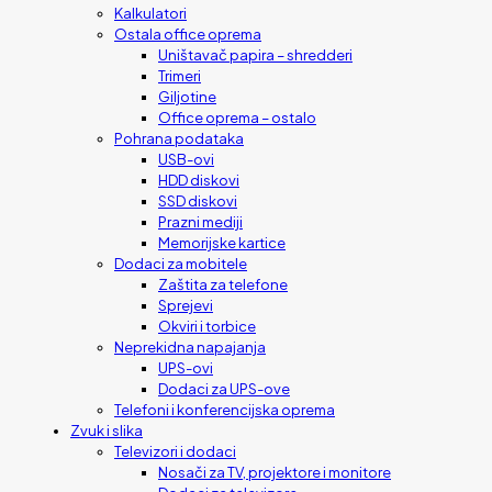
Kalkulatori
Ostala office oprema
Uništavač papira – shredderi
Trimeri
Giljotine
Office oprema – ostalo
Pohrana podataka
USB-ovi
HDD diskovi
SSD diskovi
Prazni mediji
Memorijske kartice
Dodaci za mobitele
Zaštita za telefone
Sprejevi
Okviri i torbice
Neprekidna napajanja
UPS-ovi
Dodaci za UPS-ove
Telefoni i konferencijska oprema
Zvuk i slika
Televizori i dodaci
Nosači za TV, projektore i monitore