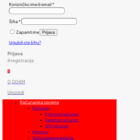
Korisničko ime ili email
*
Šifra
*
Zapamti me
Prijava
Izgubili ste šifru?
Prijava
ili registracija
0
0,00 KM
Uporedi
Računarska oprema
Računari
Prenosni računari
Desktop računari
AIO računari
Monitori
Računarska periferija