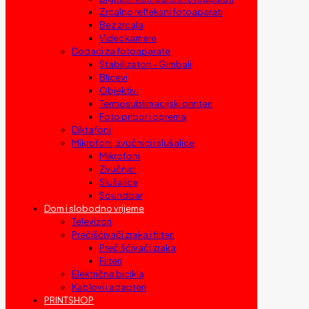
Zrcalno refleksni fotoaparati
Bez zrcala
Videokamere
Dodaci za fotoaparate
Stabilizatori – Gimbali
Blicevi
Objektivi
Termosublimacijski printeri
Foto pribor i oprema
Diktafoni
Mikrofoni, zvučnici i slušalice
Mikrofoni
Zvučnici
Slušalice
Soundbar
Dom i slobodno vrijeme
Televizori
Prečišćivači zraka i filteri
Prečišćivači zraka
Filteri
Električna bicikla
Kablovi i adapteri
PRINTSHOP