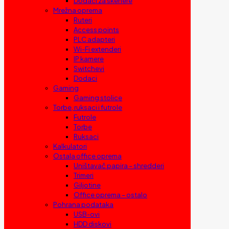
Dodaci za skenere
Mrežna oprema
Ruteri
Access points
PLC adapteri
Wi-Fi extenderi
IP kamere
Switchevi
Dodaci
Gaming
Gaming stolice
Torbe, ruksaci i futrole
Futrole
Torbe
Ruksaci
Kalkulatori
Ostala office oprema
Uništavač papira – shredderi
Trimeri
Giljotine
Office oprema – ostalo
Pohrana podataka
USB-ovi
HDD diskovi