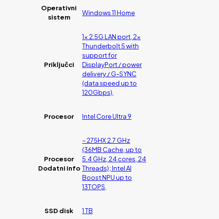
Operativni
Windows 11 Home
sistem
1x 2.5G LAN port, 2x
Thunderbolt 5 with
support for
Priključci
DisplayPort / power
delivery / G-SYNC
(data speed up to
120Gbps),
Procesor
Intel Core Ultra 9
– 275HX 2.7 GHz
(36MB Cache, up to
Procesor
5.4 GHz, 24 cores, 24
Dodatni info
Threads); Intel AI
Boost NPU up to
13TOPS,
SSD disk
1 TB