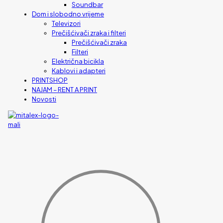
Soundbar
Dom i slobodno vrijeme
Televizori
Prečišćivači zraka i filteri
Prečišćivači zraka
Filteri
Električna bicikla
Kablovi i adapteri
PRINTSHOP
NAJAM – RENT A PRINT
Novosti