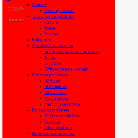
Gaming
0,00 KM
Gaming stolice
Torbe, ruksaci i futrole
Uporedi
Futrole
Torbe
Ruksaci
Kalkulatori
Ostala office oprema
Uništavač papira – shredderi
Trimeri
Giljotine
Office oprema – ostalo
Pohrana podataka
USB-ovi
HDD diskovi
SSD diskovi
Prazni mediji
Memorijske kartice
Dodaci za mobitele
Zaštita za telefone
Sprejevi
Okviri i torbice
Neprekidna napajanja