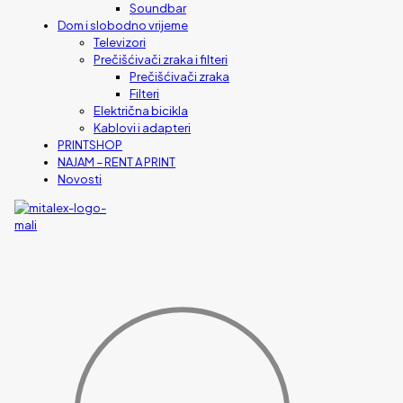
Soundbar
Dom i slobodno vrijeme
Televizori
Prečišćivači zraka i filteri
Prečišćivači zraka
Filteri
Električna bicikla
Kablovi i adapteri
PRINTSHOP
NAJAM – RENT A PRINT
Novosti