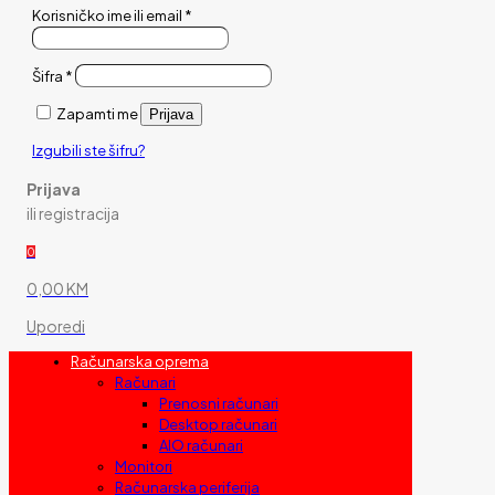
Korisničko ime ili email
*
Šifra
*
Zapamti me
Prijava
Izgubili ste šifru?
Prijava
ili registracija
0
0,00 KM
Uporedi
Računarska oprema
Računari
Prenosni računari
Desktop računari
AIO računari
Monitori
Računarska periferija