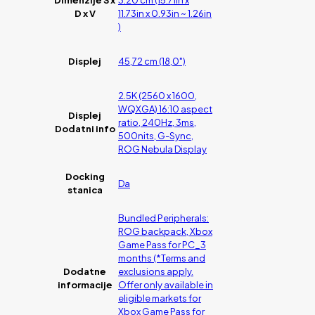
Dimenzije Š x
3.20 cm (15.71in x
D x V
11.73in x 0.93in ~ 1.26in
)
Displej
45,72 cm (18,0")
2.5K (2560 x 1600,
WQXGA) 16:10 aspect
Displej
ratio, 240Hz, 3ms,
Dodatni info
500nits, G-Sync,
ROG Nebula Display
Docking
Da
stanica
Bundled Peripherals:
ROG backpack, Xbox
Game Pass for PC_3
months (*Terms and
Dodatne
exclusions apply.
informacije
Offer only available in
eligible markets for
Xbox Game Pass for