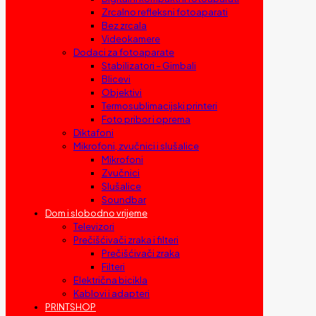
Zrcalno refleksni fotoaparati
Bez zrcala
Videokamere
Dodaci za fotoaparate
Stabilizatori – Gimbali
Blicevi
Objektivi
Termosublimacijski printeri
Foto pribor i oprema
Diktafoni
Mikrofoni, zvučnici i slušalice
Mikrofoni
Zvučnici
Slušalice
Soundbar
Dom i slobodno vrijeme
Televizori
Prečišćivači zraka i filteri
Prečišćivači zraka
Filteri
Električna bicikla
Kablovi i adapteri
PRINTSHOP