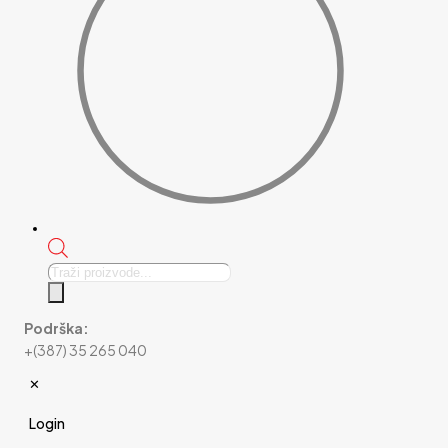
Products
search
Podrška:
+(387) 35 265 040
✕
Login