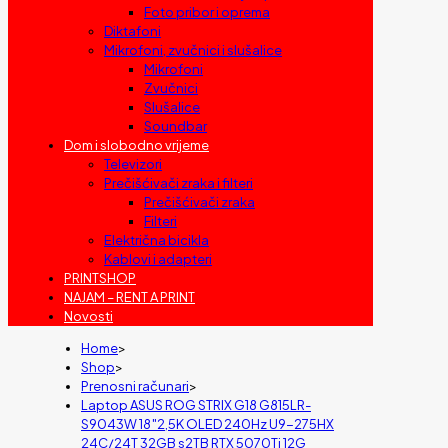
Foto pribor i oprema
Diktafoni
Mikrofoni, zvučnici i slušalice
Mikrofoni
Zvučnici
Slušalice
Soundbar
Dom i slobodno vrijeme
Televizori
Prečišćivači zraka i filteri
Prečišćivači zraka
Filteri
Električna bicikla
Kablovi i adapteri
PRINTSHOP
NAJAM – RENT A PRINT
Novosti
Home
>
Shop
>
Prenosni računari
>
Laptop ASUS ROG STRIX G18 G815LR-
S9043W 18″2,5K OLED 240Hz U9-275HX
24C/24T 32GB s2TB RTX 5070Ti 12G