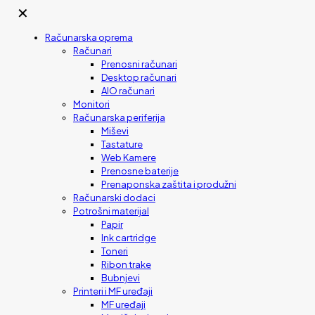
✕
Računarska oprema
Računari
Prenosni računari
Desktop računari
AIO računari
Monitori
Računarska periferija
Miševi
Tastature
Web Kamere
Prenosne baterije
Prenaponska zaštita i produžni
Računarski dodaci
Potrošni materijal
Papir
Ink cartridge
Toneri
Ribon trake
Bubnjevi
Printeri i MF uređaji
MF uređaji