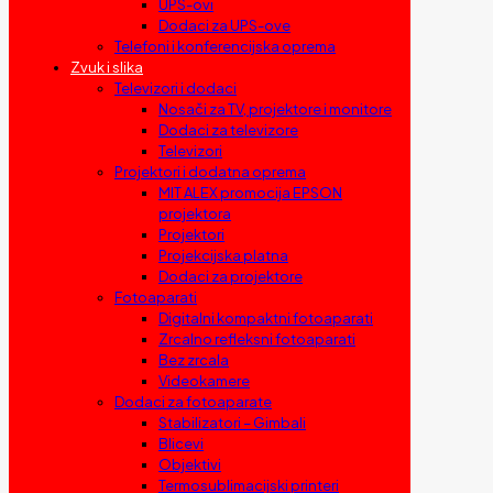
UPS-ovi
Dodaci za UPS-ove
Telefoni i konferencijska oprema
Zvuk i slika
Televizori i dodaci
Nosači za TV, projektore i monitore
Dodaci za televizore
Televizori
Projektori i dodatna oprema
MIT ALEX promocija EPSON
projektora
Projektori
Projekcijska platna
Dodaci za projektore
Fotoaparati
Digitalni kompaktni fotoaparati
Zrcalno refleksni fotoaparati
Bez zrcala
Videokamere
Dodaci za fotoaparate
Stabilizatori – Gimbali
Blicevi
Objektivi
Termosublimacijski printeri