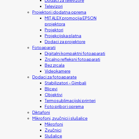
Dodaci za televizore
Televizori
Projektori i dodatna oprema
MIT ALEX promocija EPSON
projektora
Projektori
Projekcijska platna
Dodaci za projektore
Fotoaparati
Digitalni kompaktni fotoaparati
Zrcalno refleksni fotoaparati
Bez zrcala
Videokamere
Dodaci za fotoaparate
Stabilizatori – Gimbali
Blicevi
Objektivi
Termosublimacijski printeri
Foto pribor i oprema
Diktafoni
Mikrofoni, zvučnici i slušalice
Mikrofoni
Zvučnici
Slušalice