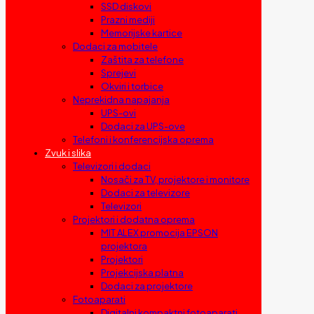
SSD diskovi
Prazni mediji
Memorijske kartice
Dodaci za mobitele
Zaštita za telefone
Sprejevi
Okviri i torbice
Neprekidna napajanja
UPS-ovi
Dodaci za UPS-ove
Telefoni i konferencijska oprema
Zvuk i slika
Televizori i dodaci
Nosači za TV, projektore i monitore
Dodaci za televizore
Televizori
Projektori i dodatna oprema
MIT ALEX promocija EPSON
projektora
Projektori
Projekcijska platna
Dodaci za projektore
Fotoaparati
Digitalni kompaktni fotoaparati