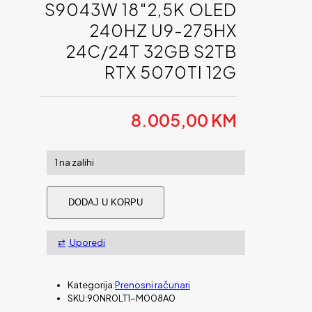
S9043W 18″2,5K OLED
240HZ U9-275HX
24C/24T 32GB S2TB
RTX 5070TI 12G
8.005,00
KM
1 na zalihi
Laptop
DODAJ U KORPU
ASUS
ROG
STRIX
Uporedi
G18
G815LR-
S9043W
18"2,5K
Kategorija:
Prenosni računari
OLED
SKU:
90NR0LT1-M008A0
240Hz