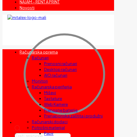
NAJAM – RENT A PRINT
Novosti
Računarska oprema
Računari
Prenosni računari
Desktop računari
AIO računari
Monitori
Računarska periferija
Miševi
Tastature
Web Kamere
Prenosne baterije
Prenaponska zaštita i produžni
Računarski dodaci
Potrošni materijal
Papir
Products