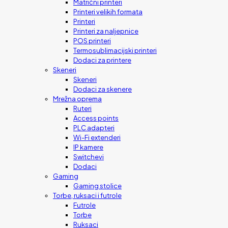
Matrični printeri
Printeri velikih formata
Printeri
Printeri za naljepnice
POS printeri
Termosublimacijski printeri
Dodaci za printere
Skeneri
Skeneri
Dodaci za skenere
Mrežna oprema
Ruteri
Access points
PLC adapteri
Wi-Fi extenderi
IP kamere
Switchevi
Dodaci
Gaming
Gaming stolice
Torbe, ruksaci i futrole
Futrole
Torbe
Ruksaci