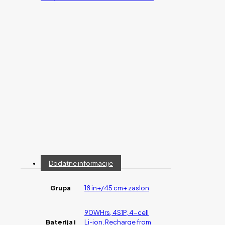
Dodatne informacije
Grupa
18 in+/45 cm+ zaslon
90WHrs, 4S1P, 4-cell
Baterija i
Li-ion, Recharge from