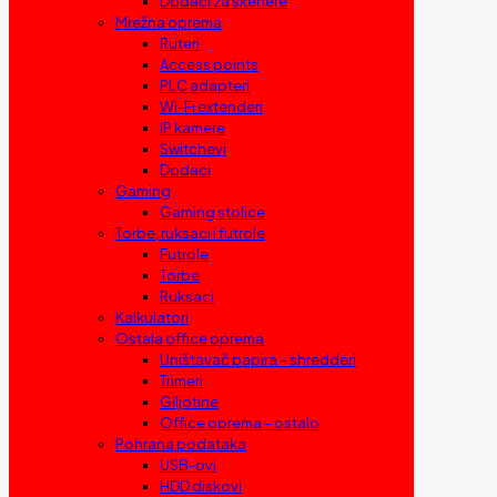
Dodaci za skenere
Mrežna oprema
Ruteri
Access points
PLC adapteri
Wi-Fi extenderi
IP kamere
Switchevi
Dodaci
Gaming
Gaming stolice
Torbe, ruksaci i futrole
Futrole
Torbe
Ruksaci
Kalkulatori
Ostala office oprema
Uništavač papira – shredderi
Trimeri
Giljotine
Office oprema – ostalo
Pohrana podataka
USB-ovi
HDD diskovi