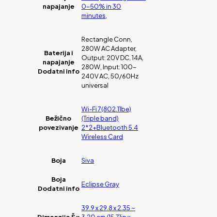
napajanje
0-50% in 30
minutes,
Rectangle Conn,
280W AC Adapter,
Baterija i
Output: 20V DC, 14A,
napajanje
280W, Input: 100-
Dodatni info
240V AC, 50/60Hz
universal
Wi-Fi 7(802.11be)
Bežično
(Triple band)
povezivanje
2*2+Bluetooth 5.4
Wireless Card
Boja
Siva
Boja
Eclipse Gray
Dodatni info
39.9 x 29.8 x 2.35 ~