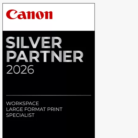
U9-
275HX
24C/24T
32GB
s2TB
RTX
5070Ti
12G
količina