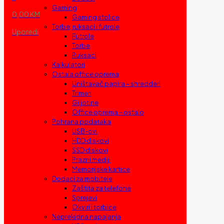
Gaming
0,00 KM
Gaming stolice
Torbe, ruksaci i futrole
Uporedi
Futrole
Torbe
Ruksaci
Kalkulatori
Ostala office oprema
Uništavač papira – shredderi
Trimeri
Giljotine
Office oprema – ostalo
Pohrana podataka
USB-ovi
HDD diskovi
SSD diskovi
Prazni mediji
Memorijske kartice
Dodaci za mobitele
Zaštita za telefone
Sprejevi
Okviri i torbice
Neprekidna napajanja