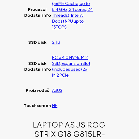
(36MB Cache, up to
Procesor
5.4 GHz, 24 cores, 24
Dodatni info
Threads); Intel AI
Boost NPU up to
13TOPS,
SSD disk
2 TB
PCIe 4.0 NVMe M.2
SSD disk
SSD, Expansion Slot
Dodatni info
(includes used) 2x
M.2 PCIe
Proizvođač
ASUS
Touchscreen
NE
LAPTOP ASUS ROG
STRIX G18 G815LR-