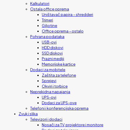
Kalkulatori
Ostala office oprema
Uništavač papira – shredderi
Trimeri
Giljotine
Office oprema – ostalo
Pohrana podataka
USB-ovi
HDD diskovi
SSD diskovi
Prazni mediji
Memorijske kartice
Dodaci za mobitele
Zaštita za telefone
Sprejevi
Okviri i torbice
Neprekidna napajanja
UPS-ovi
Dodaci za UPS-ove
Telefoni i konferencijska oprema
Zvuk i slika
Televizori i dodaci
Nosači za TV, projektore i monitore