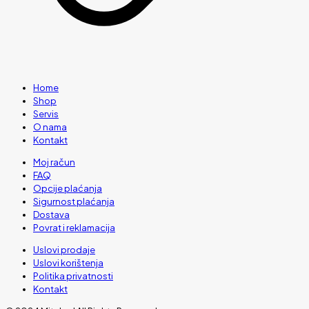
Home
Shop
Servis
O nama
Kontakt
Moj račun
FAQ
Opcije plaćanja
Sigurnost plaćanja
Dostava
Povrat i reklamacija
Uslovi prodaje
Uslovi korištenja
Politika privatnosti
Kontakt