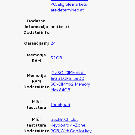
PC. Eligible markets
are determined at
Dodatne
informacija
and time.)
Dodatni info
Garancija mj
24
Memorija
32 GB
RAM
, 2x SO-DIMM slots,
Memorija
16GB DDR5-5600
RAM
SO-DIMM x2, Memory
Dodatni info
Max.64GB
Miš i
Touchpad,
tastatura
Miš i
Backlit Chiclet
tastatura
Keyboard 4-Zone
Dodatni info
RGB, With Copilot key