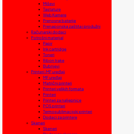
Miševi
Tastature
Web Kamere
Prenosne baterije
Prenaponska zaštita i produžni
Računarski dodaci
Potrošni materijal
Papir
Ink cartridge
Toneri
Ribon trake
Bubnjevi
Printeri i MF uređaji
MF uređaji
Matrični printeri
Printeri velikih formata
Printeri
Printeri za naljepnice
POS printeri
Termosublimacijski printeri
Dodaci za printere
Skeneri
Skeneri