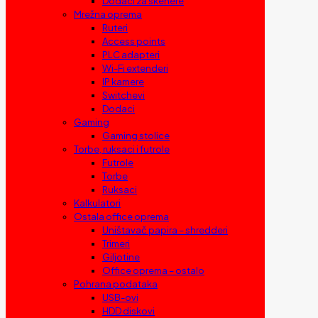
Dodaci za skenere
Mrežna oprema
Ruteri
Access points
PLC adapteri
Wi-Fi extenderi
IP kamere
Switchevi
Dodaci
Gaming
Gaming stolice
Torbe, ruksaci i futrole
Futrole
Torbe
Ruksaci
Kalkulatori
Ostala office oprema
Uništavač papira – shredderi
Trimeri
Giljotine
Office oprema – ostalo
Pohrana podataka
USB-ovi
HDD diskovi