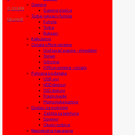
Gaming
0,00 KM
Gaming stolice
Torbe, ruksaci i futrole
Uporedi
Futrole
Torbe
Ruksaci
Kalkulatori
Ostala office oprema
Uništavač papira – shredderi
Trimeri
Giljotine
Office oprema – ostalo
Pohrana podataka
USB-ovi
HDD diskovi
SSD diskovi
Prazni mediji
Memorijske kartice
Dodaci za mobitele
Zaštita za telefone
Sprejevi
Okviri i torbice
Neprekidna napajanja