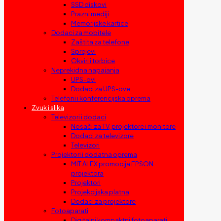
SSD diskovi
Prazni mediji
Memorijske kartice
Dodaci za mobitele
Zaštita za telefone
Sprejevi
Okviri i torbice
Neprekidna napajanja
UPS-ovi
Dodaci za UPS-ove
Telefoni i konferencijska oprema
Zvuk i slika
Televizori i dodaci
Nosači za TV, projektore i monitore
Dodaci za televizore
Televizori
Projektori i dodatna oprema
MIT ALEX promocija EPSON
projektora
Projektori
Projekcijska platna
Dodaci za projektore
Fotoaparati
Digitalni kompaktni fotoaparati