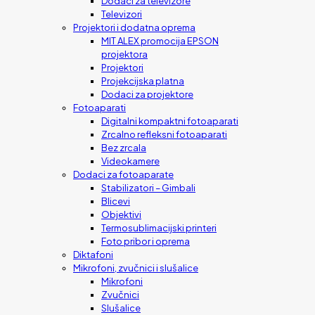
Dodaci za televizore
Televizori
Projektori i dodatna oprema
MIT ALEX promocija EPSON
projektora
Projektori
Projekcijska platna
Dodaci za projektore
Fotoaparati
Digitalni kompaktni fotoaparati
Zrcalno refleksni fotoaparati
Bez zrcala
Videokamere
Dodaci za fotoaparate
Stabilizatori – Gimbali
Blicevi
Objektivi
Termosublimacijski printeri
Foto pribor i oprema
Diktafoni
Mikrofoni, zvučnici i slušalice
Mikrofoni
Zvučnici
Slušalice