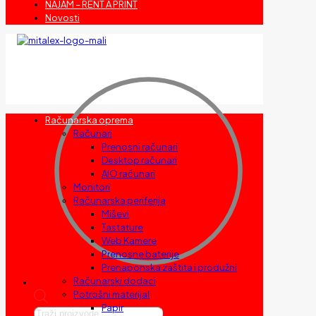
NAJAM – RENT A PRINT
Novosti
Računarska oprema
Računari
Prenosni računari
Desktop računari
AIO računari
Monitori
Računarska periferija
Miševi
Tastature
Web Kamere
Prenosne baterije
Prenaponska zaštita i produžni
Računarski dodaci
Potrošni materijal
Papir
Products