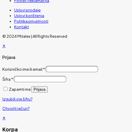
Povrat i reklamacija
Uslovi prodaje
Uslovi korištenja
Politika privatnosti
Kontakt
© 2024 Mitalex | All Rights Reserved
✕
Prijava
Korisničko ime ili email
*
Šifra
*
Zapamti me
Prijava
Izgubili ste šifru?
Otvoriti račun?
✕
Korpa