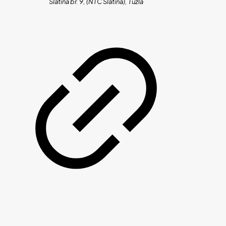
Slatina br. 9, (NTC Slatina), Tuzla