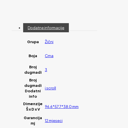
Dodatne informacije
Grupa
Žični
Boja
Crna
Broj
3
dugmadi
Broj
dugmadi
i scroll
Dodatni
info
Dimenzije
96.6*57.7*38.0 mm
Š x D x V
Garancija
12 mjeseci
mj