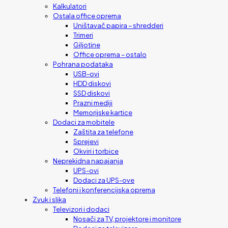
Kalkulatori
Ostala office oprema
Uništavač papira – shredderi
Trimeri
Giljotine
Office oprema – ostalo
Pohrana podataka
USB-ovi
HDD diskovi
SSD diskovi
Prazni mediji
Memorijske kartice
Dodaci za mobitele
Zaštita za telefone
Sprejevi
Okviri i torbice
Neprekidna napajanja
UPS-ovi
Dodaci za UPS-ove
Telefoni i konferencijska oprema
Zvuk i slika
Televizori i dodaci
Nosači za TV, projektore i monitore