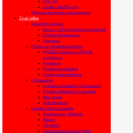
UPS-ovi
Dodaci za UPS-ove
Telefoni i konferencijska oprema
Zvuk i slika
Televizori i dodaci
Nosači za TV, projektore i monitore
Dodaci za televizore
Televizori
Projektori i dodatna oprema
MIT ALEX promocija EPSON
projektora
Projektori
Projekcijska platna
Dodaci za projektore
Fotoaparati
Digitalni kompaktni fotoaparati
Zrcalno refleksni fotoaparati
Bez zrcala
Videokamere
Dodaci za fotoaparate
Stabilizatori – Gimbali
Blicevi
Objektivi
Termosublimacijski printeri