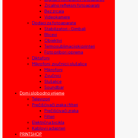
Zrcalno refleksni fotoaparati
Bez zrcala
Videokamere
Dodaci za fotoaparate
Stabilizatori – Gimbali
Blicevi
Objektivi
Termosublimacijski printeri
Foto pribor i oprema
Diktafoni
Mikrofoni, zvučnici i slušalice
Mikrofoni
Zvučnici
Slušalice
Soundbar
Dom i slobodno vrijeme
Televizori
Prečišćivači zraka i filteri
Prečišćivači zraka
Filteri
Električna bicikla
Kablovi i adapteri
PRINTSHOP