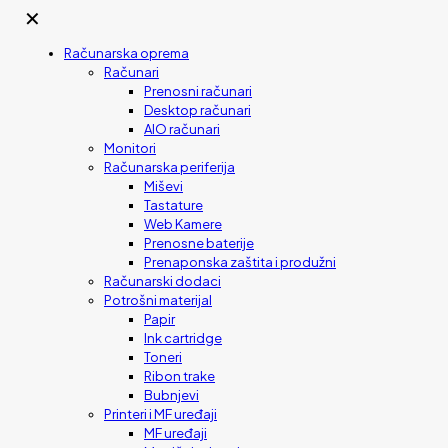
✕
Računarska oprema
Računari
Prenosni računari
Desktop računari
AIO računari
Monitori
Računarska periferija
Miševi
Tastature
Web Kamere
Prenosne baterije
Prenaponska zaštita i produžni
Računarski dodaci
Potrošni materijal
Papir
Ink cartridge
Toneri
Ribon trake
Bubnjevi
Printeri i MF uređaji
MF uređaji