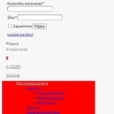
Korisničko ime ili email
*
Šifra
*
Zapamti me
Prijava
Izgubili ste šifru?
Prijava
ili registracija
0
0,00 KM
Uporedi
Računarska oprema
Računari
Prenosni računari
Desktop računari
AIO računari
Monitori
Računarska periferija