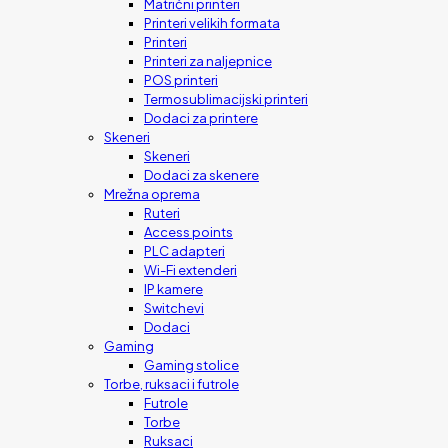
Matrični printeri
Printeri velikih formata
Printeri
Printeri za naljepnice
POS printeri
Termosublimacijski printeri
Dodaci za printere
Skeneri
Skeneri
Dodaci za skenere
Mrežna oprema
Ruteri
Access points
PLC adapteri
Wi-Fi extenderi
IP kamere
Switchevi
Dodaci
Gaming
Gaming stolice
Torbe, ruksaci i futrole
Futrole
Torbe
Ruksaci