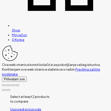
Shop
Moj račun
0
Korpa
Ova web stranica koristi kolačiće za poboljšanje vašeg iskustva.
Korištenjem ove web stranice slažete se s našim
Pravilima zaštite
podataka
.
Prihvatam sve
Select at least 2 products
to compare
Usporedi proizvode