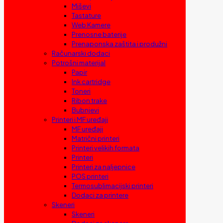
Miševi
Tastature
Web Kamere
Prenosne baterije
Prenaponska zaštita i produžni
Računarski dodaci
Potrošni materijal
Papir
Ink cartridge
Toneri
Ribon trake
Bubnjevi
Printeri i MF uređaji
MF uređaji
Matrični printeri
Printeri velikih formata
Printeri
Printeri za naljepnice
POS printeri
Termosublimacijski printeri
Dodaci za printere
Skeneri
Skeneri