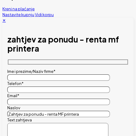
Kreni na plaćanje
Nastavite kupnju
Vidi korpu
✕
zahtjev za ponudu - renta mf
printera
Ime i prezime/Naziv firme*
Telefon*
Email*
Naslov
Text zahtjeva