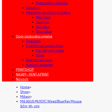
Foto pribor i oprema
Diktafoni
Mikrofoni, zvučnici i slušalice
Mikrofoni
Zvučnici
Slušalice
Soundbar
Dom i slobodno vrijeme
Televizori
Prečišćivači zraka i filteri
Prečišćivači zraka
Filteri
Električna bicikla
Kablovi i adapteri
PRINTSHOP
NAJAM – RENT A PRINT
Novosti
Home
>
Shop
>
Miševi
>
Miš ASUS MU101C Wired Blue Ray Mouse,
žični, tih, crni