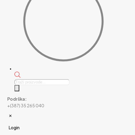
Products
search
Podrška:
+(387) 35 265 040
✕
Login