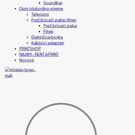
Soundbar
Dom i slobodno vrijeme
Televizori
Prečišćivači zraka i filteri
Prečišćivači zraka
Filteri
Električna bicikla
Kablovi i adapteri
PRINTSHOP
NAJAM – RENT A PRINT
Novosti