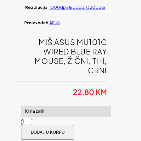
Rezolucija
1000dpi/1600dpi/3200dpi
Proizvođač
ASUS
MIŠ ASUS MU101C
WIRED BLUE RAY
MOUSE, ŽIČNI, TIH,
CRNI
22,80
KM
10 na zalihi
Miš
ASUS
DODAJ U KORPU
MU101C
Wired