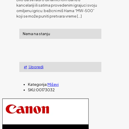
kancelariji ili satima provedenim igrajuci svoju
omiljenu igricu: bežicni miš Hama “MW-500”
koji se može puniti pretvara vreme
[…]
Nema na stanju
Uporedi
Kategorija:
Miševi
SKU:
00173032