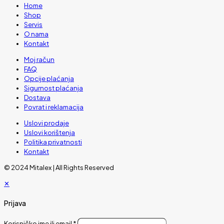
Home
Shop
Servis
O nama
Kontakt
Moj račun
FAQ
Opcije plaćanja
Sigurnost plaćanja
Dostava
Povrat i reklamacija
Uslovi prodaje
Uslovi korištenja
Politika privatnosti
Kontakt
© 2024 Mitalex | All Rights Reserved
✕
Prijava
Korisničko ime ili email
*