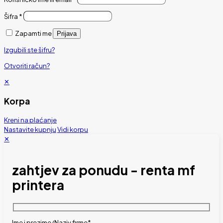
Šifra
*
Zapamti me
Prijava
Izgubili ste šifru?
Otvoriti račun?
✕
Korpa
Kreni na plaćanje
Nastavite kupnju
Vidi korpu
✕
zahtjev za ponudu - renta mf
printera
Ime i prezime/Naziv firme*