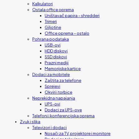
Kalkulatori
Ostala office oprema
Uništavač papira – shredderi
Trimeri
Giljotine
Office oprema – ostalo
Pohrana podataka
USB-ovi
HDD diskovi
SSD diskovi
Prazni mediji
Memorijske kartice
Dodaci za mobitele
Zaštita za telefone
Sprejevi
Okviri i torbice
Neprekidna napajanja
UPS-ovi
Dodaci za UPS-ove
Telefoni i konferencijska oprema
Zvuk i slika
Televizori i dodaci
Nosači za TV, projektore i monitore