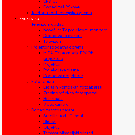
UPS-ovi
Dodaci za UPS-ove
Telefoni i konferencijska oprema
Zvuk i slika
Televizori i dodaci
Nosači za TV, projektore i monitore
Dodaci za televizore
Televizori
Projektori i dodatna oprema
MIT ALEX promocija EPSON
projektora
Projektori
Projekcijska platna
Dodaci za projektore
Fotoaparati
Digitalni kompaktni fotoaparati
Zrcalno refleksni fotoaparati
Bez zrcala
Videokamere
Dodaci za fotoaparate
Stabilizatori – Gimbali
Blicevi
Objektivi
Termosublimacijski printeri