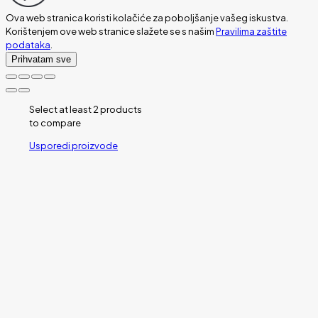
Ova web stranica koristi kolačiće za poboljšanje vašeg iskustva.
Korištenjem ove web stranice slažete se s našim
Pravilima zaštite
podataka
.
Prihvatam sve
Select at least 2 products
to compare
Usporedi proizvode