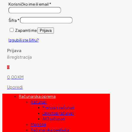
Korisničko ime ili email
*
Šifra
*
Zapamti me
Prijava
Izgubili ste šifru?
Prijava
ili registracija
0
0,00 KM
Uporedi
Računarska oprema
Računari
Prenosni računari
Desktop računari
AIO računari
Monitori
Računarska periferija