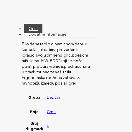
Opis
Dodatne informacije
Bilo da se radi o dinamicnom danu u
kancelariji ili satima provedenim
igrajuci svoju omiljenu igricu: bežicni
miš Hama “MW-500” koji se može
puniti pretvara vreme ispred racunara
u pravi vrhunac za vašu ruku.
Ergonomska i bežicna zabava za
ravnotežu izmedu posla i igre!
Grupa
Bežični
Boja
Crna
Broj
6
dugmadi