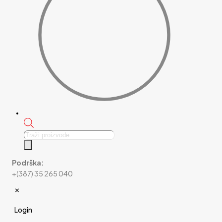
Products
search
Podrška:
+(387) 35 265 040
✕
Login