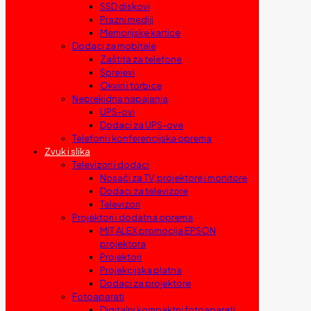
SSD diskovi
Prazni mediji
Memorijske kartice
Dodaci za mobitele
Zaštita za telefone
Sprejevi
Okviri i torbice
Neprekidna napajanja
UPS-ovi
Dodaci za UPS-ove
Telefoni i konferencijska oprema
Zvuk i slika
Televizori i dodaci
Nosači za TV, projektore i monitore
Dodaci za televizore
Televizori
Projektori i dodatna oprema
MIT ALEX promocija EPSON
projektora
Projektori
Projekcijska platna
Dodaci za projektore
Fotoaparati
Digitalni kompaktni fotoaparati