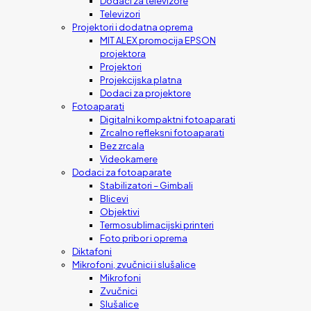
Dodaci za televizore
Televizori
Projektori i dodatna oprema
MIT ALEX promocija EPSON
projektora
Projektori
Projekcijska platna
Dodaci za projektore
Fotoaparati
Digitalni kompaktni fotoaparati
Zrcalno refleksni fotoaparati
Bez zrcala
Videokamere
Dodaci za fotoaparate
Stabilizatori – Gimbali
Blicevi
Objektivi
Termosublimacijski printeri
Foto pribor i oprema
Diktafoni
Mikrofoni, zvučnici i slušalice
Mikrofoni
Zvučnici
Slušalice