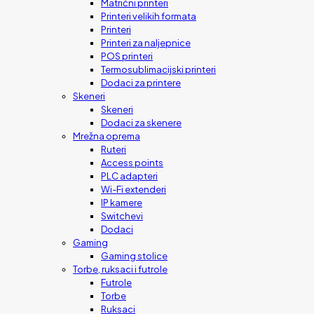
Matrični printeri
Printeri velikih formata
Printeri
Printeri za naljepnice
POS printeri
Termosublimacijski printeri
Dodaci za printere
Skeneri
Skeneri
Dodaci za skenere
Mrežna oprema
Ruteri
Access points
PLC adapteri
Wi-Fi extenderi
IP kamere
Switchevi
Dodaci
Gaming
Gaming stolice
Torbe, ruksaci i futrole
Futrole
Torbe
Ruksaci