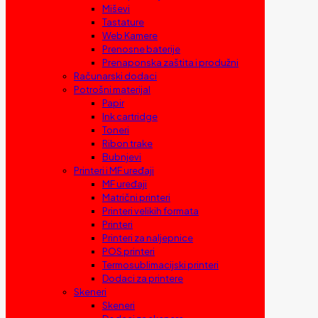
Miševi
Tastature
Web Kamere
Prenosne baterije
Prenaponska zaštita i produžni
Računarski dodaci
Potrošni materijal
Papir
Ink cartridge
Toneri
Ribon trake
Bubnjevi
Printeri i MF uređaji
MF uređaji
Matrični printeri
Printeri velikih formata
Printeri
Printeri za naljepnice
POS printeri
Termosublimacijski printeri
Dodaci za printere
Skeneri
Skeneri