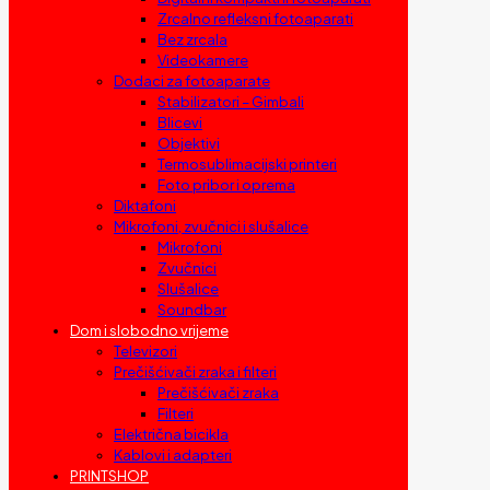
Zrcalno refleksni fotoaparati
Bez zrcala
Videokamere
Dodaci za fotoaparate
Stabilizatori – Gimbali
Blicevi
Objektivi
Termosublimacijski printeri
Foto pribor i oprema
Diktafoni
Mikrofoni, zvučnici i slušalice
Mikrofoni
Zvučnici
Slušalice
Soundbar
Dom i slobodno vrijeme
Televizori
Prečišćivači zraka i filteri
Prečišćivači zraka
Filteri
Električna bicikla
Kablovi i adapteri
PRINTSHOP