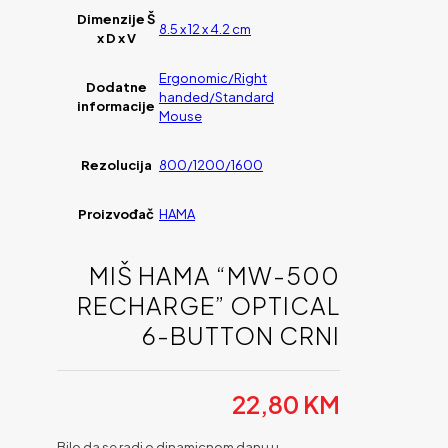
Dimenzije Š
8.5 x 12 x 4.2 cm
x D x V
Ergonomic/Right
Dodatne
handed/Standard
informacije
Mouse
Rezolucija
800/1200/1600
Proizvođač
HAMA
MIŠ HAMA “MW-500
RECHARGE” OPTICAL
6-BUTTON CRNI
22,80
KM
Bilo da se radi o dinamicnom danu u