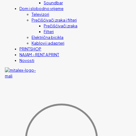
Soundbar
Dom i slobodno vrijeme
Televizori
Prečišćivači zraka i filteri
Prečišćivači zraka
Filteri
Električna bicikla
Kablovi i adapteri
PRINTSHOP
NAJAM – RENT A PRINT
Novosti