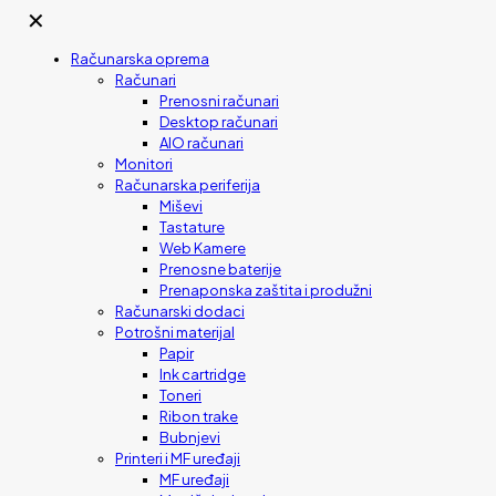
✕
Računarska oprema
Računari
Prenosni računari
Desktop računari
AIO računari
Monitori
Računarska periferija
Miševi
Tastature
Web Kamere
Prenosne baterije
Prenaponska zaštita i produžni
Računarski dodaci
Potrošni materijal
Papir
Ink cartridge
Toneri
Ribon trake
Bubnjevi
Printeri i MF uređaji
MF uređaji