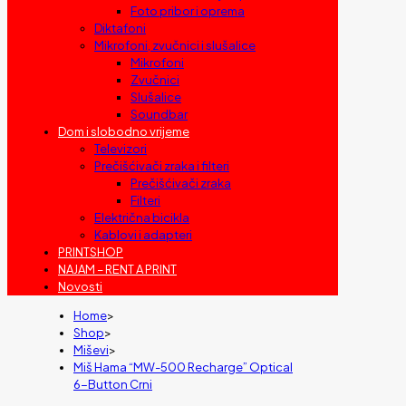
Foto pribor i oprema
Diktafoni
Mikrofoni, zvučnici i slušalice
Mikrofoni
Zvučnici
Slušalice
Soundbar
Dom i slobodno vrijeme
Televizori
Prečišćivači zraka i filteri
Prečišćivači zraka
Filteri
Električna bicikla
Kablovi i adapteri
PRINTSHOP
NAJAM – RENT A PRINT
Novosti
Home
>
Shop
>
Miševi
>
Miš Hama “MW-500 Recharge” Optical
6-Button Crni