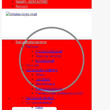
NAJAM – RENT A PRINT
Novosti
Računarska oprema
Računari
Prenosni računari
Desktop računari
AIO računari
Monitori
Računarska periferija
Miševi
Tastature
Web Kamere
Prenosne baterije
Prenaponska zaštita i produžni
Računarski dodaci
Potrošni materijal
Papir
Products