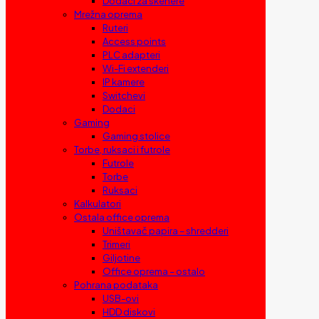
Dodaci za skenere
Mrežna oprema
Ruteri
Access points
PLC adapteri
Wi-Fi extenderi
IP kamere
Switchevi
Dodaci
Gaming
Gaming stolice
Torbe, ruksaci i futrole
Futrole
Torbe
Ruksaci
Kalkulatori
Ostala office oprema
Uništavač papira – shredderi
Trimeri
Giljotine
Office oprema – ostalo
Pohrana podataka
USB-ovi
HDD diskovi