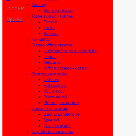
Gaming
0,00 KM
Gaming stolice
Torbe, ruksaci i futrole
Uporedi
Futrole
Torbe
Ruksaci
Kalkulatori
Ostala office oprema
Uništavač papira – shredderi
Trimeri
Giljotine
Office oprema – ostalo
Pohrana podataka
USB-ovi
HDD diskovi
SSD diskovi
Prazni mediji
Memorijske kartice
Dodaci za mobitele
Zaštita za telefone
Sprejevi
Okviri i torbice
Neprekidna napajanja