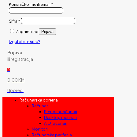
Korisničko ime ili email
*
Šifra
*
Zapamti me
Prijava
Izgubili ste šifru?
Prijava
ili registracija
0
0,00 KM
Uporedi
Računarska oprema
Računari
Prenosni računari
Desktop računari
AIO računari
Monitori
Računarska periferija