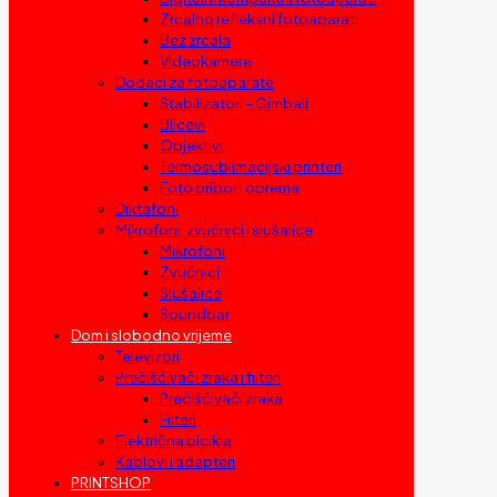
Zrcalno refleksni fotoaparati
Bez zrcala
Videokamere
Dodaci za fotoaparate
Stabilizatori – Gimbali
Blicevi
Objektivi
Termosublimacijski printeri
Foto pribor i oprema
Diktafoni
Mikrofoni, zvučnici i slušalice
Mikrofoni
Zvučnici
Slušalice
Soundbar
Dom i slobodno vrijeme
Televizori
Prečišćivači zraka i filteri
Prečišćivači zraka
Filteri
Električna bicikla
Kablovi i adapteri
PRINTSHOP