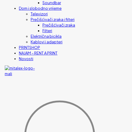
Soundbar
Dom i slobodno vrijeme
Televizori
Prečišćivači zraka i filteri
Prečišćivači zraka
Filteri
Električna bicikla
Kablovi i adapteri
PRINTSHOP
NAJAM – RENT A PRINT
Novosti