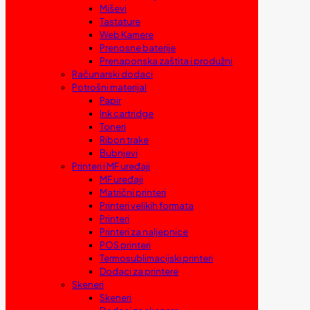
Miševi
Tastature
Web Kamere
Prenosne baterije
Prenaponska zaštita i produžni
Računarski dodaci
Potrošni materijal
Papir
Ink cartridge
Toneri
Ribon trake
Bubnjevi
Printeri i MF uređaji
MF uređaji
Matrični printeri
Printeri velikih formata
Printeri
Printeri za naljepnice
POS printeri
Termosublimacijski printeri
Dodaci za printere
Skeneri
Skeneri