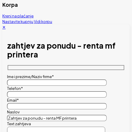
Korpa
Kreni na plaćanje
Nastavite kupnju
Vidi korpu
✕
zahtjev za ponudu - renta mf
printera
Ime i prezime/Naziv firme*
Telefon*
Email*
Naslov
Text zahtjeva