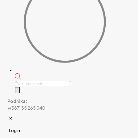
Products
search
Podrška:
+(387) 35 265 040
✕
Login