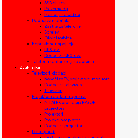
SSD diskovi
Prazni mediji
Memorijske kartice
Dodaci za mobitele
Zaštita za telefone
Sprejevi
Okviri i torbice
Neprekidna napajanja
UPS-ovi
Dodaci za UPS-ove
Telefoni i konferencijska oprema
Zvuk i slika
Televizori i dodaci
Nosači za TV, projektore i monitore
Dodaci za televizore
Televizori
Projektori i dodatna oprema
MIT ALEX promocija EPSON
projektora
Projektori
Projekcijska platna
Dodaci za projektore
Fotoaparati
Digitalni kompaktni fotoaparati