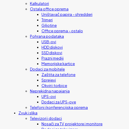
Kalkulatori
Ostala office oprema
Uništavač papira – shredderi
Trimeri
Giljotine
Office oprema – ostalo
Pohrana podataka
USB-ovi
HDD diskovi
SSD diskovi
Prazni mediji
Memorijske kartice
Dodaci za mobitele
Zaštita za telefone
Sprejevi
Okviri i torbice
Neprekidna napajanja
UPS-ovi
Dodaci za UPS-ove
Telefoni i konferencijska oprema
Zvuk i slika
Televizori i dodaci
Nosači za TV, projektore i monitore