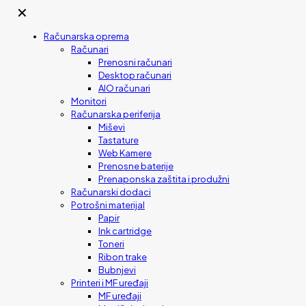
✕
Računarska oprema
Računari
Prenosni računari
Desktop računari
AIO računari
Monitori
Računarska periferija
Miševi
Tastature
Web Kamere
Prenosne baterije
Prenaponska zaštita i produžni
Računarski dodaci
Potrošni materijal
Papir
Ink cartridge
Toneri
Ribon trake
Bubnjevi
Printeri i MF uređaji
MF uređaji