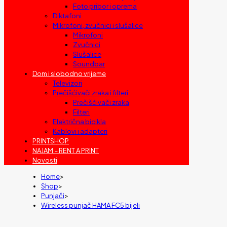
Foto pribor i oprema
Diktafoni
Mikrofoni, zvučnici i slušalice
Mikrofoni
Zvučnici
Slušalice
Soundbar
Dom i slobodno vrijeme
Televizori
Prečišćivači zraka i filteri
Prečišćivači zraka
Filteri
Električna bicikla
Kablovi i adapteri
PRINTSHOP
NAJAM – RENT A PRINT
Novosti
Home
>
Shop
>
Punjači
>
Wireless punjač HAMA FC5 bijeli