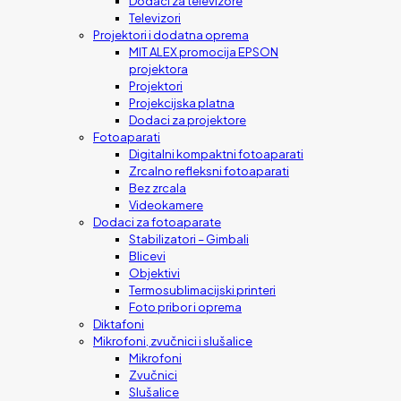
Dodaci za televizore
Televizori
Projektori i dodatna oprema
MIT ALEX promocija EPSON
projektora
Projektori
Projekcijska platna
Dodaci za projektore
Fotoaparati
Digitalni kompaktni fotoaparati
Zrcalno refleksni fotoaparati
Bez zrcala
Videokamere
Dodaci za fotoaparate
Stabilizatori – Gimbali
Blicevi
Objektivi
Termosublimacijski printeri
Foto pribor i oprema
Diktafoni
Mikrofoni, zvučnici i slušalice
Mikrofoni
Zvučnici
Slušalice