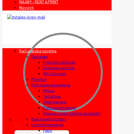
NAJAM – RENT A PRINT
Novosti
Računarska oprema
Računari
Prenosni računari
Desktop računari
AIO računari
Monitori
Računarska periferija
Miševi
Tastature
Web Kamere
Prenosne baterije
Prenaponska zaštita i produžni
Računarski dodaci
Potrošni materijal
Papir
Products