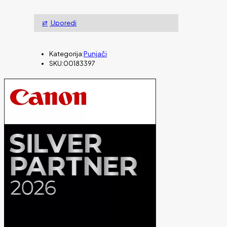
Uporedi
Kategorija:
Punjači
SKU:
00183397