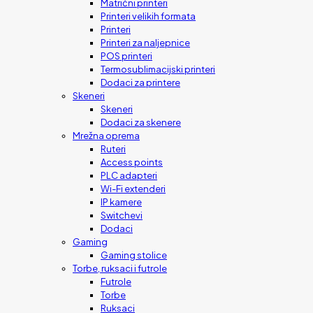
Matrični printeri
Printeri velikih formata
Printeri
Printeri za naljepnice
POS printeri
Termosublimacijski printeri
Dodaci za printere
Skeneri
Skeneri
Dodaci za skenere
Mrežna oprema
Ruteri
Access points
PLC adapteri
Wi-Fi extenderi
IP kamere
Switchevi
Dodaci
Gaming
Gaming stolice
Torbe, ruksaci i futrole
Futrole
Torbe
Ruksaci