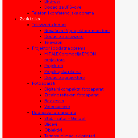
UPS-ovi
Dodaci za UPS-ove
Telefoni i konferencijska oprema
Zvuk i slika
Televizori i dodaci
Nosači za TV, projektore i monitore
Dodaci za televizore
Televizori
Projektori i dodatna oprema
MIT ALEX promocija EPSON
projektora
Projektori
Projekcijska platna
Dodaci za projektore
Fotoaparati
Digitalni kompaktni fotoaparati
Zrcalno refleksni fotoaparati
Bez zrcala
Videokamere
Dodaci za fotoaparate
Stabilizatori – Gimbali
Blicevi
Objektivi
Termosublimacijski printeri