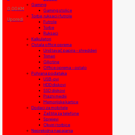
Gaming
0,00 KM
Gaming stolice
Torbe, ruksaci i futrole
Uporedi
Futrole
Torbe
Ruksaci
Kalkulatori
Ostala office oprema
Uništavač papira – shredderi
Trimeri
Giljotine
Office oprema – ostalo
Pohrana podataka
USB-ovi
HDD diskovi
SSD diskovi
Prazni mediji
Memorijske kartice
Dodaci za mobitele
Zaštita za telefone
Sprejevi
Okviri i torbice
Neprekidna napajanja