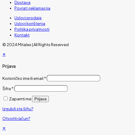
Dostava
Povrat i reklamacija
Uslovi prodaje
Uslovi korištenja
Politika privatnosti
Kontakt
© 2024 Mitalex | All Rights Reserved
✕
Prijava
Korisničko ime ili email
*
Šifra
*
Zapamti me
Prijava
Izgubili ste šifru?
Otvoriti račun?
✕