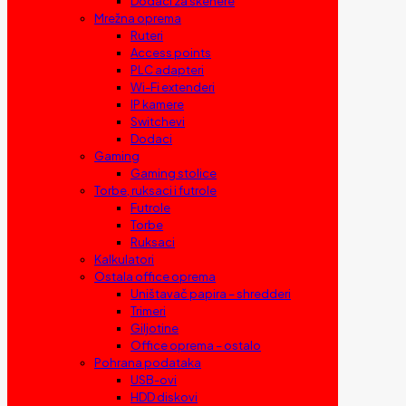
Dodaci za skenere
Mrežna oprema
Ruteri
Access points
PLC adapteri
Wi-Fi extenderi
IP kamere
Switchevi
Dodaci
Gaming
Gaming stolice
Torbe, ruksaci i futrole
Futrole
Torbe
Ruksaci
Kalkulatori
Ostala office oprema
Uništavač papira – shredderi
Trimeri
Giljotine
Office oprema – ostalo
Pohrana podataka
USB-ovi
HDD diskovi