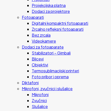
Projekcijska platna
Dodaci za projektore
Fotoaparati
Digitalni kompaktni fotoaparati
Zrcalno refleksni fotoaparati
Bez zrcala
Videokamere
Dodaci za fotoaparate
Stabilizatori – Gimbali
Blicevi
Objektivi
Termosublimacijski printeri
Foto pribor i oprema
Diktafoni
Mikrofoni, zvučnici i slušalice
Mikrofoni
Zvučnici
Slušalice