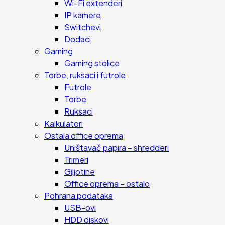
Wi-Fi extenderi
IP kamere
Switchevi
Dodaci
Gaming
Gaming stolice
Torbe, ruksaci i futrole
Futrole
Torbe
Ruksaci
Kalkulatori
Ostala office oprema
Uništavač papira – shredderi
Trimeri
Giljotine
Office oprema – ostalo
Pohrana podataka
USB-ovi
HDD diskovi