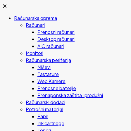
✕
Računarska oprema
Računari
Prenosni računari
Desktop računari
AIO računari
Monitori
Računarska periferija
Miševi
Tastature
Web Kamere
Prenosne baterije
Prenaponska zaštita i produžni
Računarski dodaci
Potrošni materijal
Papir
Ink cartridge
Toneri