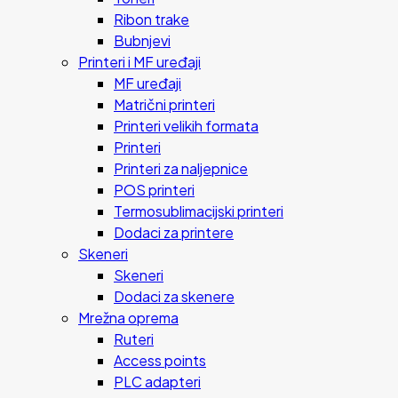
Ribon trake
Bubnjevi
Printeri i MF uređaji
MF uređaji
Matrični printeri
Printeri velikih formata
Printeri
Printeri za naljepnice
POS printeri
Termosublimacijski printeri
Dodaci za printere
Skeneri
Skeneri
Dodaci za skenere
Mrežna oprema
Ruteri
Access points
PLC adapteri