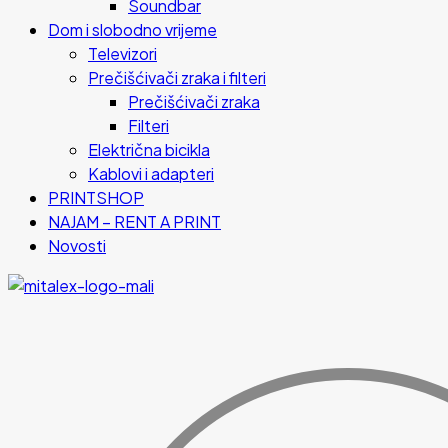
Soundbar
Dom i slobodno vrijeme
Televizori
Prečišćivači zraka i filteri
Prečišćivači zraka
Filteri
Električna bicikla
Kablovi i adapteri
PRINTSHOP
NAJAM – RENT A PRINT
Novosti