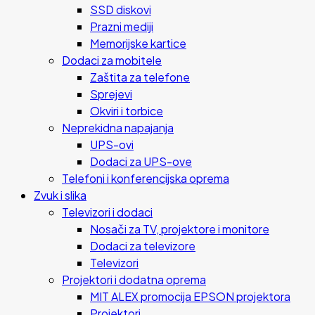
SSD diskovi
Prazni mediji
Memorijske kartice
Dodaci za mobitele
Zaštita za telefone
Sprejevi
Okviri i torbice
Neprekidna napajanja
UPS-ovi
Dodaci za UPS-ove
Telefoni i konferencijska oprema
Zvuk i slika
Televizori i dodaci
Nosači za TV, projektore i monitore
Dodaci za televizore
Televizori
Projektori i dodatna oprema
MIT ALEX promocija EPSON projektora
Projektori