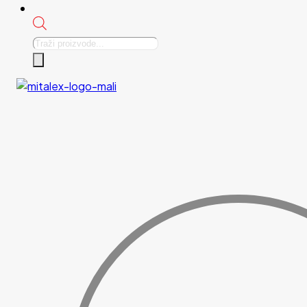
Products
search