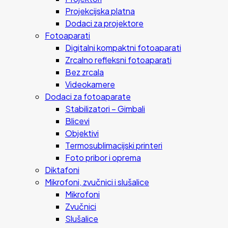
Projekcijska platna
Dodaci za projektore
Fotoaparati
Digitalni kompaktni fotoaparati
Zrcalno refleksni fotoaparati
Bez zrcala
Videokamere
Dodaci za fotoaparate
Stabilizatori – Gimbali
Blicevi
Objektivi
Termosublimacijski printeri
Foto pribor i oprema
Diktafoni
Mikrofoni, zvučnici i slušalice
Mikrofoni
Zvučnici
Slušalice