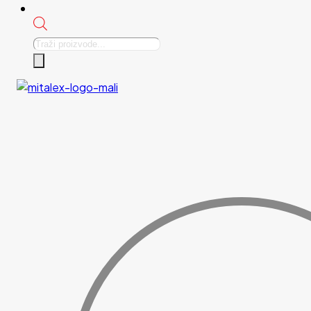
Products
search