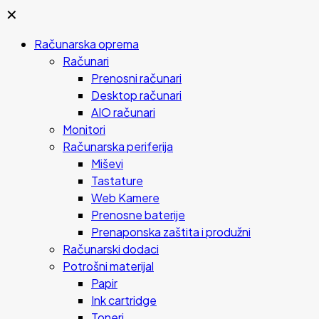
✕
Računarska oprema
Računari
Prenosni računari
Desktop računari
AIO računari
Monitori
Računarska periferija
Miševi
Tastature
Web Kamere
Prenosne baterije
Prenaponska zaštita i produžni
Računarski dodaci
Potrošni materijal
Papir
Ink cartridge
Toneri