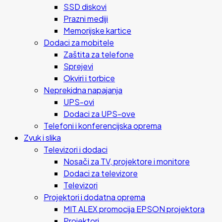
SSD diskovi
Prazni mediji
Memorijske kartice
Dodaci za mobitele
Zaštita za telefone
Sprejevi
Okviri i torbice
Neprekidna napajanja
UPS-ovi
Dodaci za UPS-ove
Telefoni i konferencijska oprema
Zvuk i slika
Televizori i dodaci
Nosači za TV, projektore i monitore
Dodaci za televizore
Televizori
Projektori i dodatna oprema
MIT ALEX promocija EPSON projektora
Projektori