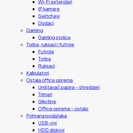
Wi-Fi extenderi
IP kamere
Switchevi
Dodaci
Gaming
Gaming stolice
Torbe, ruksaci i futrole
Futrole
Torbe
Ruksaci
Kalkulatori
Ostala office oprema
Uništavač papira – shredderi
Trimeri
Giljotine
Office oprema – ostalo
Pohrana podataka
USB-ovi
HDD diskovi