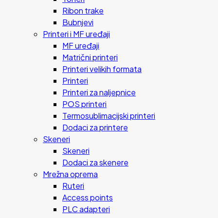
Ribon trake
Bubnjevi
Printeri i MF uređaji
MF uređaji
Matrični printeri
Printeri velikih formata
Printeri
Printeri za naljepnice
POS printeri
Termosublimacijski printeri
Dodaci za printere
Skeneri
Skeneri
Dodaci za skenere
Mrežna oprema
Ruteri
Access points
PLC adapteri