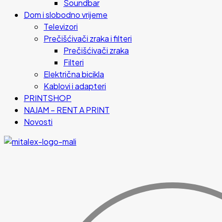
Soundbar
Dom i slobodno vrijeme
Televizori
Prečišćivači zraka i filteri
Prečišćivači zraka
Filteri
Električna bicikla
Kablovi i adapteri
PRINTSHOP
NAJAM – RENT A PRINT
Novosti