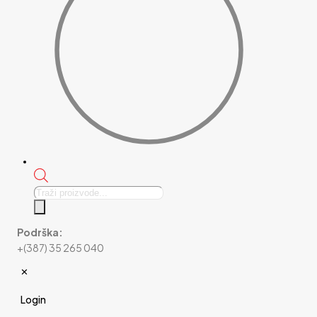
Products
search
Podrška:
+(387) 35 265 040
✕
Login