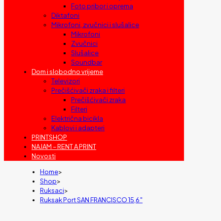
Foto pribor i oprema
Diktafoni
Mikrofoni, zvučnici i slušalice
Mikrofoni
Zvučnici
Slušalice
Soundbar
Dom i slobodno vrijeme
Televizori
Prečišćivači zraka i filteri
Prečišćivači zraka
Filteri
Električna bicikla
Kablovi i adapteri
PRINTSHOP
NAJAM – RENT A PRINT
Novosti
Home
>
Shop
>
Ruksaci
>
Ruksak Port SAN FRANCISCO 15,6″