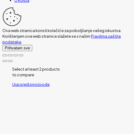
0
Korpa
Ova web stranica koristi kolačiće za poboljšanje vašeg iskustva.
Korištenjem ove web stranice slažete se s našim
Pravilima zaštite
podataka
.
Prihvatam sve
Select at least 2 products
to compare
Usporedi proizvode