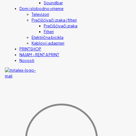
Soundbar
Dom i slobodno vrijeme
Televizori
Prečišćivači zraka i filteri
Prečišćivači zraka
Filteri
Električna bicikla
Kablovi i adapteri
PRINTSHOP
NAJAM – RENT A PRINT
Novosti