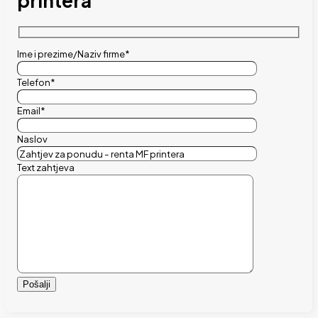
printera
Ime i prezime/Naziv firme*
Telefon*
Email*
Naslov
Text zahtjeva