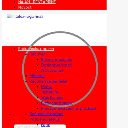
NAJAM – RENT A PRINT
Novosti
Računarska oprema
Računari
Prenosni računari
Desktop računari
AIO računari
Monitori
Računarska periferija
Miševi
Tastature
Web Kamere
Prenosne baterije
Prenaponska zaštita i produžni
Računarski dodaci
Potrošni materijal
Papir
Products