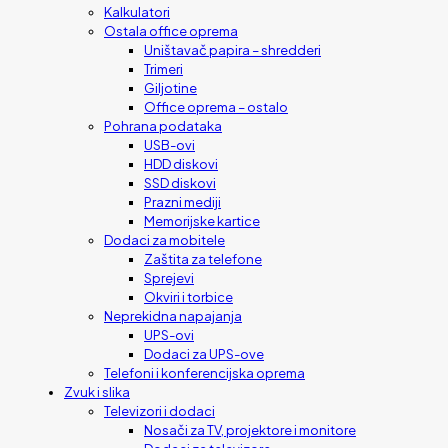
Kalkulatori
Ostala office oprema
Uništavač papira – shredderi
Trimeri
Giljotine
Office oprema – ostalo
Pohrana podataka
USB-ovi
HDD diskovi
SSD diskovi
Prazni mediji
Memorijske kartice
Dodaci za mobitele
Zaštita za telefone
Sprejevi
Okviri i torbice
Neprekidna napajanja
UPS-ovi
Dodaci za UPS-ove
Telefoni i konferencijska oprema
Zvuk i slika
Televizori i dodaci
Nosači za TV, projektore i monitore