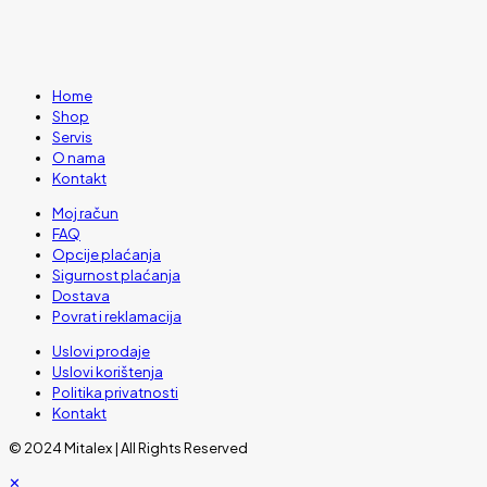
Home
Shop
Servis
O nama
Kontakt
Moj račun
FAQ
Opcije plaćanja
Sigurnost plaćanja
Dostava
Povrat i reklamacija
Uslovi prodaje
Uslovi korištenja
Politika privatnosti
Kontakt
© 2024 Mitalex | All Rights Reserved
✕