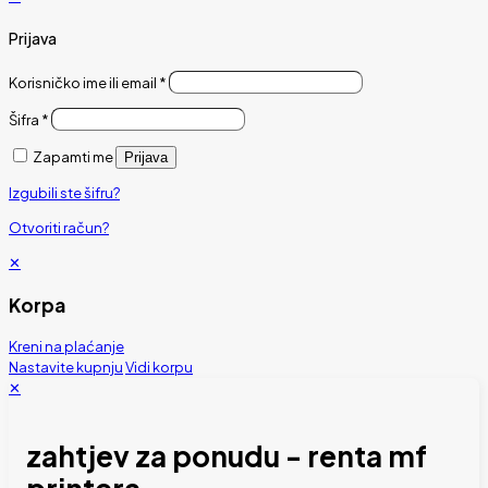
Prijava
Korisničko ime ili email
*
Šifra
*
Zapamti me
Prijava
Izgubili ste šifru?
Otvoriti račun?
✕
Korpa
Kreni na plaćanje
Nastavite kupnju
Vidi korpu
✕
zahtjev za ponudu - renta mf