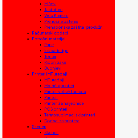
Miševi
Tastature
Web Kamere
Prenosne baterije
Prenaponska zaštita i produžni
Računarski dodaci
Potrošni materijal
Papir
Ink cartridge
Toneri
Ribon trake
Bubnjevi
Printeri i MF uređaji
MF uređaji
Matrični printeri
Printeri velikih formata
Printeri
Printeri za naljepnice
POS printeri
Termosublimacijski printeri
Dodaci za printere
Skeneri
Skeneri