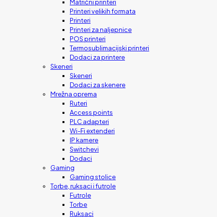
Matrični printeri
Printeri velikih formata
Printeri
Printeri za naljepnice
POS printeri
Termosublimacijski printeri
Dodaci za printere
Skeneri
Skeneri
Dodaci za skenere
Mrežna oprema
Ruteri
Access points
PLC adapteri
Wi-Fi extenderi
IP kamere
Switchevi
Dodaci
Gaming
Gaming stolice
Torbe, ruksaci i futrole
Futrole
Torbe
Ruksaci