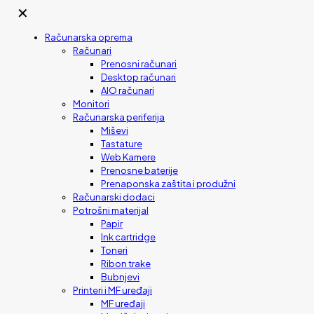
✕
Računarska oprema
Računari
Prenosni računari
Desktop računari
AIO računari
Monitori
Računarska periferija
Miševi
Tastature
Web Kamere
Prenosne baterije
Prenaponska zaštita i produžni
Računarski dodaci
Potrošni materijal
Papir
Ink cartridge
Toneri
Ribon trake
Bubnjevi
Printeri i MF uređaji
MF uređaji