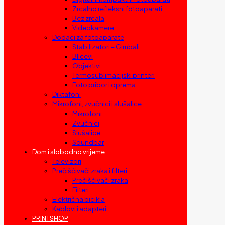
Zrcalno refleksni fotoaparati
Bez zrcala
Videokamere
Dodaci za fotoaparate
Stabilizatori – Gimbali
Blicevi
Objektivi
Termosublimacijski printeri
Foto pribor i oprema
Diktafoni
Mikrofoni, zvučnici i slušalice
Mikrofoni
Zvučnici
Slušalice
Soundbar
Dom i slobodno vrijeme
Televizori
Prečišćivači zraka i filteri
Prečišćivači zraka
Filteri
Električna bicikla
Kablovi i adapteri
PRINTSHOP