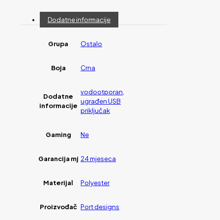
Dodatne informacije
Grupa
Ostalo
Boja
Crna
vodootporan,
Dodatne
ugrađen USB
informacije
priključak
Gaming
Ne
Garancija mj
24 mjeseca
Materijal
Polyester
Proizvođač
Port designs