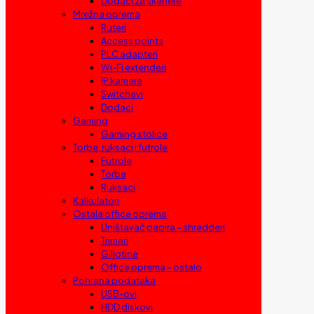
Dodaci za skenere
Mrežna oprema
Ruteri
Access points
PLC adapteri
Wi-Fi extenderi
IP kamere
Switchevi
Dodaci
Gaming
Gaming stolice
Torbe, ruksaci i futrole
Futrole
Torbe
Ruksaci
Kalkulatori
Ostala office oprema
Uništavač papira – shredderi
Trimeri
Giljotine
Office oprema – ostalo
Pohrana podataka
USB-ovi
HDD diskovi