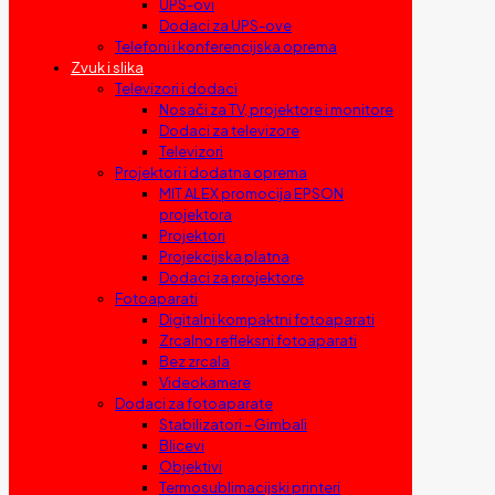
UPS-ovi
Dodaci za UPS-ove
Telefoni i konferencijska oprema
Zvuk i slika
Televizori i dodaci
Nosači za TV, projektore i monitore
Dodaci za televizore
Televizori
Projektori i dodatna oprema
MIT ALEX promocija EPSON
projektora
Projektori
Projekcijska platna
Dodaci za projektore
Fotoaparati
Digitalni kompaktni fotoaparati
Zrcalno refleksni fotoaparati
Bez zrcala
Videokamere
Dodaci za fotoaparate
Stabilizatori – Gimbali
Blicevi
Objektivi
Termosublimacijski printeri