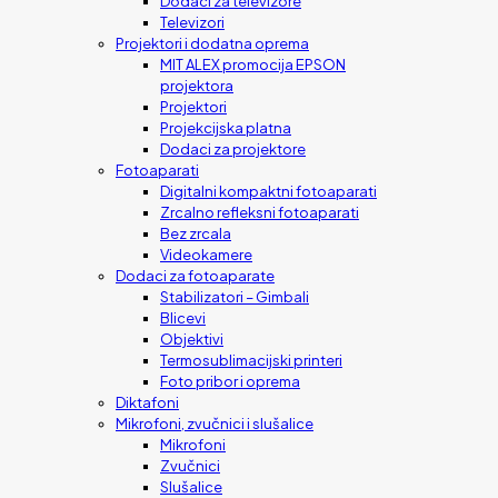
Dodaci za televizore
Televizori
Projektori i dodatna oprema
MIT ALEX promocija EPSON
projektora
Projektori
Projekcijska platna
Dodaci za projektore
Fotoaparati
Digitalni kompaktni fotoaparati
Zrcalno refleksni fotoaparati
Bez zrcala
Videokamere
Dodaci za fotoaparate
Stabilizatori – Gimbali
Blicevi
Objektivi
Termosublimacijski printeri
Foto pribor i oprema
Diktafoni
Mikrofoni, zvučnici i slušalice
Mikrofoni
Zvučnici
Slušalice