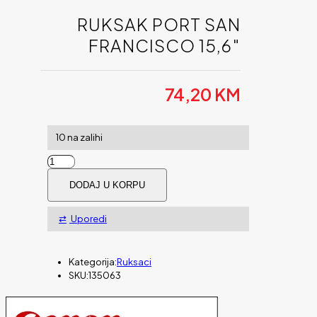
RUKSAK PORT SAN
FRANCISCO 15,6″
74,20
KM
10 na zalihi
Ruksak
Port
DODAJ U KORPU
SAN
FRANCISCO
15,6"
Uporedi
količina
Kategorija:
Ruksaci
SKU:
135063