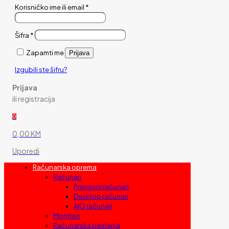
Korisničko ime ili email
*
Šifra
*
Zapamti me
Prijava
Izgubili ste šifru?
Prijava
ili registracija
0
0,00 KM
Uporedi
Računarska oprema
Računari
Prenosni računari
Desktop računari
AIO računari
Monitori
Računarska periferija