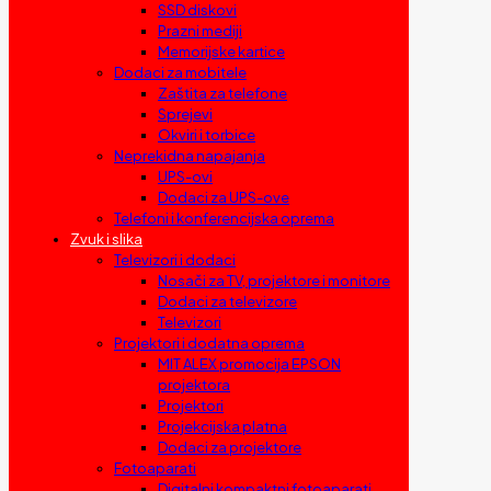
SSD diskovi
Prazni mediji
Memorijske kartice
Dodaci za mobitele
Zaštita za telefone
Sprejevi
Okviri i torbice
Neprekidna napajanja
UPS-ovi
Dodaci za UPS-ove
Telefoni i konferencijska oprema
Zvuk i slika
Televizori i dodaci
Nosači za TV, projektore i monitore
Dodaci za televizore
Televizori
Projektori i dodatna oprema
MIT ALEX promocija EPSON
projektora
Projektori
Projekcijska platna
Dodaci za projektore
Fotoaparati
Digitalni kompaktni fotoaparati