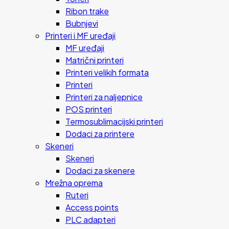
Ribon trake
Bubnjevi
Printeri i MF uređaji
MF uređaji
Matrični printeri
Printeri velikih formata
Printeri
Printeri za naljepnice
POS printeri
Termosublimacijski printeri
Dodaci za printere
Skeneri
Skeneri
Dodaci za skenere
Mrežna oprema
Ruteri
Access points
PLC adapteri