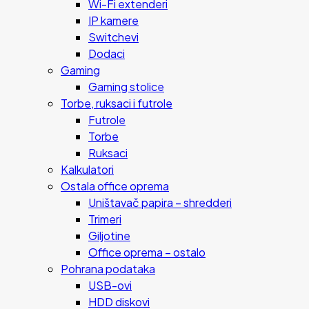
Wi-Fi extenderi
IP kamere
Switchevi
Dodaci
Gaming
Gaming stolice
Torbe, ruksaci i futrole
Futrole
Torbe
Ruksaci
Kalkulatori
Ostala office oprema
Uništavač papira – shredderi
Trimeri
Giljotine
Office oprema – ostalo
Pohrana podataka
USB-ovi
HDD diskovi