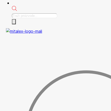
Products
search