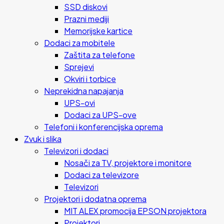
SSD diskovi
Prazni mediji
Memorijske kartice
Dodaci za mobitele
Zaštita za telefone
Sprejevi
Okviri i torbice
Neprekidna napajanja
UPS-ovi
Dodaci za UPS-ove
Telefoni i konferencijska oprema
Zvuk i slika
Televizori i dodaci
Nosači za TV, projektore i monitore
Dodaci za televizore
Televizori
Projektori i dodatna oprema
MIT ALEX promocija EPSON projektora
Projektori