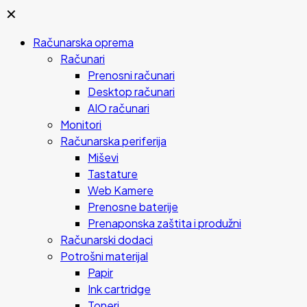
✕
Računarska oprema
Računari
Prenosni računari
Desktop računari
AIO računari
Monitori
Računarska periferija
Miševi
Tastature
Web Kamere
Prenosne baterije
Prenaponska zaštita i produžni
Računarski dodaci
Potrošni materijal
Papir
Ink cartridge
Toneri