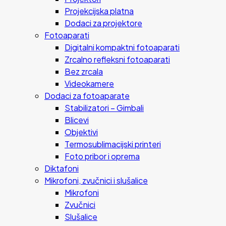
Projekcijska platna
Dodaci za projektore
Fotoaparati
Digitalni kompaktni fotoaparati
Zrcalno refleksni fotoaparati
Bez zrcala
Videokamere
Dodaci za fotoaparate
Stabilizatori – Gimbali
Blicevi
Objektivi
Termosublimacijski printeri
Foto pribor i oprema
Diktafoni
Mikrofoni, zvučnici i slušalice
Mikrofoni
Zvučnici
Slušalice