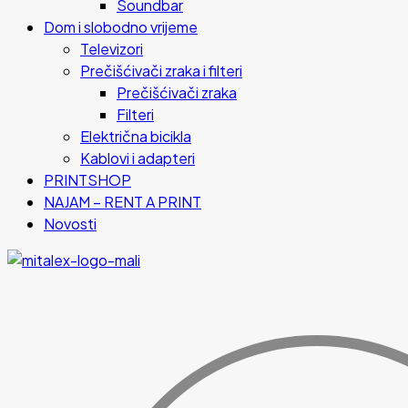
Soundbar
Dom i slobodno vrijeme
Televizori
Prečišćivači zraka i filteri
Prečišćivači zraka
Filteri
Električna bicikla
Kablovi i adapteri
PRINTSHOP
NAJAM – RENT A PRINT
Novosti