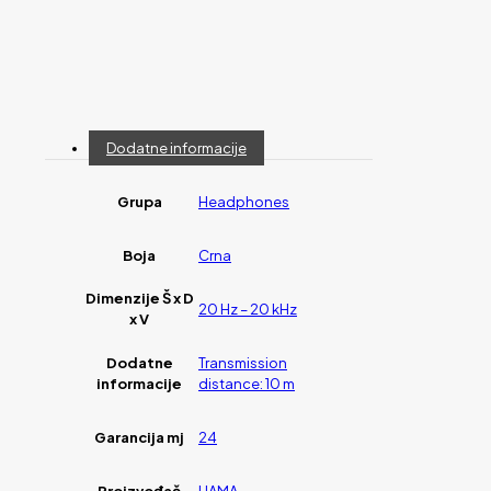
Dodatne informacije
Grupa
Headphones
Boja
Crna
Dimenzije Š x D
20 Hz – 20 kHz
x V
Dodatne
Transmission
informacije
distance: 10 m
Garancija mj
24