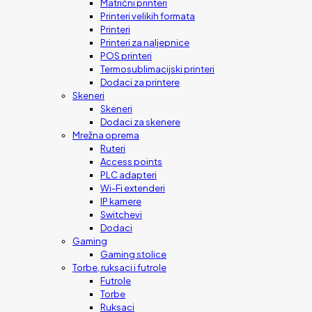
Matrični printeri
Printeri velikih formata
Printeri
Printeri za naljepnice
POS printeri
Termosublimacijski printeri
Dodaci za printere
Skeneri
Skeneri
Dodaci za skenere
Mrežna oprema
Ruteri
Access points
PLC adapteri
Wi-Fi extenderi
IP kamere
Switchevi
Dodaci
Gaming
Gaming stolice
Torbe, ruksaci i futrole
Futrole
Torbe
Ruksaci