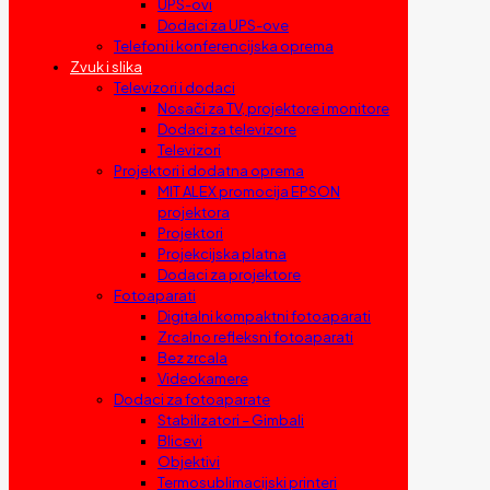
UPS-ovi
Dodaci za UPS-ove
Telefoni i konferencijska oprema
Zvuk i slika
Televizori i dodaci
Nosači za TV, projektore i monitore
Dodaci za televizore
Televizori
Projektori i dodatna oprema
MIT ALEX promocija EPSON
projektora
Projektori
Projekcijska platna
Dodaci za projektore
Fotoaparati
Digitalni kompaktni fotoaparati
Zrcalno refleksni fotoaparati
Bez zrcala
Videokamere
Dodaci za fotoaparate
Stabilizatori – Gimbali
Blicevi
Objektivi
Termosublimacijski printeri