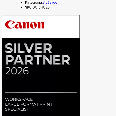
Kategorija:
Slušalice
SKU:
00184025