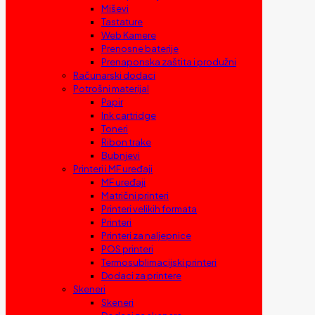
Miševi
Tastature
Web Kamere
Prenosne baterije
Prenaponska zaštita i produžni
Računarski dodaci
Potrošni materijal
Papir
Ink cartridge
Toneri
Ribon trake
Bubnjevi
Printeri i MF uređaji
MF uređaji
Matrični printeri
Printeri velikih formata
Printeri
Printeri za naljepnice
POS printeri
Termosublimacijski printeri
Dodaci za printere
Skeneri
Skeneri