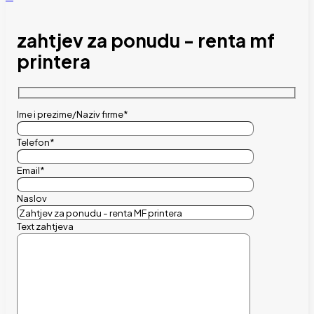
zahtjev za ponudu - renta mf
printera
Ime i prezime/Naziv firme*
Telefon*
Email*
Naslov
Text zahtjeva