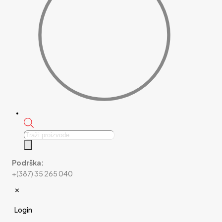
Products
search
Podrška:
+(387) 35 265 040
✕
Login