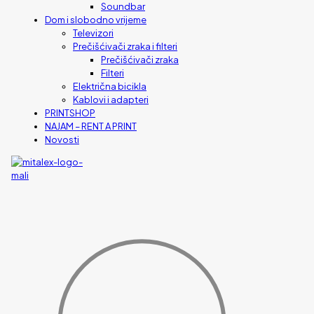
Soundbar
Dom i slobodno vrijeme
Televizori
Prečišćivači zraka i filteri
Prečišćivači zraka
Filteri
Električna bicikla
Kablovi i adapteri
PRINTSHOP
NAJAM – RENT A PRINT
Novosti