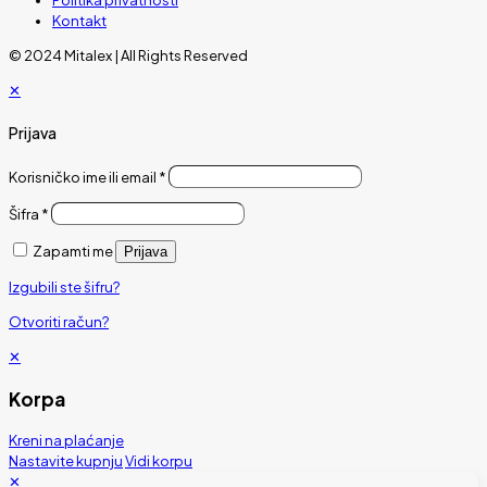
Kontakt
© 2024 Mitalex | All Rights Reserved
✕
Prijava
Korisničko ime ili email
*
Šifra
*
Zapamti me
Prijava
Izgubili ste šifru?
Otvoriti račun?
✕
Korpa
Kreni na plaćanje
Nastavite kupnju
Vidi korpu
✕