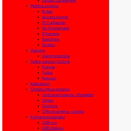
Dodaci za skenere
Mrežna oprema
Ruteri
Access points
PLC adapteri
Wi-Fi extenderi
IP kamere
Switchevi
Dodaci
Gaming
Gaming stolice
Torbe, ruksaci i futrole
Futrole
Torbe
Ruksaci
Kalkulatori
Ostala office oprema
Uništavač papira – shredderi
Trimeri
Giljotine
Office oprema – ostalo
Pohrana podataka
USB-ovi
HDD diskovi