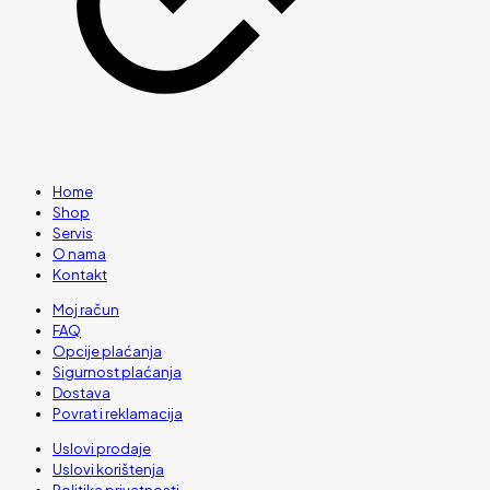
Home
Shop
Servis
O nama
Kontakt
Moj račun
FAQ
Opcije plaćanja
Sigurnost plaćanja
Dostava
Povrat i reklamacija
Uslovi prodaje
Uslovi korištenja
Politika privatnosti