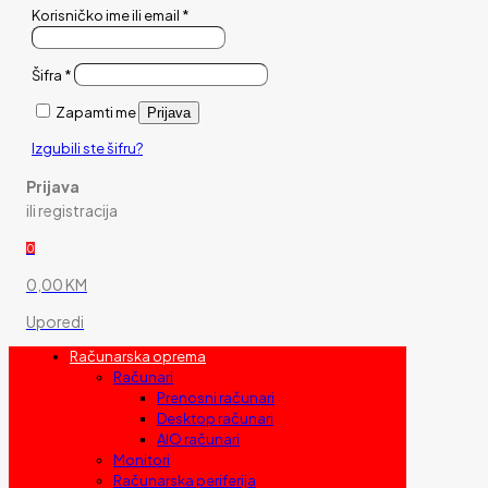
Korisničko ime ili email
*
Šifra
*
Zapamti me
Prijava
Izgubili ste šifru?
Prijava
ili registracija
0
0,00 KM
Uporedi
Računarska oprema
Računari
Prenosni računari
Desktop računari
AIO računari
Monitori
Računarska periferija