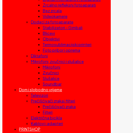
Zrcalno refleksni fotoaparati
Bez zrcala
Videokamere
Dodaci za fotoaparate
Stabilizatori – Gimbali
Blicevi
Objektivi
Termosublimacijski printeri
Foto pribor i oprema
Diktafoni
Mikrofoni, zvučnici i slušalice
Mikrofoni
Zvučnici
Slušalice
Soundbar
Dom i slobodno vrijeme
Televizori
Prečišćivači zraka i filteri
Prečišćivači zraka
Filteri
Električna bicikla
Kablovi i adapteri
PRINTSHOP