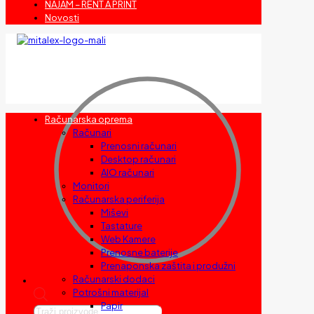
NAJAM – RENT A PRINT
Novosti
Računarska oprema
Računari
Prenosni računari
Desktop računari
AIO računari
Monitori
Računarska periferija
Miševi
Tastature
Web Kamere
Prenosne baterije
Prenaponska zaštita i produžni
Računarski dodaci
Potrošni materijal
Papir
Products