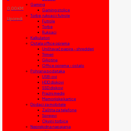
Gaming
0,00 KM
Gaming stolice
Torbe, ruksaci i futrole
Uporedi
Futrole
Torbe
Ruksaci
Kalkulatori
Ostala office oprema
Uništavač papira – shredderi
Trimeri
Giljotine
Office oprema – ostalo
Pohrana podataka
USB-ovi
HDD diskovi
SSD diskovi
Prazni mediji
Memorijske kartice
Dodaci za mobitele
Zaštita za telefone
Sprejevi
Okviri i torbice
Neprekidna napajanja