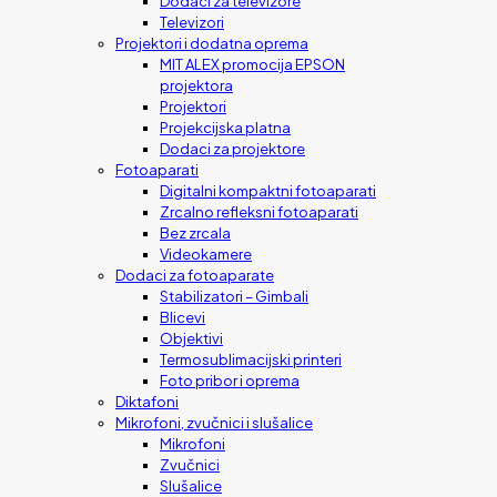
Dodaci za televizore
Televizori
Projektori i dodatna oprema
MIT ALEX promocija EPSON
projektora
Projektori
Projekcijska platna
Dodaci za projektore
Fotoaparati
Digitalni kompaktni fotoaparati
Zrcalno refleksni fotoaparati
Bez zrcala
Videokamere
Dodaci za fotoaparate
Stabilizatori – Gimbali
Blicevi
Objektivi
Termosublimacijski printeri
Foto pribor i oprema
Diktafoni
Mikrofoni, zvučnici i slušalice
Mikrofoni
Zvučnici
Slušalice