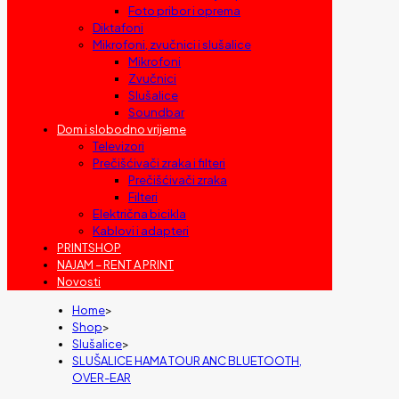
Foto pribor i oprema
Diktafoni
Mikrofoni, zvučnici i slušalice
Mikrofoni
Zvučnici
Slušalice
Soundbar
Dom i slobodno vrijeme
Televizori
Prečišćivači zraka i filteri
Prečišćivači zraka
Filteri
Električna bicikla
Kablovi i adapteri
PRINTSHOP
NAJAM – RENT A PRINT
Novosti
Home
>
Shop
>
Slušalice
>
SLUŠALICE HAMA TOUR ANC BLUETOOTH,
OVER-EAR