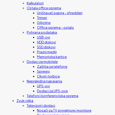
Kalkulatori
Ostala office oprema
Uništavač papira – shredderi
Trimeri
Giljotine
Office oprema – ostalo
Pohrana podataka
USB-ovi
HDD diskovi
SSD diskovi
Prazni mediji
Memorijske kartice
Dodaci za mobitele
Zaštita za telefone
Sprejevi
Okviri i torbice
Neprekidna napajanja
UPS-ovi
Dodaci za UPS-ove
Telefoni i konferencijska oprema
Zvuk i slika
Televizori i dodaci
Nosači za TV, projektore i monitore