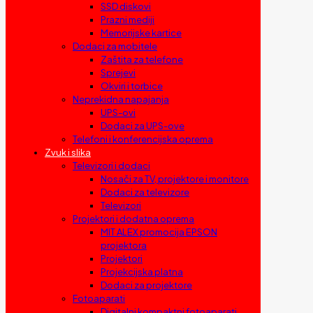
SSD diskovi
Prazni mediji
Memorijske kartice
Dodaci za mobitele
Zaštita za telefone
Sprejevi
Okviri i torbice
Neprekidna napajanja
UPS-ovi
Dodaci za UPS-ove
Telefoni i konferencijska oprema
Zvuk i slika
Televizori i dodaci
Nosači za TV, projektore i monitore
Dodaci za televizore
Televizori
Projektori i dodatna oprema
MIT ALEX promocija EPSON
projektora
Projektori
Projekcijska platna
Dodaci za projektore
Fotoaparati
Digitalni kompaktni fotoaparati