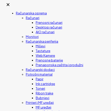
✕
Računarska oprema
Računari
Prenosni računari
Desktop računari
AIO računari
Monitori
Računarska periferija
Miševi
Tastature
Web Kamere
Prenosne baterije
Prenaponska zaštita i produžni
Računarski dodaci
Potrošni materijal
Papir
Ink cartridge
Toneri
Ribon trake
Bubnjevi
Printeri i MF uređaji
MF uređaji