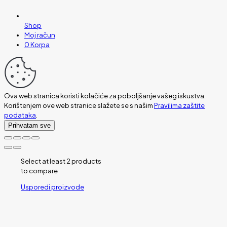
Shop
Moj račun
0
Korpa
Ova web stranica koristi kolačiće za poboljšanje vašeg iskustva.
Korištenjem ove web stranice slažete se s našim
Pravilima zaštite
podataka
.
Prihvatam sve
Select at least 2 products
to compare
Usporedi proizvode