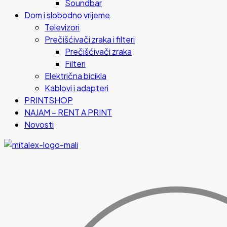
Soundbar
Dom i slobodno vrijeme
Televizori
Prečišćivači zraka i filteri
Prečišćivači zraka
Filteri
Električna bicikla
Kablovi i adapteri
PRINTSHOP
NAJAM – RENT A PRINT
Novosti