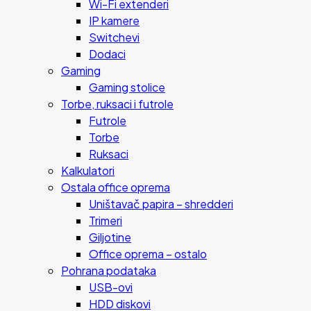
Wi-Fi extenderi
IP kamere
Switchevi
Dodaci
Gaming
Gaming stolice
Torbe, ruksaci i futrole
Futrole
Torbe
Ruksaci
Kalkulatori
Ostala office oprema
Uništavač papira – shredderi
Trimeri
Giljotine
Office oprema – ostalo
Pohrana podataka
USB-ovi
HDD diskovi