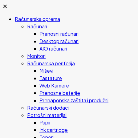
✕
Računarska oprema
Računari
Prenosni računari
Desktop računari
AIO računari
Monitori
Računarska periferija
Miševi
Tastature
Web Kamere
Prenosne baterije
Prenaponska zaštita i produžni
Računarski dodaci
Potrošni materijal
Papir
Ink cartridge
Toneri