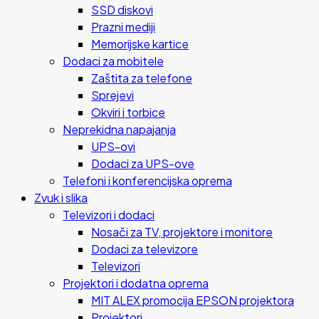
SSD diskovi
Prazni mediji
Memorijske kartice
Dodaci za mobitele
Zaštita za telefone
Sprejevi
Okviri i torbice
Neprekidna napajanja
UPS-ovi
Dodaci za UPS-ove
Telefoni i konferencijska oprema
Zvuk i slika
Televizori i dodaci
Nosači za TV, projektore i monitore
Dodaci za televizore
Televizori
Projektori i dodatna oprema
MIT ALEX promocija EPSON projektora
Projektori