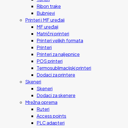
Ribon trake
Bubnjevi
Printeri i MF uređaji
MF uređaji
Matrični printeri
Printeri velikih formata
Printeri
Printeri za naljepnice
POS printeri
Termosublimacijski printeri
Dodaci za printere
Skeneri
Skeneri
Dodaci za skenere
Mrežna oprema
Ruteri
Access points
PLC adapteri