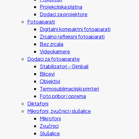
Projekcijska platna
Dodaci za projektore
Fotoaparati
Digitalni kompaktni fotoaparati
Zrcalno refleksni fotoaparati
Bez zrcala
Videokamere
Dodaci za fotoaparate
Stabilizatori – Gimbali
Blicevi
Objektivi
Termosublimacijski printeri
Foto pribor i oprema
Diktafoni
Mikrofoni, zvučnici i slušalice
Mikrofoni
Zvučnici
Slušalice