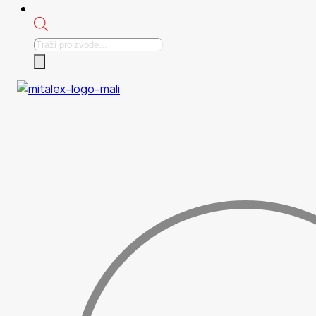
Products
search