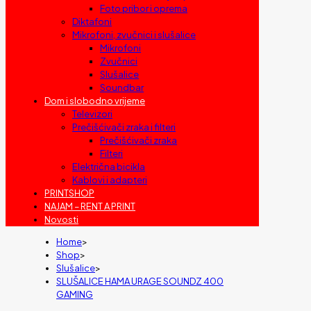
Foto pribor i oprema
Diktafoni
Mikrofoni, zvučnici i slušalice
Mikrofoni
Zvučnici
Slušalice
Soundbar
Dom i slobodno vrijeme
Televizori
Prečišćivači zraka i filteri
Prečišćivači zraka
Filteri
Električna bicikla
Kablovi i adapteri
PRINTSHOP
NAJAM – RENT A PRINT
Novosti
Home
>
Shop
>
Slušalice
>
SLUŠALICE HAMA URAGE SOUNDZ 400
GAMING