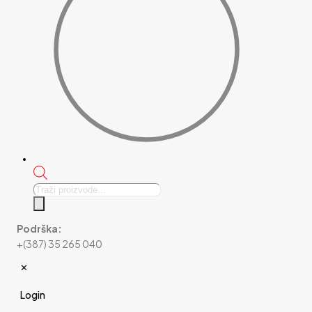
Products
search
Podrška:
+(387) 35 265 040
✕
Login