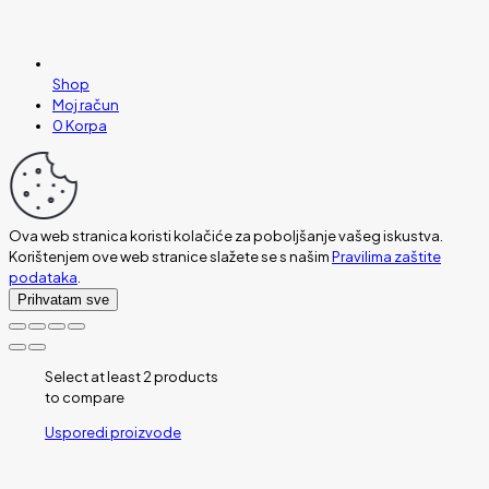
Shop
Moj račun
0
Korpa
Ova web stranica koristi kolačiće za poboljšanje vašeg iskustva.
Korištenjem ove web stranice slažete se s našim
Pravilima zaštite
podataka
.
Prihvatam sve
Select at least 2 products
to compare
Usporedi proizvode