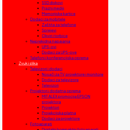
SSD diskovi
Prazni mediji
Memorijske kartice
Dodaci za mobitele
Zaštita za telefone
Sprejevi
Okviri i torbice
Neprekidna napajanja
UPS-ovi
Dodaci za UPS-ove
Telefoni i konferencijska oprema
Zvuk i slika
Televizori i dodaci
Nosači za TV, projektore i monitore
Dodaci za televizore
Televizori
Projektori i dodatna oprema
MIT ALEX promocija EPSON
projektora
Projektori
Projekcijska platna
Dodaci za projektore
Fotoaparati
Digitalni kompaktni fotoaparati