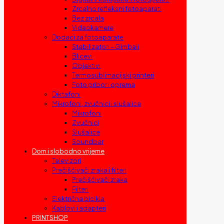
Zrcalno refleksni fotoaparati
Bez zrcala
Videokamere
Dodaci za fotoaparate
Stabilizatori – Gimbali
Blicevi
Objektivi
Termosublimacijski printeri
Foto pribor i oprema
Diktafoni
Mikrofoni, zvučnici i slušalice
Mikrofoni
Zvučnici
Slušalice
Soundbar
Dom i slobodno vrijeme
Televizori
Prečišćivači zraka i filteri
Prečišćivači zraka
Filteri
Električna bicikla
Kablovi i adapteri
PRINTSHOP