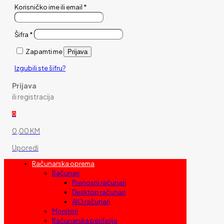
Korisničko ime ili email
*
Šifra
*
Zapamti me
Prijava
Izgubili ste šifru?
Prijava
ili registracija
0
0,00 KM
Uporedi
Računarska oprema
Računari
Prenosni računari
Desktop računari
AIO računari
Monitori
Računarska periferija