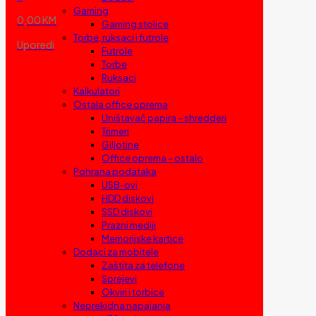
Gaming
0,00 KM
Gaming stolice
Torbe, ruksaci i futrole
Uporedi
Futrole
Torbe
Ruksaci
Kalkulatori
Ostala office oprema
Uništavač papira – shredderi
Trimeri
Giljotine
Office oprema – ostalo
Pohrana podataka
USB-ovi
HDD diskovi
SSD diskovi
Prazni mediji
Memorijske kartice
Dodaci za mobitele
Zaštita za telefone
Sprejevi
Okviri i torbice
Neprekidna napajanja