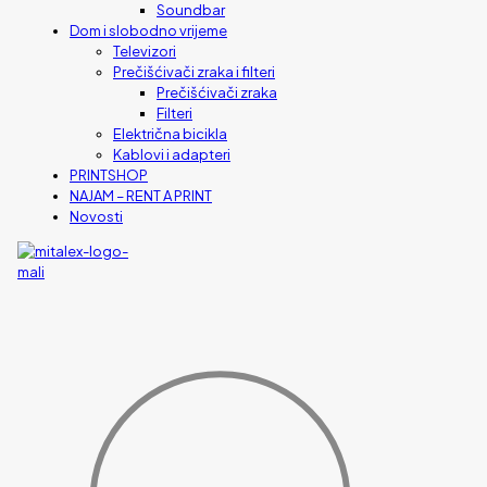
Soundbar
Dom i slobodno vrijeme
Televizori
Prečišćivači zraka i filteri
Prečišćivači zraka
Filteri
Električna bicikla
Kablovi i adapteri
PRINTSHOP
NAJAM – RENT A PRINT
Novosti