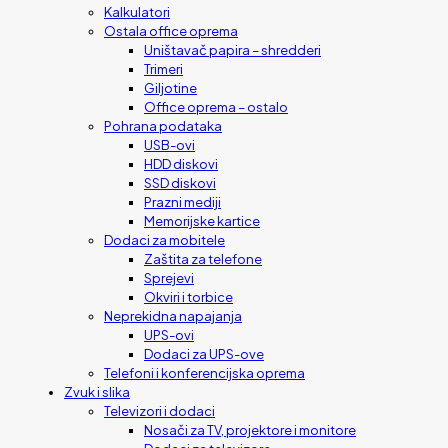
Kalkulatori
Ostala office oprema
Uništavač papira – shredderi
Trimeri
Giljotine
Office oprema – ostalo
Pohrana podataka
USB-ovi
HDD diskovi
SSD diskovi
Prazni mediji
Memorijske kartice
Dodaci za mobitele
Zaštita za telefone
Sprejevi
Okviri i torbice
Neprekidna napajanja
UPS-ovi
Dodaci za UPS-ove
Telefoni i konferencijska oprema
Zvuk i slika
Televizori i dodaci
Nosači za TV, projektore i monitore