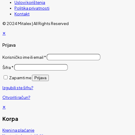
Uslovi korištenja
Politika privatnosti
Kontakt
© 2024 Mitalex | All Rights Reserved
✕
Prijava
Korisničko ime ili email
*
Šifra
*
Zapamti me
Prijava
Izgubili ste šifru?
Otvoriti račun?
✕
Korpa
Kreni na plaćanje