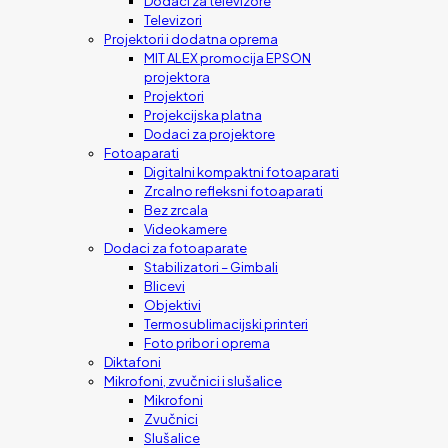
Dodaci za televizore
Televizori
Projektori i dodatna oprema
MIT ALEX promocija EPSON
projektora
Projektori
Projekcijska platna
Dodaci za projektore
Fotoaparati
Digitalni kompaktni fotoaparati
Zrcalno refleksni fotoaparati
Bez zrcala
Videokamere
Dodaci za fotoaparate
Stabilizatori – Gimbali
Blicevi
Objektivi
Termosublimacijski printeri
Foto pribor i oprema
Diktafoni
Mikrofoni, zvučnici i slušalice
Mikrofoni
Zvučnici
Slušalice