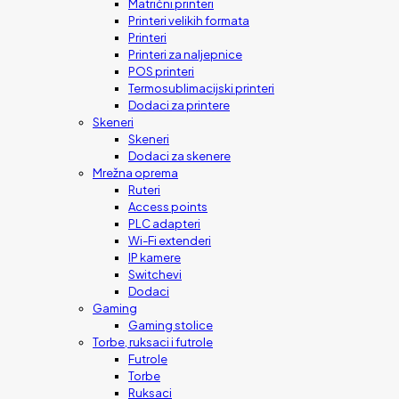
Matrični printeri
Printeri velikih formata
Printeri
Printeri za naljepnice
POS printeri
Termosublimacijski printeri
Dodaci za printere
Skeneri
Skeneri
Dodaci za skenere
Mrežna oprema
Ruteri
Access points
PLC adapteri
Wi-Fi extenderi
IP kamere
Switchevi
Dodaci
Gaming
Gaming stolice
Torbe, ruksaci i futrole
Futrole
Torbe
Ruksaci