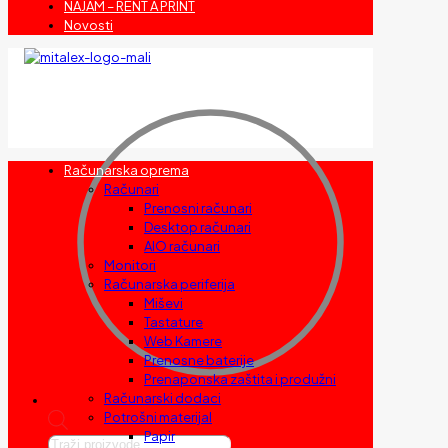
NAJAM – RENT A PRINT
Novosti
Računarska oprema
Računari
Prenosni računari
Desktop računari
AIO računari
Monitori
Računarska periferija
Miševi
Tastature
Web Kamere
Prenosne baterije
Prenaponska zaštita i produžni
Računarski dodaci
Potrošni materijal
Papir
Products