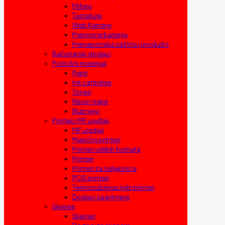
Miševi
Tastature
Web Kamere
Prenosne baterije
Prenaponska zaštita i produžni
Računarski dodaci
Potrošni materijal
Papir
Ink cartridge
Toneri
Ribon trake
Bubnjevi
Printeri i MF uređaji
MF uređaji
Matrični printeri
Printeri velikih formata
Printeri
Printeri za naljepnice
POS printeri
Termosublimacijski printeri
Dodaci za printere
Skeneri
Skeneri