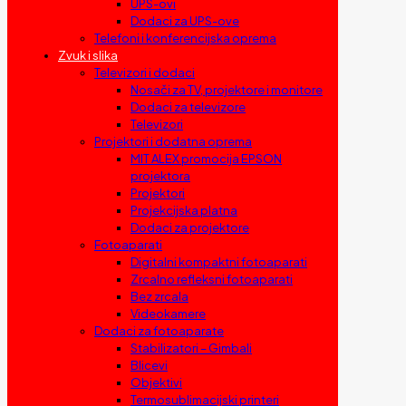
UPS-ovi
Dodaci za UPS-ove
Telefoni i konferencijska oprema
Zvuk i slika
Televizori i dodaci
Nosači za TV, projektore i monitore
Dodaci za televizore
Televizori
Projektori i dodatna oprema
MIT ALEX promocija EPSON
projektora
Projektori
Projekcijska platna
Dodaci za projektore
Fotoaparati
Digitalni kompaktni fotoaparati
Zrcalno refleksni fotoaparati
Bez zrcala
Videokamere
Dodaci za fotoaparate
Stabilizatori – Gimbali
Blicevi
Objektivi
Termosublimacijski printeri