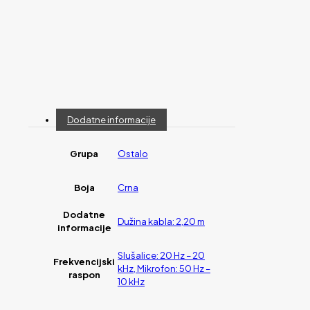
Dodatne informacije
Grupa
Ostalo
Boja
Crna
Dodatne
Dužina kabla: 2,20 m
informacije
Slušalice: 20 Hz – 20
Frekvencijski
kHz, Mikrofon: 50 Hz –
raspon
10 kHz