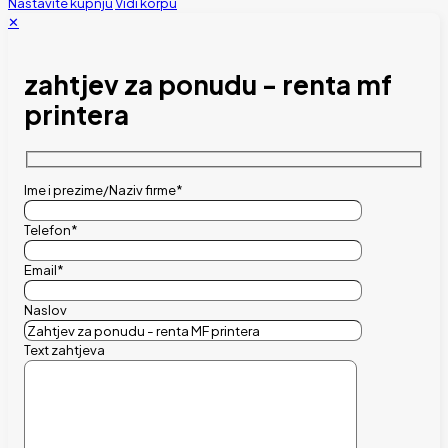
Nastavite kupnju
Vidi korpu
✕
zahtjev za ponudu - renta mf
printera
Ime i prezime/Naziv firme*
Telefon*
Email*
Naslov
Text zahtjeva