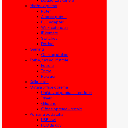
Dodaci za skenere
Mrežna oprema
Ruteri
Access points
PLC adapteri
Wi-Fi extenderi
IP kamere
Switchevi
Dodaci
Gaming
Gaming stolice
Torbe, ruksaci i futrole
Futrole
Torbe
Ruksaci
Kalkulatori
Ostala office oprema
Uništavač papira – shredderi
Trimeri
Giljotine
Office oprema – ostalo
Pohrana podataka
USB-ovi
HDD diskovi