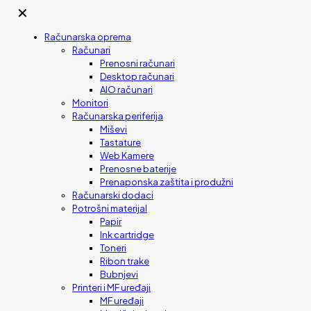
✕
Računarska oprema
Računari
Prenosni računari
Desktop računari
AIO računari
Monitori
Računarska periferija
Miševi
Tastature
Web Kamere
Prenosne baterije
Prenaponska zaštita i produžni
Računarski dodaci
Potrošni materijal
Papir
Ink cartridge
Toneri
Ribon trake
Bubnjevi
Printeri i MF uređaji
MF uređaji