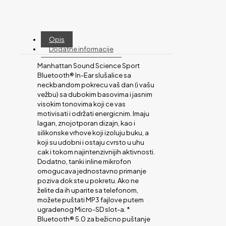
Opis
Dodatne informacije
Manhattan Sound Science Sport
Bluetooth® In-Ear slušalice sa
neckbandom pokrecu vaš dan (i vašu
vežbu) sa dubokim basovima i jasnim
visokim tonovima koji ce vas
motivisati i održati energicnim. Imaju
lagan, znojotporan dizajn, kao i
silikonske vrhove koji izoluju buku, a
koji su udobni i ostaju cvrsto u uhu
cak i tokom najintenzivnijih aktivnosti.
Dodatno, tanki inline mikrofon
omogucava jednostavno primanje
poziva dok ste u pokretu. Ako ne
želite da ih uparite sa telefonom,
možete puštati MP3 fajlove putem
ugradenog Micro-SD slot-a. *
Bluetooth® 5.0 za bežicno puštanje