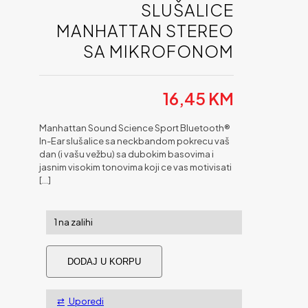
SLUŠALICE
MANHATTAN STEREO
SA MIKROFONOM
16,45
KM
Manhattan Sound Science Sport Bluetooth®
In-Ear slušalice sa neckbandom pokrecu vaš
dan (i vašu vežbu) sa dubokim basovima i
jasnim visokim tonovima koji ce vas motivisati
[…]
1 na zalihi
Slušalice
DODAJ U KORPU
MANHATTAN
Stereo
sa
Uporedi
mikrofonom