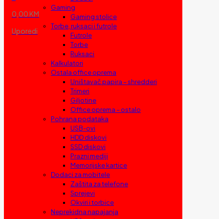
Gaming
0,00 KM
Gaming stolice
Torbe, ruksaci i futrole
Uporedi
Futrole
Torbe
Ruksaci
Kalkulatori
Ostala office oprema
Uništavač papira – shredderi
Trimeri
Giljotine
Office oprema – ostalo
Pohrana podataka
USB-ovi
HDD diskovi
SSD diskovi
Prazni mediji
Memorijske kartice
Dodaci za mobitele
Zaštita za telefone
Sprejevi
Okviri i torbice
Neprekidna napajanja