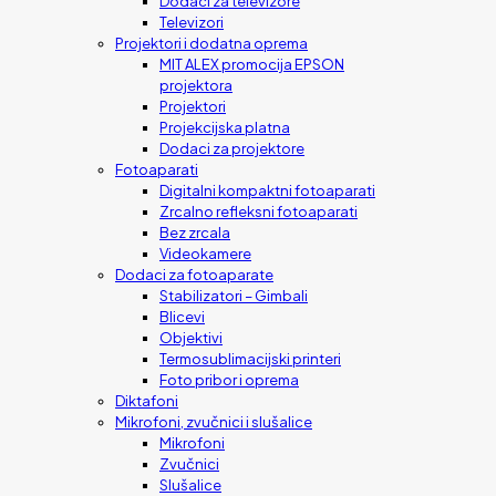
Dodaci za televizore
Televizori
Projektori i dodatna oprema
MIT ALEX promocija EPSON
projektora
Projektori
Projekcijska platna
Dodaci za projektore
Fotoaparati
Digitalni kompaktni fotoaparati
Zrcalno refleksni fotoaparati
Bez zrcala
Videokamere
Dodaci za fotoaparate
Stabilizatori – Gimbali
Blicevi
Objektivi
Termosublimacijski printeri
Foto pribor i oprema
Diktafoni
Mikrofoni, zvučnici i slušalice
Mikrofoni
Zvučnici
Slušalice