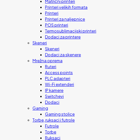
Matrični printeri
Printeri velikih formata
Printeri
Printeri za naljepnice
POS printeri
Termosublimacijski printeri
Dodaci za printere
Skeneri
Skeneri
Dodaci za skenere
Mrežna oprema
Ruteri
Access points
PLC adapteri
Wi-Fi extenderi
IP kamere
Switchevi
Dodaci
Gaming
Gaming stolice
Torbe, ruksaci i futrole
Futrole
Torbe
Ruksaci