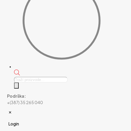
Products
search
Podrška:
+(387) 35 265 040
✕
Login