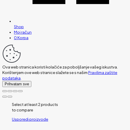
Shop
Moj račun
0
Korpa
Ova web stranica koristi kolačiće za poboljšanje vašeg iskustva.
Korištenjem ove web stranice slažete se s našim
Pravilima zaštite
podataka
.
Prihvatam sve
Select at least 2 products
to compare
Usporedi proizvode