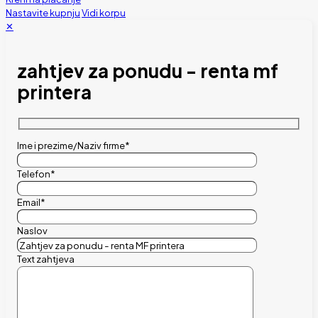
Nastavite kupnju
Vidi korpu
✕
zahtjev za ponudu - renta mf
printera
Ime i prezime/Naziv firme*
Telefon*
Email*
Naslov
Text zahtjeva