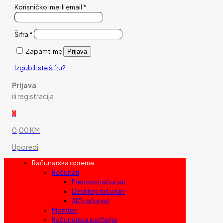
Korisničko ime ili email
*
Šifra
*
Zapamti me
Prijava
Izgubili ste šifru?
Prijava
ili registracija
0
0,00 KM
Uporedi
Računarska oprema
Računari
Prenosni računari
Desktop računari
AIO računari
Monitori
Računarska periferija