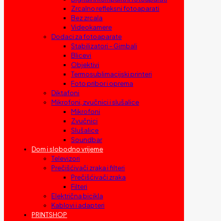
Zrcalno refleksni fotoaparati
Bez zrcala
Videokamere
Dodaci za fotoaparate
Stabilizatori – Gimbali
Blicevi
Objektivi
Termosublimacijski printeri
Foto pribor i oprema
Diktafoni
Mikrofoni, zvučnici i slušalice
Mikrofoni
Zvučnici
Slušalice
Soundbar
Dom i slobodno vrijeme
Televizori
Prečišćivači zraka i filteri
Prečišćivači zraka
Filteri
Električna bicikla
Kablovi i adapteri
PRINTSHOP