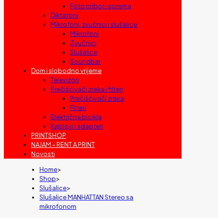
Foto pribor i oprema
Diktafoni
Mikrofoni, zvučnici i slušalice
Mikrofoni
Zvučnici
Slušalice
Soundbar
Dom i slobodno vrijeme
Televizori
Prečišćivači zraka i filteri
Prečišćivači zraka
Filteri
Električna bicikla
Kablovi i adapteri
PRINTSHOP
NAJAM – RENT A PRINT
Novosti
Home
>
Shop
>
Slušalice
>
Slušalice MANHATTAN Stereo sa
mikrofonom