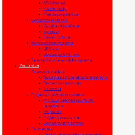
SSD diskovi
Prazni mediji
Memorijske kartice
Dodaci za mobitele
Zaštita za telefone
Sprejevi
Okviri i torbice
Neprekidna napajanja
UPS-ovi
Dodaci za UPS-ove
Telefoni i konferencijska oprema
Zvuk i slika
Televizori i dodaci
Nosači za TV, projektore i monitore
Dodaci za televizore
Televizori
Projektori i dodatna oprema
MIT ALEX promocija EPSON
projektora
Projektori
Projekcijska platna
Dodaci za projektore
Fotoaparati
Digitalni kompaktni fotoaparati