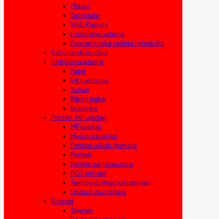
Miševi
Tastature
Web Kamere
Prenosne baterije
Prenaponska zaštita i produžni
Računarski dodaci
Potrošni materijal
Papir
Ink cartridge
Toneri
Ribon trake
Bubnjevi
Printeri i MF uređaji
MF uređaji
Matrični printeri
Printeri velikih formata
Printeri
Printeri za naljepnice
POS printeri
Termosublimacijski printeri
Dodaci za printere
Skeneri
Skeneri