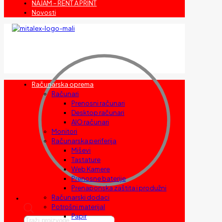
NAJAM – RENT A PRINT
Novosti
Računarska oprema
Računari
Prenosni računari
Desktop računari
AIO računari
Monitori
Računarska periferija
Miševi
Tastature
Web Kamere
Prenosne baterije
Prenaponska zaštita i produžni
Računarski dodaci
Potrošni materijal
Papir
Products