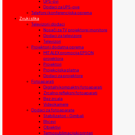
UPS-ovi
Dodaci za UPS-ove
Telefoni i konferencijska oprema
Zvuk i slika
Televizori i dodaci
Nosači za TV, projektore i monitore
Dodaci za televizore
Televizori
Projektori i dodatna oprema
MIT ALEX promocija EPSON
projektora
Projektori
Projekcijska platna
Dodaci za projektore
Fotoaparati
Digitalni kompaktni fotoaparati
Zrcalno refleksni fotoaparati
Bez zrcala
Videokamere
Dodaci za fotoaparate
Stabilizatori – Gimbali
Blicevi
Objektivi
Termosublimacijski printeri