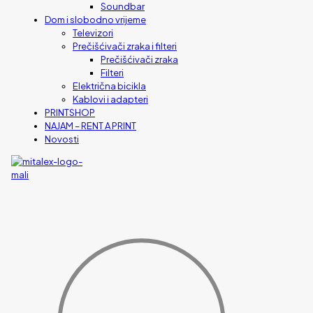
Soundbar
Dom i slobodno vrijeme
Televizori
Prečišćivači zraka i filteri
Prečišćivači zraka
Filteri
Električna bicikla
Kablovi i adapteri
PRINTSHOP
NAJAM – RENT A PRINT
Novosti