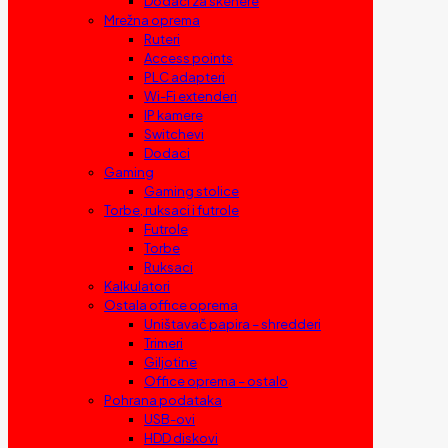
Dodaci za skenere
Mrežna oprema
Ruteri
Access points
PLC adapteri
Wi-Fi extenderi
IP kamere
Switchevi
Dodaci
Gaming
Gaming stolice
Torbe, ruksaci i futrole
Futrole
Torbe
Ruksaci
Kalkulatori
Ostala office oprema
Uništavač papira – shredderi
Trimeri
Giljotine
Office oprema – ostalo
Pohrana podataka
USB-ovi
HDD diskovi