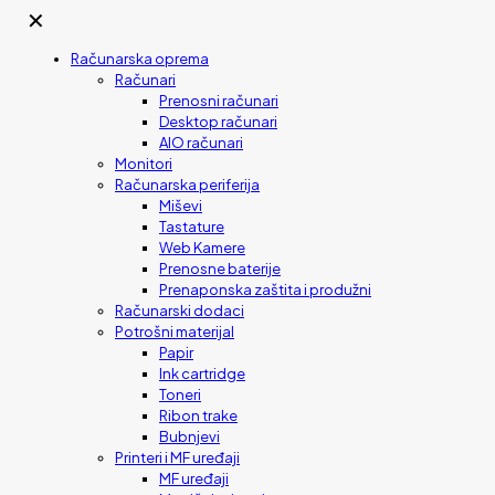
✕
Računarska oprema
Računari
Prenosni računari
Desktop računari
AIO računari
Monitori
Računarska periferija
Miševi
Tastature
Web Kamere
Prenosne baterije
Prenaponska zaštita i produžni
Računarski dodaci
Potrošni materijal
Papir
Ink cartridge
Toneri
Ribon trake
Bubnjevi
Printeri i MF uređaji
MF uređaji