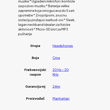
muzike * Ugradeni mikrofon i kontrole
za pozive i muziku * Baterija velike
zapremine koja omogucava do 5 sati
upotrebe * Znojotporni, zvucnu
izolaciju pružajuci earbud-ovi * Sleek,
lagan neckband idealan za fizicke
aktivnosti * Micro-SD slot za MP3
puštanje
Grupa
Headphones
Boja
Crna
Frekvencijski
20 Hz ~ 20
raspon
KHz
Garancija mj
24mj
Proizvođač
Manhattan