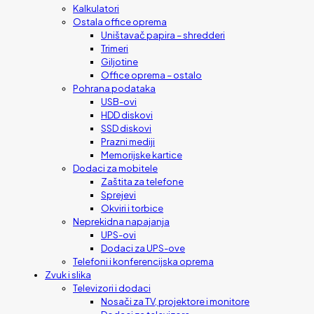
Kalkulatori
Ostala office oprema
Uništavač papira – shredderi
Trimeri
Giljotine
Office oprema – ostalo
Pohrana podataka
USB-ovi
HDD diskovi
SSD diskovi
Prazni mediji
Memorijske kartice
Dodaci za mobitele
Zaštita za telefone
Sprejevi
Okviri i torbice
Neprekidna napajanja
UPS-ovi
Dodaci za UPS-ove
Telefoni i konferencijska oprema
Zvuk i slika
Televizori i dodaci
Nosači za TV, projektore i monitore