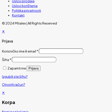
Uslovi prodaje
Uslovi korištenja
Politika privatnosti
Kontakt
© 2024 Mitalex | All Rights Reserved
✕
Prijava
Korisničko ime ili email
*
Šifra
*
Zapamti me
Prijava
Izgubili ste šifru?
Otvoriti račun?
✕
Korpa
Kreni na plaćanje