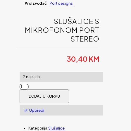
Proizvođač
Port designs
SLUŠALICE S
MIKROFONOM PORT
STEREO
30,40
KM
2 na zalihi
Slušalice
s
DODAJ U KORPU
mikrofonom
Port
Stereo
Uporedi
količina
Kategorija:
Slušalice