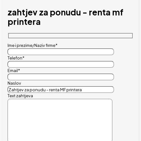
zahtjev za ponudu - renta mf
printera
Ime i prezime/Naziv firme*
Telefon*
Email*
Naslov
Text zahtjeva