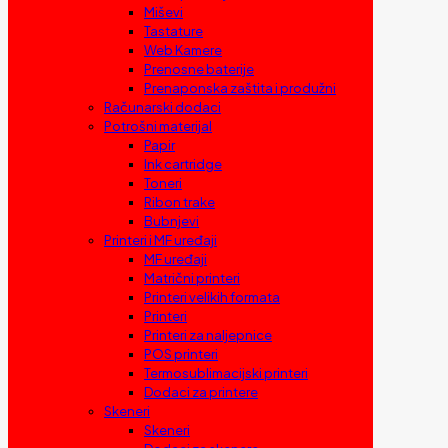
Miševi
Tastature
Web Kamere
Prenosne baterije
Prenaponska zaštita i produžni
Računarski dodaci
Potrošni materijal
Papir
Ink cartridge
Toneri
Ribon trake
Bubnjevi
Printeri i MF uređaji
MF uređaji
Matrični printeri
Printeri velikih formata
Printeri
Printeri za naljepnice
POS printeri
Termosublimacijski printeri
Dodaci za printere
Skeneri
Skeneri