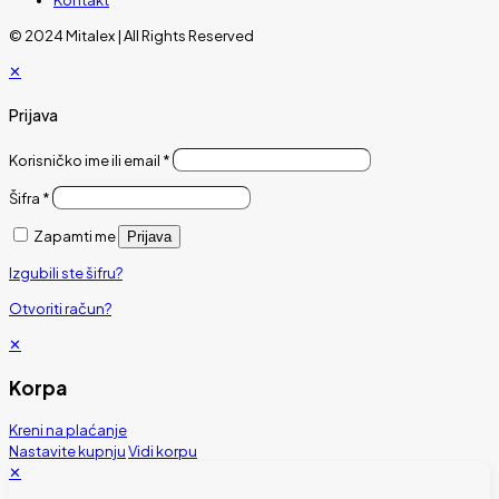
© 2024 Mitalex | All Rights Reserved
✕
Prijava
Korisničko ime ili email
*
Šifra
*
Zapamti me
Prijava
Izgubili ste šifru?
Otvoriti račun?
✕
Korpa
Kreni na plaćanje
Nastavite kupnju
Vidi korpu
✕