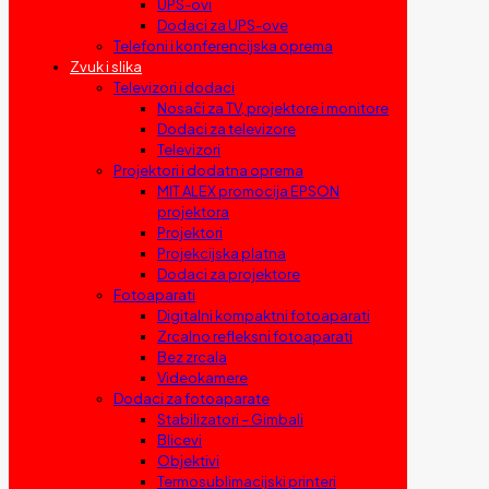
UPS-ovi
Dodaci za UPS-ove
Telefoni i konferencijska oprema
Zvuk i slika
Televizori i dodaci
Nosači za TV, projektore i monitore
Dodaci za televizore
Televizori
Projektori i dodatna oprema
MIT ALEX promocija EPSON
projektora
Projektori
Projekcijska platna
Dodaci za projektore
Fotoaparati
Digitalni kompaktni fotoaparati
Zrcalno refleksni fotoaparati
Bez zrcala
Videokamere
Dodaci za fotoaparate
Stabilizatori – Gimbali
Blicevi
Objektivi
Termosublimacijski printeri