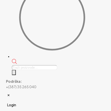
Products
search
Podrška:
+(387) 35 265 040
✕
Login