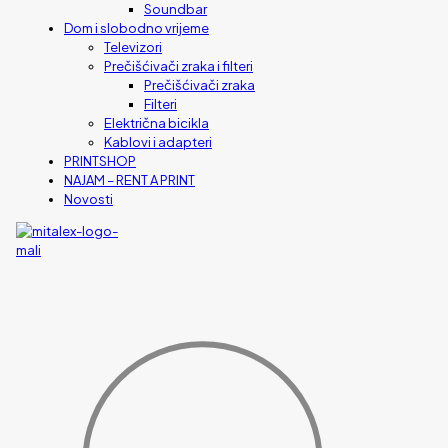
Soundbar
Dom i slobodno vrijeme
Televizori
Prečišćivači zraka i filteri
Prečišćivači zraka
Filteri
Električna bicikla
Kablovi i adapteri
PRINTSHOP
NAJAM – RENT A PRINT
Novosti