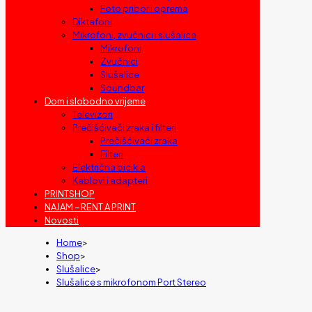
Foto pribor i oprema
Diktafoni
Mikrofoni, zvučnici i slušalice
Mikrofoni
Zvučnici
Slušalice
Soundbar
Dom i slobodno vrijeme
Televizori
Prečišćivači zraka i filteri
Prečišćivači zraka
Filteri
Električna bicikla
Kablovi i adapteri
PRINTSHOP
NAJAM – RENT A PRINT
Novosti
Home
>
Shop
>
Slušalice
>
Slušalice s mikrofonom Port Stereo