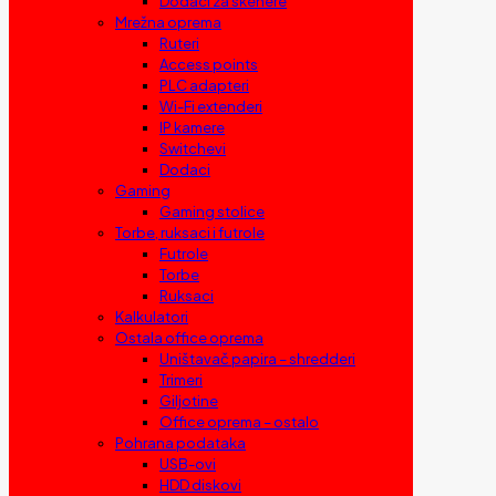
Dodaci za skenere
Mrežna oprema
Ruteri
Access points
PLC adapteri
Wi-Fi extenderi
IP kamere
Switchevi
Dodaci
Gaming
Gaming stolice
Torbe, ruksaci i futrole
Futrole
Torbe
Ruksaci
Kalkulatori
Ostala office oprema
Uništavač papira – shredderi
Trimeri
Giljotine
Office oprema – ostalo
Pohrana podataka
USB-ovi
HDD diskovi