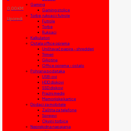
Gaming
0,00 KM
Gaming stolice
Torbe, ruksaci i futrole
Uporedi
Futrole
Torbe
Ruksaci
Kalkulatori
Ostala office oprema
Uništavač papira – shredderi
Trimeri
Giljotine
Office oprema – ostalo
Pohrana podataka
USB-ovi
HDD diskovi
SSD diskovi
Prazni mediji
Memorijske kartice
Dodaci za mobitele
Zaštita za telefone
Sprejevi
Okviri i torbice
Neprekidna napajanja