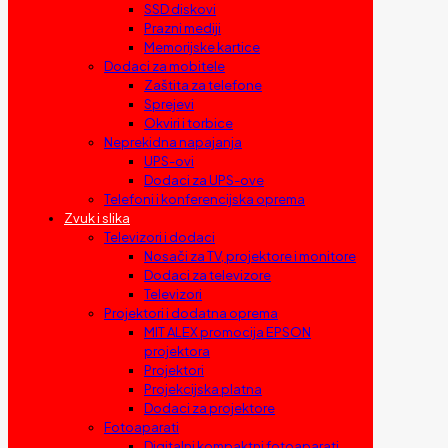
SSD diskovi
Prazni mediji
Memorijske kartice
Dodaci za mobitele
Zaštita za telefone
Sprejevi
Okviri i torbice
Neprekidna napajanja
UPS-ovi
Dodaci za UPS-ove
Telefoni i konferencijska oprema
Zvuk i slika
Televizori i dodaci
Nosači za TV, projektore i monitore
Dodaci za televizore
Televizori
Projektori i dodatna oprema
MIT ALEX promocija EPSON
projektora
Projektori
Projekcijska platna
Dodaci za projektore
Fotoaparati
Digitalni kompaktni fotoaparati