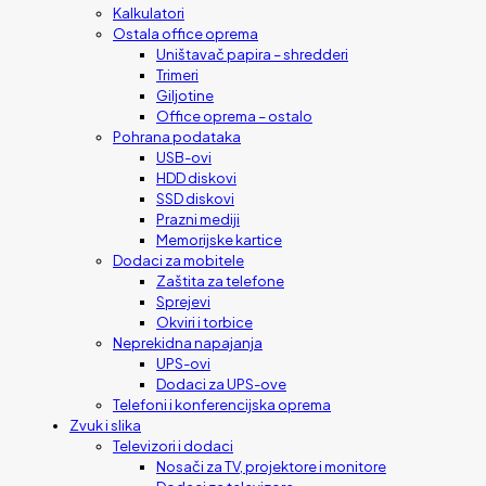
Kalkulatori
Ostala office oprema
Uništavač papira – shredderi
Trimeri
Giljotine
Office oprema – ostalo
Pohrana podataka
USB-ovi
HDD diskovi
SSD diskovi
Prazni mediji
Memorijske kartice
Dodaci za mobitele
Zaštita za telefone
Sprejevi
Okviri i torbice
Neprekidna napajanja
UPS-ovi
Dodaci za UPS-ove
Telefoni i konferencijska oprema
Zvuk i slika
Televizori i dodaci
Nosači za TV, projektore i monitore