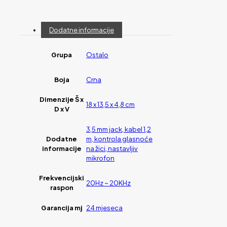
Dodatne informacije
Grupa
Ostalo
Boja
Crna
Dimenzije Š x
18 x 13,5 x 4,8 cm
D x V
3,5 mm jack, kabel 1,2
Dodatne
m, kontrola glasnoće
informacije
na žici, nastavljiv
mikrofon
Frekvencijski
20Hz ~ 20KHz
raspon
Garancija mj
24 mjeseca