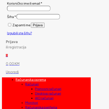
Korisničko ime ili email
*
Šifra
*
Zapamti me
Prijava
Izgubili ste šifru?
Prijava
ili registracija
0
0,00 KM
Uporedi
Računarska oprema
Računari
Prenosni računari
Desktop računari
AIO računari
Monitori
Računarska periferija