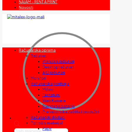
NAJAM – RENT A PRINT
Novosti
Računarska oprema
Računari
Prenosni računari
Desktop računari
AIO računari
Monitori
Računarska periferija
Miševi
Tastature
Web Kamere
Prenosne baterije
Prenaponska zaštita i produžni
Računarski dodaci
Potrošni materijal
Papir
Products