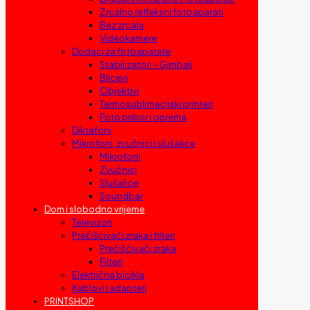
Zrcalno refleksni fotoaparati
Bez zrcala
Videokamere
Dodaci za fotoaparate
Stabilizatori – Gimbali
Blicevi
Objektivi
Termosublimacijski printeri
Foto pribor i oprema
Diktafoni
Mikrofoni, zvučnici i slušalice
Mikrofoni
Zvučnici
Slušalice
Soundbar
Dom i slobodno vrijeme
Televizori
Prečišćivači zraka i filteri
Prečišćivači zraka
Filteri
Električna bicikla
Kablovi i adapteri
PRINTSHOP