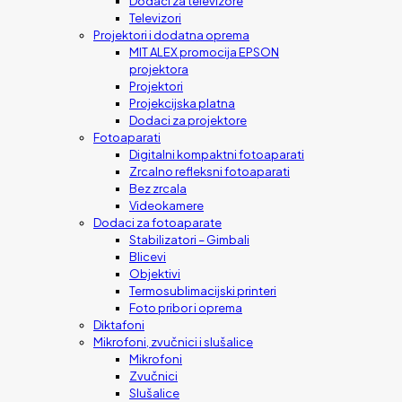
Dodaci za televizore
Televizori
Projektori i dodatna oprema
MIT ALEX promocija EPSON
projektora
Projektori
Projekcijska platna
Dodaci za projektore
Fotoaparati
Digitalni kompaktni fotoaparati
Zrcalno refleksni fotoaparati
Bez zrcala
Videokamere
Dodaci za fotoaparate
Stabilizatori – Gimbali
Blicevi
Objektivi
Termosublimacijski printeri
Foto pribor i oprema
Diktafoni
Mikrofoni, zvučnici i slušalice
Mikrofoni
Zvučnici
Slušalice