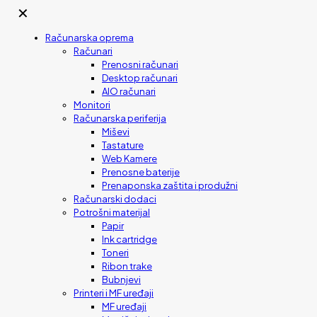
✕
Računarska oprema
Računari
Prenosni računari
Desktop računari
AIO računari
Monitori
Računarska periferija
Miševi
Tastature
Web Kamere
Prenosne baterije
Prenaponska zaštita i produžni
Računarski dodaci
Potrošni materijal
Papir
Ink cartridge
Toneri
Ribon trake
Bubnjevi
Printeri i MF uređaji
MF uređaji