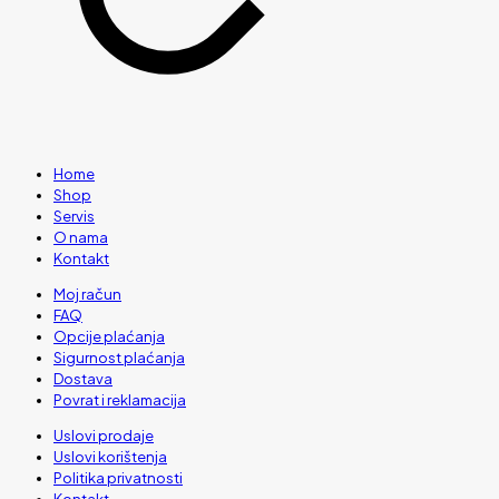
Home
Shop
Servis
O nama
Kontakt
Moj račun
FAQ
Opcije plaćanja
Sigurnost plaćanja
Dostava
Povrat i reklamacija
Uslovi prodaje
Uslovi korištenja
Politika privatnosti
Kontakt