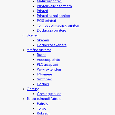
Matrični printeri
Printeri velikih formata
Printeri
Printeri za naljepnice
POS printeri
Termosublimacijski printeri
Dodaci za printere
Skeneri
Skeneri
Dodaci za skenere
Mrežna oprema
Ruteri
Access points
PLC adapteri
Wi-Fi extenderi
IP kamere
Switchevi
Dodaci
Gaming
Gaming stolice
Torbe, ruksaci i futrole
Futrole
Torbe
Ruksaci