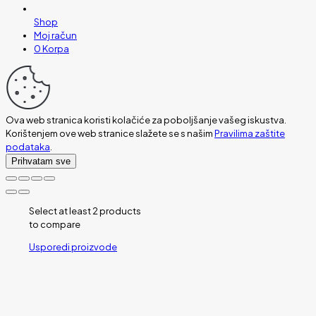
Shop
Moj račun
0
Korpa
Ova web stranica koristi kolačiće za poboljšanje vašeg iskustva.
Korištenjem ove web stranice slažete se s našim
Pravilima zaštite
podataka
.
Prihvatam sve
Select at least 2 products
to compare
Usporedi proizvode