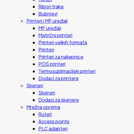
Ribon trake
Bubnjevi
Printeri i MF uređaji
MF uređaji
Matrični printeri
Printeri velikih formata
Printeri
Printeri za naljepnice
POS printeri
Termosublimacijski printeri
Dodaci za printere
Skeneri
Skeneri
Dodaci za skenere
Mrežna oprema
Ruteri
Access points
PLC adapteri