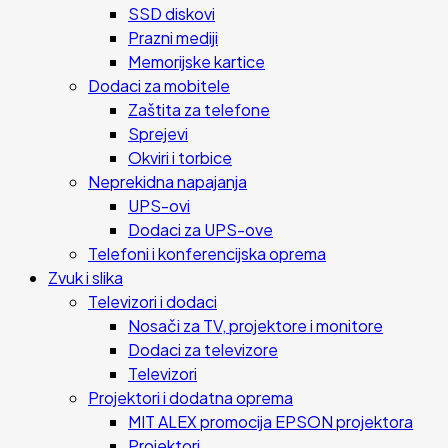
SSD diskovi
Prazni mediji
Memorijske kartice
Dodaci za mobitele
Zaštita za telefone
Sprejevi
Okviri i torbice
Neprekidna napajanja
UPS-ovi
Dodaci za UPS-ove
Telefoni i konferencijska oprema
Zvuk i slika
Televizori i dodaci
Nosači za TV, projektore i monitore
Dodaci za televizore
Televizori
Projektori i dodatna oprema
MIT ALEX promocija EPSON projektora
Projektori