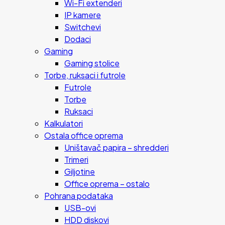
Wi-Fi extenderi
IP kamere
Switchevi
Dodaci
Gaming
Gaming stolice
Torbe, ruksaci i futrole
Futrole
Torbe
Ruksaci
Kalkulatori
Ostala office oprema
Uništavač papira – shredderi
Trimeri
Giljotine
Office oprema – ostalo
Pohrana podataka
USB-ovi
HDD diskovi