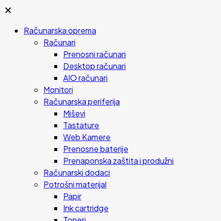
✕
Računarska oprema
Računari
Prenosni računari
Desktop računari
AIO računari
Monitori
Računarska periferija
Miševi
Tastature
Web Kamere
Prenosne baterije
Prenaponska zaštita i produžni
Računarski dodaci
Potrošni materijal
Papir
Ink cartridge
Toneri