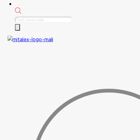
Products
search