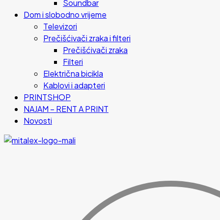
Soundbar
Dom i slobodno vrijeme
Televizori
Prečišćivači zraka i filteri
Prečišćivači zraka
Filteri
Električna bicikla
Kablovi i adapteri
PRINTSHOP
NAJAM – RENT A PRINT
Novosti