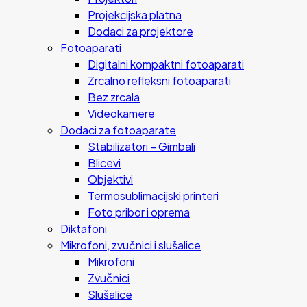
Projekcijska platna
Dodaci za projektore
Fotoaparati
Digitalni kompaktni fotoaparati
Zrcalno refleksni fotoaparati
Bez zrcala
Videokamere
Dodaci za fotoaparate
Stabilizatori – Gimbali
Blicevi
Objektivi
Termosublimacijski printeri
Foto pribor i oprema
Diktafoni
Mikrofoni, zvučnici i slušalice
Mikrofoni
Zvučnici
Slušalice