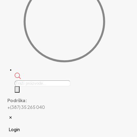
Products
search
Podrška:
+(387) 35 265 040
✕
Login