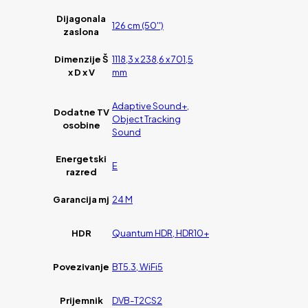
Dijagonala
126 cm (50'')
zaslona
Dimenzije Š
1118,3 x 238,6 x 701,5
x D x V
mm
Adaptive Sound+,
Dodatne TV
Object Tracking
osobine
Sound
Energetski
E
razred
Garancija mj
24 M
HDR
Quantum HDR, HDR10+
Povezivanje
BT5.3, WiFi5
Prijemnik
DVB-T2CS2