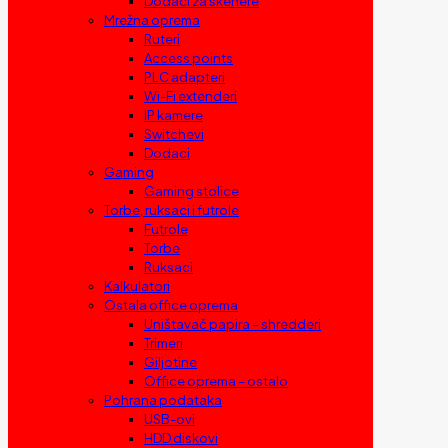
Dodaci za skenere
Mrežna oprema
Ruteri
Access points
PLC adapteri
Wi-Fi extenderi
IP kamere
Switchevi
Dodaci
Gaming
Gaming stolice
Torbe, ruksaci i futrole
Futrole
Torbe
Ruksaci
Kalkulatori
Ostala office oprema
Uništavač papira – shredderi
Trimeri
Giljotine
Office oprema – ostalo
Pohrana podataka
USB-ovi
HDD diskovi