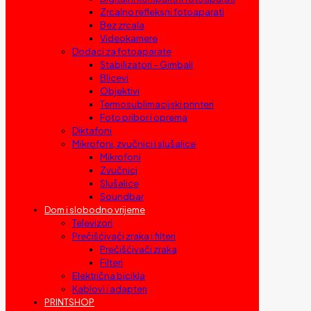
Zrcalno refleksni fotoaparati
Bez zrcala
Videokamere
Dodaci za fotoaparate
Stabilizatori – Gimbali
Blicevi
Objektivi
Termosublimacijski printeri
Foto pribor i oprema
Diktafoni
Mikrofoni, zvučnici i slušalice
Mikrofoni
Zvučnici
Slušalice
Soundbar
Dom i slobodno vrijeme
Televizori
Prečišćivači zraka i filteri
Prečišćivači zraka
Filteri
Električna bicikla
Kablovi i adapteri
PRINTSHOP