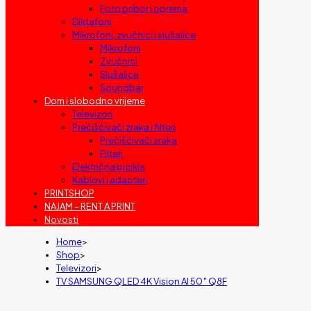
Foto pribor i oprema
Diktafoni
Mikrofoni, zvučnici i slušalice
Mikrofoni
Zvučnici
Slušalice
Soundbar
Dom i slobodno vrijeme
Televizori
Prečišćivači zraka i filteri
Prečišćivači zraka
Filteri
Električna bicikla
Kablovi i adapteri
PRINTSHOP
NAJAM – RENT A PRINT
Novosti
Home
>
Shop
>
Televizori
>
TV SAMSUNG QLED 4K Vision AI 50″ Q8F