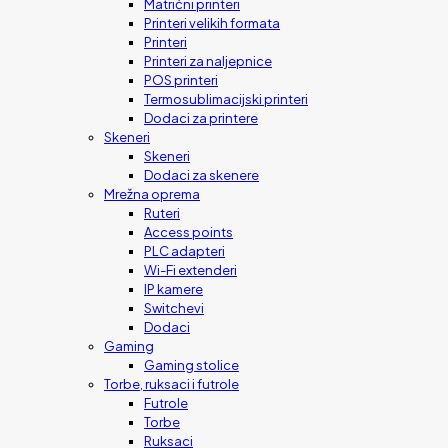
Matrični printeri
Printeri velikih formata
Printeri
Printeri za naljepnice
POS printeri
Termosublimacijski printeri
Dodaci za printere
Skeneri
Skeneri
Dodaci za skenere
Mrežna oprema
Ruteri
Access points
PLC adapteri
Wi-Fi extenderi
IP kamere
Switchevi
Dodaci
Gaming
Gaming stolice
Torbe, ruksaci i futrole
Futrole
Torbe
Ruksaci