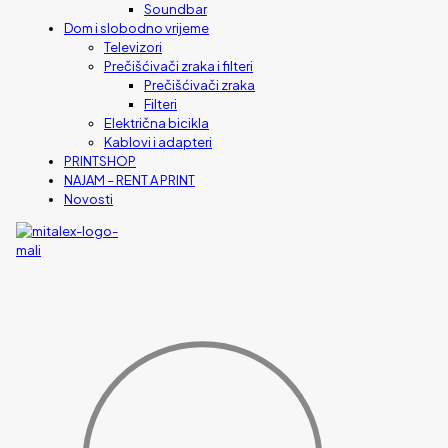
Soundbar
Dom i slobodno vrijeme
Televizori
Prečišćivači zraka i filteri
Prečišćivači zraka
Filteri
Električna bicikla
Kablovi i adapteri
PRINTSHOP
NAJAM – RENT A PRINT
Novosti