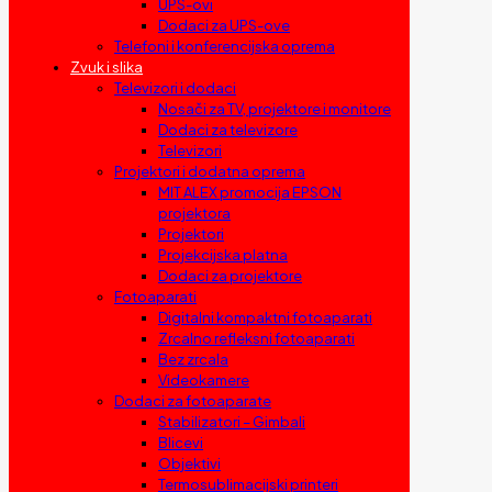
UPS-ovi
Dodaci za UPS-ove
Telefoni i konferencijska oprema
Zvuk i slika
Televizori i dodaci
Nosači za TV, projektore i monitore
Dodaci za televizore
Televizori
Projektori i dodatna oprema
MIT ALEX promocija EPSON
projektora
Projektori
Projekcijska platna
Dodaci za projektore
Fotoaparati
Digitalni kompaktni fotoaparati
Zrcalno refleksni fotoaparati
Bez zrcala
Videokamere
Dodaci za fotoaparate
Stabilizatori – Gimbali
Blicevi
Objektivi
Termosublimacijski printeri