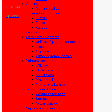
Gaming
0,00 KM
Gaming stolice
Torbe, ruksaci i futrole
Uporedi
Futrole
Torbe
Ruksaci
Kalkulatori
Ostala office oprema
Uništavač papira – shredderi
Trimeri
Giljotine
Office oprema – ostalo
Pohrana podataka
USB-ovi
HDD diskovi
SSD diskovi
Prazni mediji
Memorijske kartice
Dodaci za mobitele
Zaštita za telefone
Sprejevi
Okviri i torbice
Neprekidna napajanja