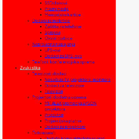
SSD diskovi
Prazni mediji
Memorijske kartice
Dodaci za mobitele
Zaštita za telefone
Sprejevi
Okviri i torbice
Neprekidna napajanja
UPS-ovi
Dodaci za UPS-ove
Telefoni i konferencijska oprema
Zvuk i slika
Televizori i dodaci
Nosači za TV, projektore i monitore
Dodaci za televizore
Televizori
Projektori i dodatna oprema
MIT ALEX promocija EPSON
projektora
Projektori
Projekcijska platna
Dodaci za projektore
Fotoaparati
Digitalni kompaktni fotoaparati