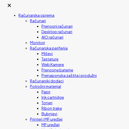
✕
Računarska oprema
Računari
Prenosni računari
Desktop računari
AIO računari
Monitori
Računarska periferija
Miševi
Tastature
Web Kamere
Prenosne baterije
Prenaponska zaštita i produžni
Računarski dodaci
Potrošni materijal
Papir
Ink cartridge
Toneri
Ribon trake
Bubnjevi
Printeri i MF uređaji
MF uređaji