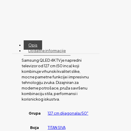
Opis
Dodatne informacije
Samsung QLED 4K TV je napredni
televizor od 127 cm (50 inca) koji
kombinuje vrhunski kvalitet slike,
mocne pametne funkcije i impresivnu
tehnologiju zvuka. Dizajniran za
moderne potrošace, pruža savršenu
kombinaciju stila, performansi i
korisnickog iskustva.
Grupa
127 cm dijagonala/50"
Boja
TITAN SIVA