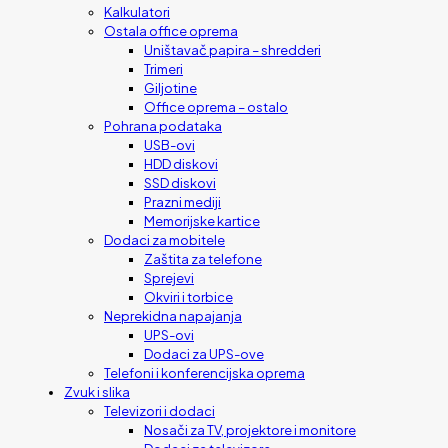
Kalkulatori
Ostala office oprema
Uništavač papira – shredderi
Trimeri
Giljotine
Office oprema – ostalo
Pohrana podataka
USB-ovi
HDD diskovi
SSD diskovi
Prazni mediji
Memorijske kartice
Dodaci za mobitele
Zaštita za telefone
Sprejevi
Okviri i torbice
Neprekidna napajanja
UPS-ovi
Dodaci za UPS-ove
Telefoni i konferencijska oprema
Zvuk i slika
Televizori i dodaci
Nosači za TV, projektore i monitore