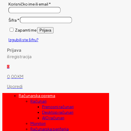
Korisničko ime ili email
*
Šifra
*
Zapamti me
Prijava
Izgubili ste šifru?
Prijava
ili registracija
0
0,00 KM
Uporedi
Računarska oprema
Računari
Prenosni računari
Desktop računari
AIO računari
Monitori
Računarska periferija