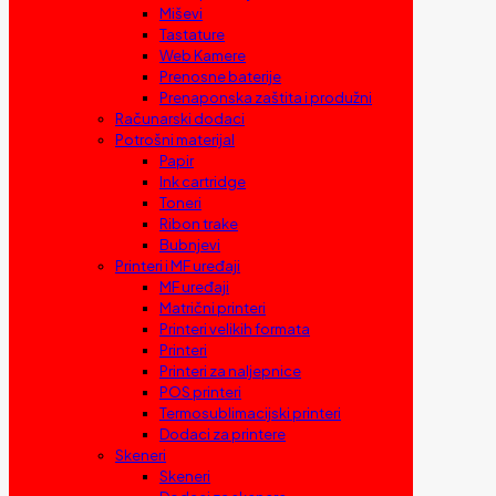
Miševi
Tastature
Web Kamere
Prenosne baterije
Prenaponska zaštita i produžni
Računarski dodaci
Potrošni materijal
Papir
Ink cartridge
Toneri
Ribon trake
Bubnjevi
Printeri i MF uređaji
MF uređaji
Matrični printeri
Printeri velikih formata
Printeri
Printeri za naljepnice
POS printeri
Termosublimacijski printeri
Dodaci za printere
Skeneri
Skeneri