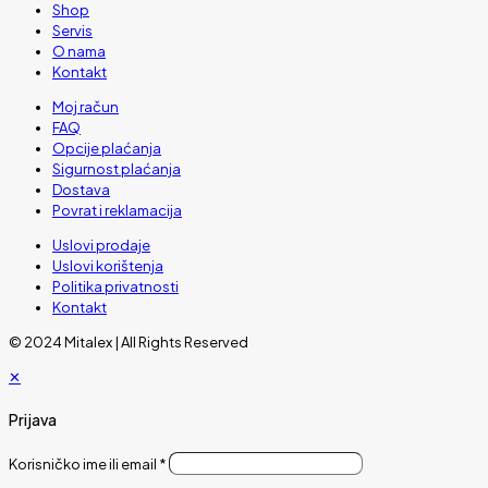
Shop
Servis
O nama
Kontakt
Moj račun
FAQ
Opcije plaćanja
Sigurnost plaćanja
Dostava
Povrat i reklamacija
Uslovi prodaje
Uslovi korištenja
Politika privatnosti
Kontakt
© 2024 Mitalex | All Rights Reserved
✕
Prijava
Korisničko ime ili email
*