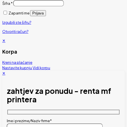
Šifra
*
Zapamti me
Prijava
Izgubili ste šifru?
Otvoriti račun?
✕
Korpa
Kreni na plaćanje
Nastavite kupnju
Vidi korpu
✕
zahtjev za ponudu - renta mf
printera
Ime i prezime/Naziv firme*