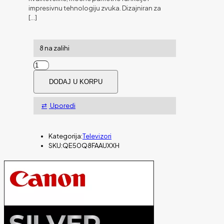
impresivnu tehnologiju zvuka. Dizajniran za
[…]
8 na zalihi
TV
SAMSUNG
DODAJ U KORPU
QLED
4K
Vision
Uporedi
AI
50"
Q8F
Kategorija:
Televizori
količina
SKU:
QE50Q8FAAUXXH