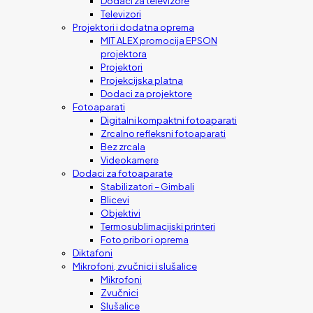
Dodaci za televizore
Televizori
Projektori i dodatna oprema
MIT ALEX promocija EPSON
projektora
Projektori
Projekcijska platna
Dodaci za projektore
Fotoaparati
Digitalni kompaktni fotoaparati
Zrcalno refleksni fotoaparati
Bez zrcala
Videokamere
Dodaci za fotoaparate
Stabilizatori – Gimbali
Blicevi
Objektivi
Termosublimacijski printeri
Foto pribor i oprema
Diktafoni
Mikrofoni, zvučnici i slušalice
Mikrofoni
Zvučnici
Slušalice