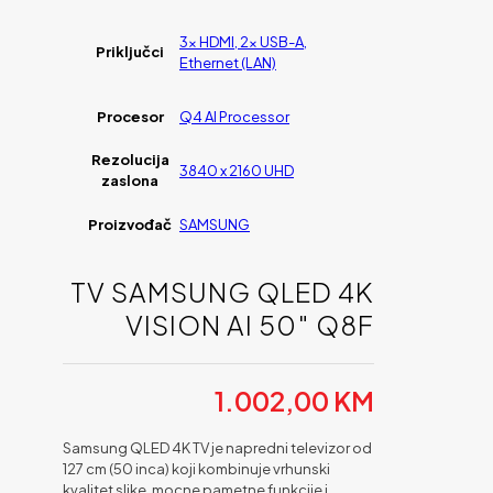
3x HDMI, 2x USB-A,
Priključci
Ethernet (LAN)
Procesor
Q4 AI Processor
Rezolucija
3840 x 2160 UHD
zaslona
Proizvođač
SAMSUNG
TV SAMSUNG QLED 4K
VISION AI 50″ Q8F
1.002,00
KM
Samsung QLED 4K TV je napredni televizor od
127 cm (50 inca) koji kombinuje vrhunski
kvalitet slike, mocne pametne funkcije i