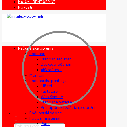
NAJAM – RENT A PRINT
Novosti
Računarska oprema
Računari
Prenosni računari
Desktop računari
AIO računari
Monitori
Računarska periferija
Miševi
Tastature
Web Kamere
Prenosne baterije
Prenaponska zaštita i produžni
Računarski dodaci
Potrošni materijal
Papir
Products