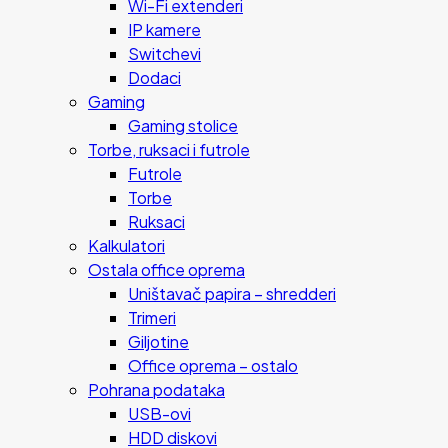
Wi-Fi extenderi
IP kamere
Switchevi
Dodaci
Gaming
Gaming stolice
Torbe, ruksaci i futrole
Futrole
Torbe
Ruksaci
Kalkulatori
Ostala office oprema
Uništavač papira – shredderi
Trimeri
Giljotine
Office oprema – ostalo
Pohrana podataka
USB-ovi
HDD diskovi