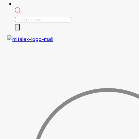
Products
search