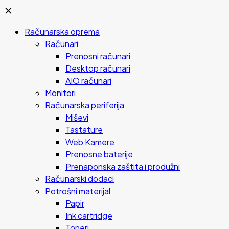
✕
Računarska oprema
Računari
Prenosni računari
Desktop računari
AIO računari
Monitori
Računarska periferija
Miševi
Tastature
Web Kamere
Prenosne baterije
Prenaponska zaštita i produžni
Računarski dodaci
Potrošni materijal
Papir
Ink cartridge
Toneri