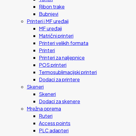
Ribon trake
Bubnjevi
Printeri i MF uređaji
MF uređaji
Matrični printeri
Printeri velikih formata
Printeri
Printeri za naljepnice
POS printeri
Termosublimacijski printeri
Dodaci za printere
Skeneri
Skeneri
Dodaci za skenere
Mrežna oprema
Ruteri
Access points
PLC adapteri