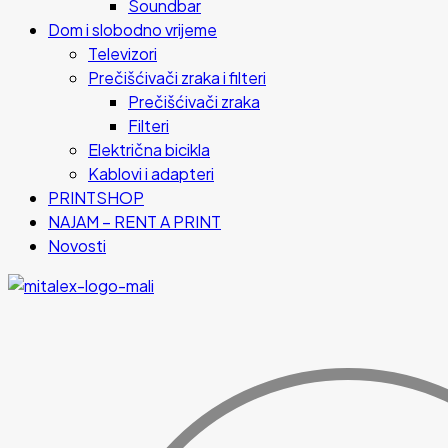
Soundbar
Dom i slobodno vrijeme
Televizori
Prečišćivači zraka i filteri
Prečišćivači zraka
Filteri
Električna bicikla
Kablovi i adapteri
PRINTSHOP
NAJAM – RENT A PRINT
Novosti