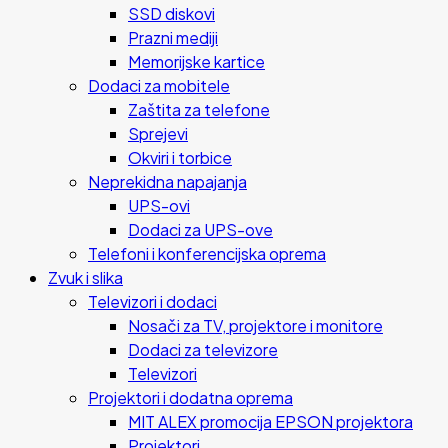
SSD diskovi
Prazni mediji
Memorijske kartice
Dodaci za mobitele
Zaštita za telefone
Sprejevi
Okviri i torbice
Neprekidna napajanja
UPS-ovi
Dodaci za UPS-ove
Telefoni i konferencijska oprema
Zvuk i slika
Televizori i dodaci
Nosači za TV, projektore i monitore
Dodaci za televizore
Televizori
Projektori i dodatna oprema
MIT ALEX promocija EPSON projektora
Projektori