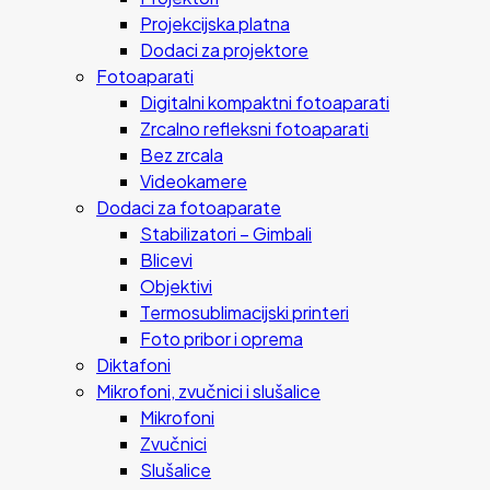
Projekcijska platna
Dodaci za projektore
Fotoaparati
Digitalni kompaktni fotoaparati
Zrcalno refleksni fotoaparati
Bez zrcala
Videokamere
Dodaci za fotoaparate
Stabilizatori – Gimbali
Blicevi
Objektivi
Termosublimacijski printeri
Foto pribor i oprema
Diktafoni
Mikrofoni, zvučnici i slušalice
Mikrofoni
Zvučnici
Slušalice