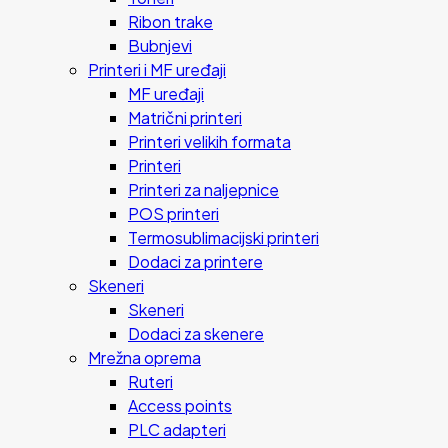
Ribon trake
Bubnjevi
Printeri i MF uređaji
MF uređaji
Matrični printeri
Printeri velikih formata
Printeri
Printeri za naljepnice
POS printeri
Termosublimacijski printeri
Dodaci za printere
Skeneri
Skeneri
Dodaci za skenere
Mrežna oprema
Ruteri
Access points
PLC adapteri