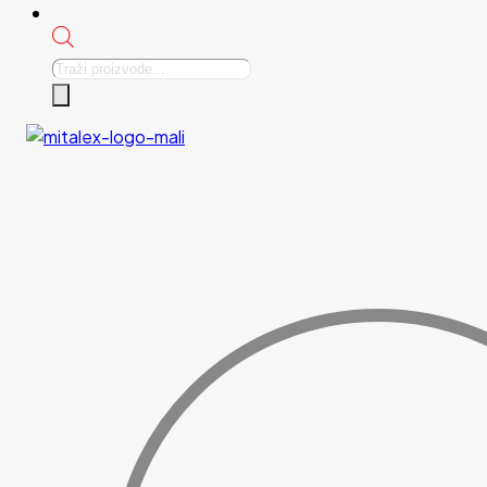
Products
search