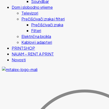
Soundbar
Dom i slobodno vrijeme
Televizori
Prečišćivači zraka i filteri
Prečišćivači zraka
Filteri
Električna bicikla
Kablovi i adapteri
PRINTSHOP
NAJAM – RENT A PRINT
Novosti