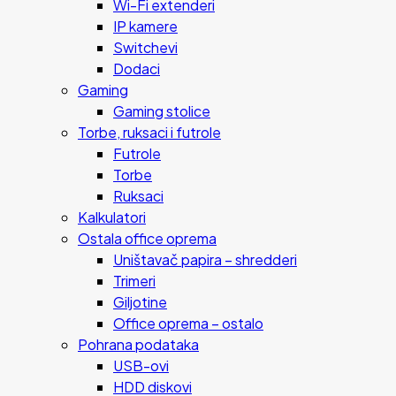
Wi-Fi extenderi
IP kamere
Switchevi
Dodaci
Gaming
Gaming stolice
Torbe, ruksaci i futrole
Futrole
Torbe
Ruksaci
Kalkulatori
Ostala office oprema
Uništavač papira – shredderi
Trimeri
Giljotine
Office oprema – ostalo
Pohrana podataka
USB-ovi
HDD diskovi