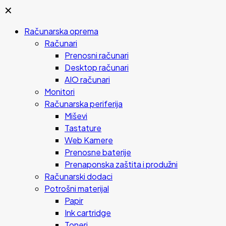
✕
Računarska oprema
Računari
Prenosni računari
Desktop računari
AIO računari
Monitori
Računarska periferija
Miševi
Tastature
Web Kamere
Prenosne baterije
Prenaponska zaštita i produžni
Računarski dodaci
Potrošni materijal
Papir
Ink cartridge
Toneri