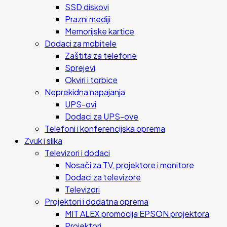
SSD diskovi
Prazni mediji
Memorijske kartice
Dodaci za mobitele
Zaštita za telefone
Sprejevi
Okviri i torbice
Neprekidna napajanja
UPS-ovi
Dodaci za UPS-ove
Telefoni i konferencijska oprema
Zvuk i slika
Televizori i dodaci
Nosači za TV, projektore i monitore
Dodaci za televizore
Televizori
Projektori i dodatna oprema
MIT ALEX promocija EPSON projektora
Projektori