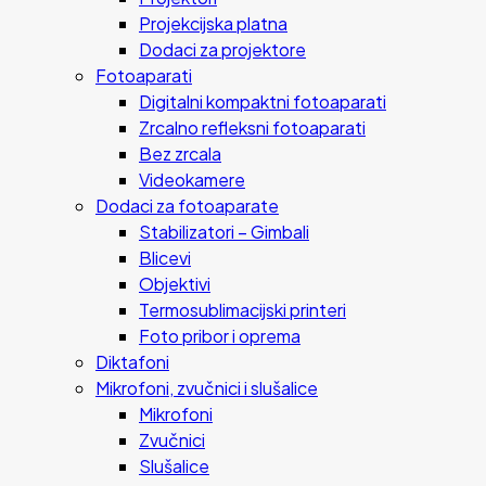
Projekcijska platna
Dodaci za projektore
Fotoaparati
Digitalni kompaktni fotoaparati
Zrcalno refleksni fotoaparati
Bez zrcala
Videokamere
Dodaci za fotoaparate
Stabilizatori – Gimbali
Blicevi
Objektivi
Termosublimacijski printeri
Foto pribor i oprema
Diktafoni
Mikrofoni, zvučnici i slušalice
Mikrofoni
Zvučnici
Slušalice