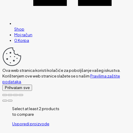
Shop
Moj račun
0
Korpa
Ova web stranica koristi kolačiće za poboljšanje vašeg iskustva.
Korištenjem ove web stranice slažete se s našim
Pravilima zaštite
podataka
.
Prihvatam sve
Select at least 2 products
to compare
Usporedi proizvode