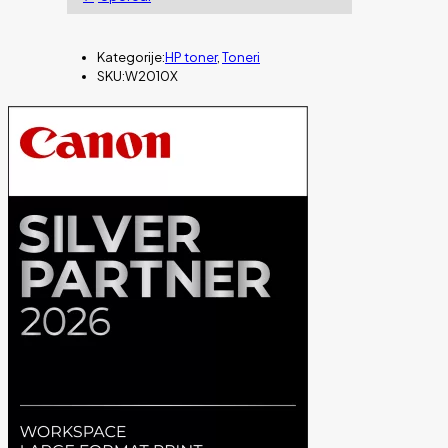
Kategorije:
HP toner
,
Toneri
SKU:
W2010X