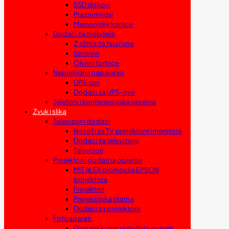
SSD diskovi
Prazni mediji
Memorijske kartice
Dodaci za mobitele
Zaštita za telefone
Sprejevi
Okviri i torbice
Neprekidna napajanja
UPS-ovi
Dodaci za UPS-ove
Telefoni i konferencijska oprema
Zvuk i slika
Televizori i dodaci
Nosači za TV, projektore i monitore
Dodaci za televizore
Televizori
Projektori i dodatna oprema
MIT ALEX promocija EPSON
projektora
Projektori
Projekcijska platna
Dodaci za projektore
Fotoaparati
Digitalni kompaktni fotoaparati