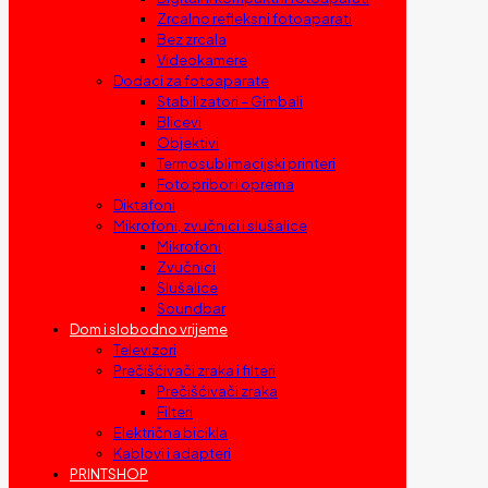
Zrcalno refleksni fotoaparati
Bez zrcala
Videokamere
Dodaci za fotoaparate
Stabilizatori – Gimbali
Blicevi
Objektivi
Termosublimacijski printeri
Foto pribor i oprema
Diktafoni
Mikrofoni, zvučnici i slušalice
Mikrofoni
Zvučnici
Slušalice
Soundbar
Dom i slobodno vrijeme
Televizori
Prečišćivači zraka i filteri
Prečišćivači zraka
Filteri
Električna bicikla
Kablovi i adapteri
PRINTSHOP