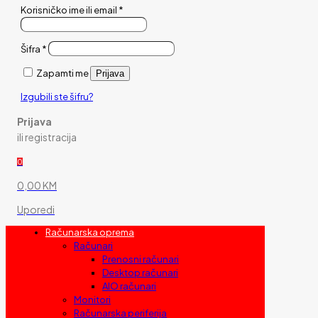
Korisničko ime ili email
*
Šifra
*
Zapamti me
Prijava
Izgubili ste šifru?
Prijava
ili registracija
0
0,00 KM
Uporedi
Računarska oprema
Računari
Prenosni računari
Desktop računari
AIO računari
Monitori
Računarska periferija