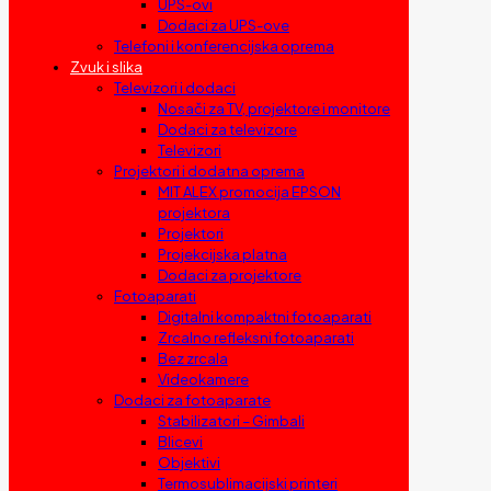
UPS-ovi
Dodaci za UPS-ove
Telefoni i konferencijska oprema
Zvuk i slika
Televizori i dodaci
Nosači za TV, projektore i monitore
Dodaci za televizore
Televizori
Projektori i dodatna oprema
MIT ALEX promocija EPSON
projektora
Projektori
Projekcijska platna
Dodaci za projektore
Fotoaparati
Digitalni kompaktni fotoaparati
Zrcalno refleksni fotoaparati
Bez zrcala
Videokamere
Dodaci za fotoaparate
Stabilizatori – Gimbali
Blicevi
Objektivi
Termosublimacijski printeri