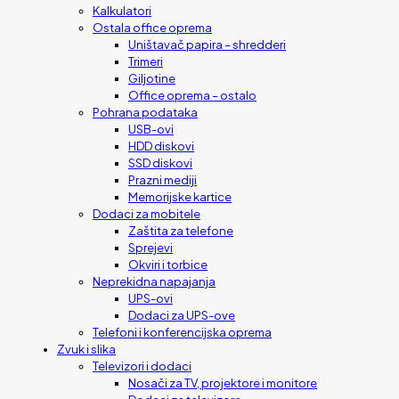
Kalkulatori
Ostala office oprema
Uništavač papira – shredderi
Trimeri
Giljotine
Office oprema – ostalo
Pohrana podataka
USB-ovi
HDD diskovi
SSD diskovi
Prazni mediji
Memorijske kartice
Dodaci za mobitele
Zaštita za telefone
Sprejevi
Okviri i torbice
Neprekidna napajanja
UPS-ovi
Dodaci za UPS-ove
Telefoni i konferencijska oprema
Zvuk i slika
Televizori i dodaci
Nosači za TV, projektore i monitore