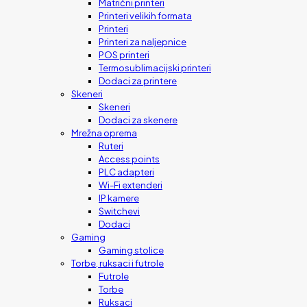
Matrični printeri
Printeri velikih formata
Printeri
Printeri za naljepnice
POS printeri
Termosublimacijski printeri
Dodaci za printere
Skeneri
Skeneri
Dodaci za skenere
Mrežna oprema
Ruteri
Access points
PLC adapteri
Wi-Fi extenderi
IP kamere
Switchevi
Dodaci
Gaming
Gaming stolice
Torbe, ruksaci i futrole
Futrole
Torbe
Ruksaci