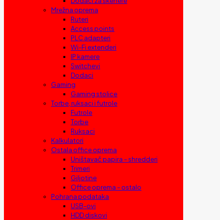
Dodaci za skenere
Mrežna oprema
Ruteri
Access points
PLC adapteri
Wi-Fi extenderi
IP kamere
Switchevi
Dodaci
Gaming
Gaming stolice
Torbe, ruksaci i futrole
Futrole
Torbe
Ruksaci
Kalkulatori
Ostala office oprema
Uništavač papira – shredderi
Trimeri
Giljotine
Office oprema – ostalo
Pohrana podataka
USB-ovi
HDD diskovi