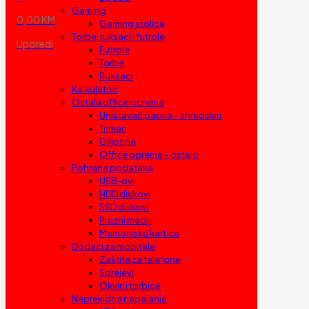
Gaming
0,00 KM
Gaming stolice
Torbe, ruksaci i futrole
Uporedi
Futrole
Torbe
Ruksaci
Kalkulatori
Ostala office oprema
Uništavač papira – shredderi
Trimeri
Giljotine
Office oprema – ostalo
Pohrana podataka
USB-ovi
HDD diskovi
SSD diskovi
Prazni mediji
Memorijske kartice
Dodaci za mobitele
Zaštita za telefone
Sprejevi
Okviri i torbice
Neprekidna napajanja