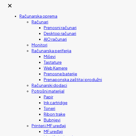
✕
Računarska oprema
Računari
Prenosni računari
Desktop računari
AIO računari
Monitori
Računarska periferija
Miševi
Tastature
Web Kamere
Prenosne baterije
Prenaponska zaštita i produžni
Računarski dodaci
Potrošni materijal
Papir
Ink cartridge
Toneri
Ribon trake
Bubnjevi
Printeri i MF uređaji
MF uređaji