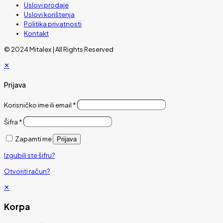
Uslovi prodaje
Uslovi korištenja
Politika privatnosti
Kontakt
© 2024 Mitalex | All Rights Reserved
✕
Prijava
Korisničko ime ili email
*
Šifra
*
Zapamti me
Prijava
Izgubili ste šifru?
Otvoriti račun?
✕
Korpa