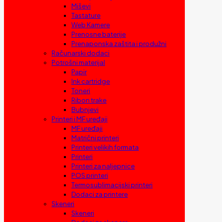
Miševi
Tastature
Web Kamere
Prenosne baterije
Prenaponska zaštita i produžni
Računarski dodaci
Potrošni materijal
Papir
Ink cartridge
Toneri
Ribon trake
Bubnjevi
Printeri i MF uređaji
MF uređaji
Matrični printeri
Printeri velikih formata
Printeri
Printeri za naljepnice
POS printeri
Termosublimacijski printeri
Dodaci za printere
Skeneri
Skeneri