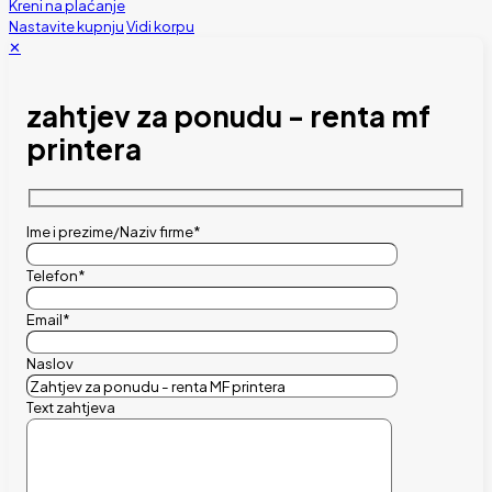
Kreni na plaćanje
Nastavite kupnju
Vidi korpu
✕
zahtjev za ponudu - renta mf
printera
Ime i prezime/Naziv firme*
Telefon*
Email*
Naslov
Text zahtjeva