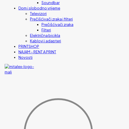
Soundbar
Dom i slobodno vrijeme
Televizori
Prečišćivači zraka i filteri
Prečišćivači zraka
Filteri
Električna bicikla
Kablovi i adapteri
PRINTSHOP
NAJAM – RENT A PRINT
Novosti