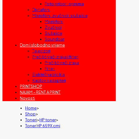
Foto pribor i oprema
Diktafoni
Mikrofoni, zvučnici i slušalice
Mikrofoni
Zvučnici
Slušalice
Soundbar
Dom i slobodno vrijeme
Televizori
Prečišćivači zraka i filteri
Prečišćivači zraka
Filteri
Električna bicikla
Kablovi i adapteri
PRINTSHOP
NAJAM – RENT A PRINT
Novosti
Home
>
Shop
>
Toneri
>
HP toner
>
Toner HP 659X crni