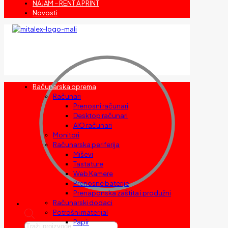
NAJAM – RENT A PRINT
Novosti
Računarska oprema
Računari
Prenosni računari
Desktop računari
AIO računari
Monitori
Računarska periferija
Miševi
Tastature
Web Kamere
Prenosne baterije
Prenaponska zaštita i produžni
Računarski dodaci
Potrošni materijal
Papir
Products