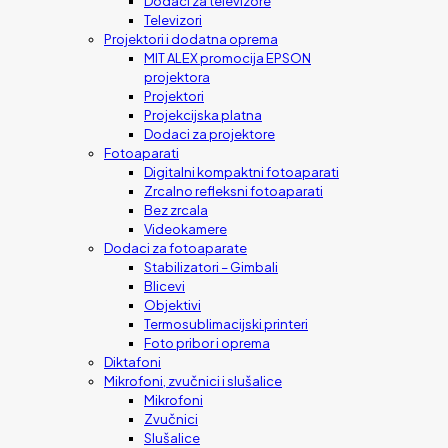
Dodaci za televizore
Televizori
Projektori i dodatna oprema
MIT ALEX promocija EPSON
projektora
Projektori
Projekcijska platna
Dodaci za projektore
Fotoaparati
Digitalni kompaktni fotoaparati
Zrcalno refleksni fotoaparati
Bez zrcala
Videokamere
Dodaci za fotoaparate
Stabilizatori – Gimbali
Blicevi
Objektivi
Termosublimacijski printeri
Foto pribor i oprema
Diktafoni
Mikrofoni, zvučnici i slušalice
Mikrofoni
Zvučnici
Slušalice