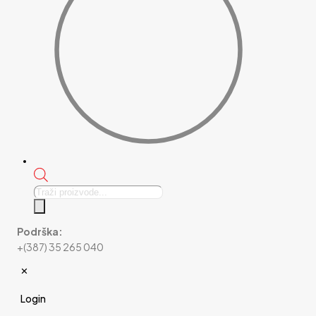
Products
search
Podrška:
+(387) 35 265 040
✕
Login