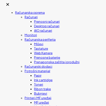
✕
Računarska oprema
Računari
Prenosni računari
Desktop računari
AIO računari
Monitori
Računarska periferija
Miševi
Tastature
Web Kamere
Prenosne baterije
Prenaponska zaštita i produžni
Računarski dodaci
Potrošni materijal
Papir
Ink cartridge
Toneri
Ribon trake
Bubnjevi
Printeri i MF uređaji
MF uređaji