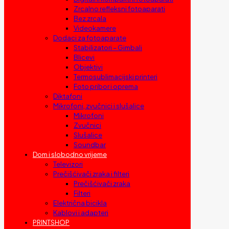
Zrcalno refleksni fotoaparati
Bez zrcala
Videokamere
Dodaci za fotoaparate
Stabilizatori – Gimbali
Blicevi
Objektivi
Termosublimacijski printeri
Foto pribor i oprema
Diktafoni
Mikrofoni, zvučnici i slušalice
Mikrofoni
Zvučnici
Slušalice
Soundbar
Dom i slobodno vrijeme
Televizori
Prečišćivači zraka i filteri
Prečišćivači zraka
Filteri
Električna bicikla
Kablovi i adapteri
PRINTSHOP