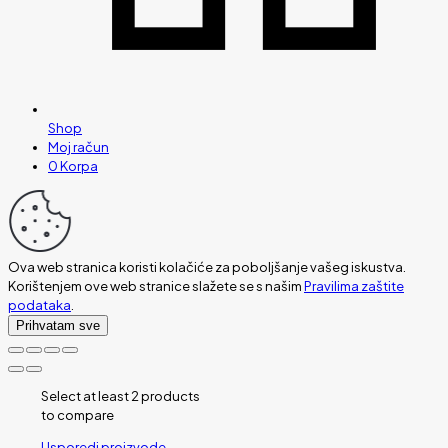
Shop
Moj račun
0
Korpa
Ova web stranica koristi kolačiće za poboljšanje vašeg iskustva.
Korištenjem ove web stranice slažete se s našim
Pravilima zaštite
podataka
.
Prihvatam sve
Select at least 2 products
to compare
Usporedi proizvode