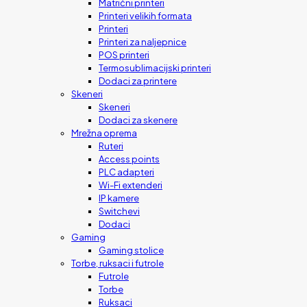
Matrični printeri
Printeri velikih formata
Printeri
Printeri za naljepnice
POS printeri
Termosublimacijski printeri
Dodaci za printere
Skeneri
Skeneri
Dodaci za skenere
Mrežna oprema
Ruteri
Access points
PLC adapteri
Wi-Fi extenderi
IP kamere
Switchevi
Dodaci
Gaming
Gaming stolice
Torbe, ruksaci i futrole
Futrole
Torbe
Ruksaci