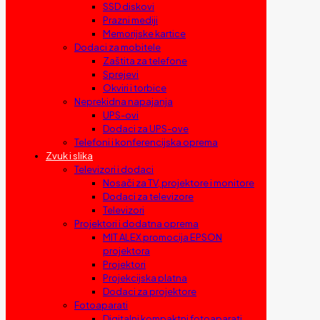
SSD diskovi
Prazni mediji
Memorijske kartice
Dodaci za mobitele
Zaštita za telefone
Sprejevi
Okviri i torbice
Neprekidna napajanja
UPS-ovi
Dodaci za UPS-ove
Telefoni i konferencijska oprema
Zvuk i slika
Televizori i dodaci
Nosači za TV, projektore i monitore
Dodaci za televizore
Televizori
Projektori i dodatna oprema
MIT ALEX promocija EPSON
projektora
Projektori
Projekcijska platna
Dodaci za projektore
Fotoaparati
Digitalni kompaktni fotoaparati