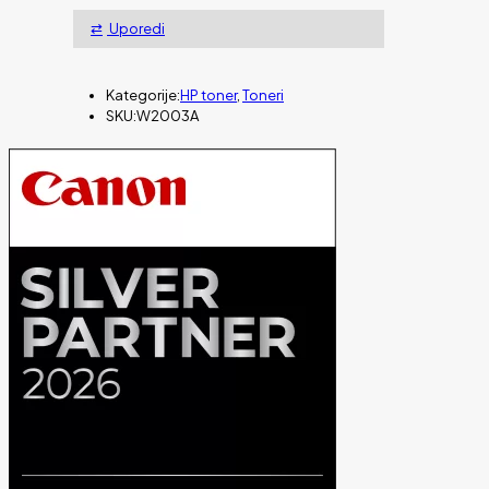
Uporedi
Kategorije:
HP toner
,
Toneri
SKU:
W2003A