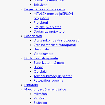
Dodaci za televizore
Televizori
Projektori i dodatna oprema
MIT ALEX promocija EPSON
projektora
Projektori
Projekcijska platna
Dodaci za projektore
Fotoaparati
Digitalni kompaktni fotoaparati
Zrcalno refleksni fotoaparati
Bez zrcala
Videokamere
Dodaci za fotoaparate
Stabilizatori – Gimbali
Blicevi
Objektivi
Termosublimacijski printeri
Foto pribor i oprema
Diktafoni
Mikrofoni, zvučnici i slušalice
Mikrofoni
Zvučnici
Slušalice