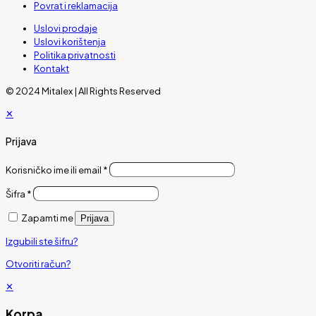
Povrat i reklamacija
Uslovi prodaje
Uslovi korištenja
Politika privatnosti
Kontakt
© 2024 Mitalex | All Rights Reserved
✕
Prijava
Korisničko ime ili email
*
Šifra
*
Zapamti me
Prijava
Izgubili ste šifru?
Otvoriti račun?
✕
Korpa