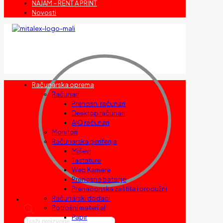
NAJAM – RENT A PRINT
Novosti
Računarska oprema
Računari
Prenosni računari
Desktop računari
AIO računari
Monitori
Računarska periferija
Miševi
Tastature
Web Kamere
Prenosne baterije
Prenaponska zaštita i produžni
Računarski dodaci
Potrošni materijal
Papir
Products