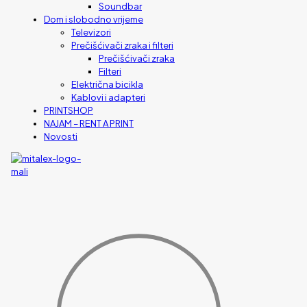
Soundbar
Dom i slobodno vrijeme
Televizori
Prečišćivači zraka i filteri
Prečišćivači zraka
Filteri
Električna bicikla
Kablovi i adapteri
PRINTSHOP
NAJAM – RENT A PRINT
Novosti