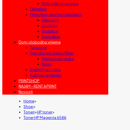
Foto pribor i oprema
Diktafoni
Mikrofoni, zvučnici i slušalice
Mikrofoni
Zvučnici
Slušalice
Soundbar
Dom i slobodno vrijeme
Televizori
Prečišćivači zraka i filteri
Prečišćivači zraka
Filteri
Električna bicikla
Kablovi i adapteri
PRINTSHOP
NAJAM – RENT A PRINT
Novosti
Home
>
Shop
>
Toneri
>
HP toner
>
Toner HP Magenta 658A