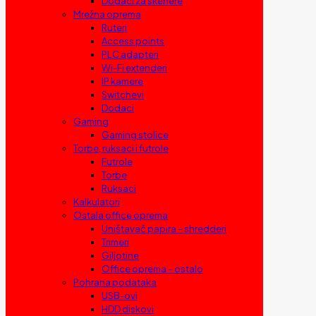
Dodaci za skenere
Mrežna oprema
Ruteri
Access points
PLC adapteri
Wi-Fi extenderi
IP kamere
Switchevi
Dodaci
Gaming
Gaming stolice
Torbe, ruksaci i futrole
Futrole
Torbe
Ruksaci
Kalkulatori
Ostala office oprema
Uništavač papira – shredderi
Trimeri
Giljotine
Office oprema – ostalo
Pohrana podataka
USB-ovi
HDD diskovi