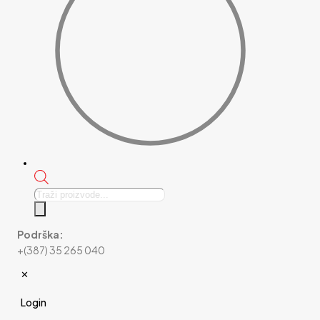
Products
search
Podrška:
+(387) 35 265 040
✕
Login