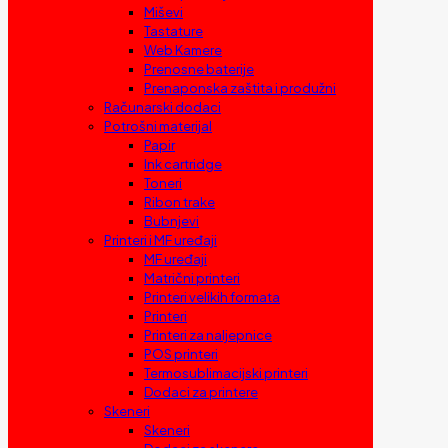
Miševi
Tastature
Web Kamere
Prenosne baterije
Prenaponska zaštita i produžni
Računarski dodaci
Potrošni materijal
Papir
Ink cartridge
Toneri
Ribon trake
Bubnjevi
Printeri i MF uređaji
MF uređaji
Matrični printeri
Printeri velikih formata
Printeri
Printeri za naljepnice
POS printeri
Termosublimacijski printeri
Dodaci za printere
Skeneri
Skeneri