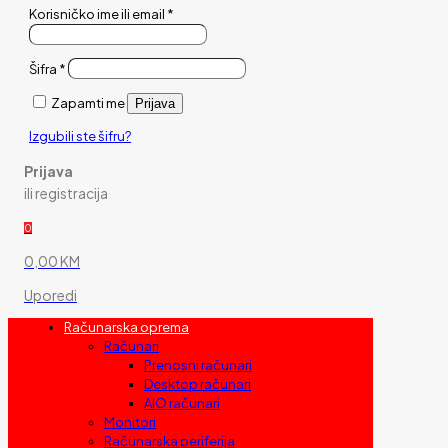
Korisničko ime ili email
*
Šifra
*
Zapamti me
Prijava
Izgubili ste šifru?
Prijava
ili registracija
0
0,00 KM
Uporedi
Računarska oprema
Računari
Prenosni računari
Desktop računari
AIO računari
Monitori
Računarska periferija