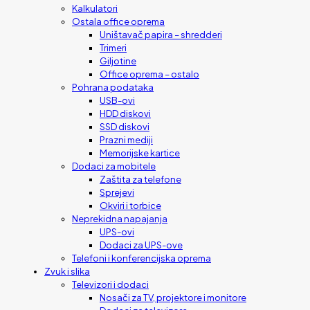
Kalkulatori
Ostala office oprema
Uništavač papira – shredderi
Trimeri
Giljotine
Office oprema – ostalo
Pohrana podataka
USB-ovi
HDD diskovi
SSD diskovi
Prazni mediji
Memorijske kartice
Dodaci za mobitele
Zaštita za telefone
Sprejevi
Okviri i torbice
Neprekidna napajanja
UPS-ovi
Dodaci za UPS-ove
Telefoni i konferencijska oprema
Zvuk i slika
Televizori i dodaci
Nosači za TV, projektore i monitore