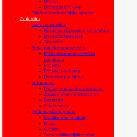
UPS-ovi
Dodaci za UPS-ove
Telefoni i konferencijska oprema
Zvuk i slika
Televizori i dodaci
Nosači za TV, projektore i monitore
Dodaci za televizore
Televizori
Projektori i dodatna oprema
MIT ALEX promocija EPSON
projektora
Projektori
Projekcijska platna
Dodaci za projektore
Fotoaparati
Digitalni kompaktni fotoaparati
Zrcalno refleksni fotoaparati
Bez zrcala
Videokamere
Dodaci za fotoaparate
Stabilizatori – Gimbali
Blicevi
Objektivi
Termosublimacijski printeri