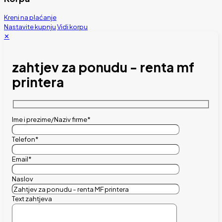
Kreni na plaćanje
Nastavite kupnju
Vidi korpu
✕
zahtjev za ponudu - renta mf
printera
Ime i prezime/Naziv firme*
Telefon*
Email*
Naslov
Text zahtjeva