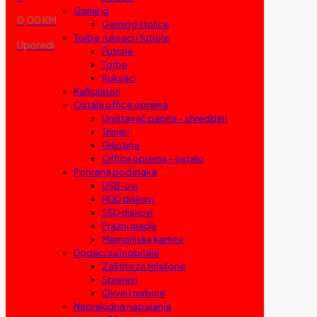
Gaming
0,00 KM
Gaming stolice
Torbe, ruksaci i futrole
Uporedi
Futrole
Torbe
Ruksaci
Kalkulatori
Ostala office oprema
Uništavač papira – shredderi
Trimeri
Giljotine
Office oprema – ostalo
Pohrana podataka
USB-ovi
HDD diskovi
SSD diskovi
Prazni mediji
Memorijske kartice
Dodaci za mobitele
Zaštita za telefone
Sprejevi
Okviri i torbice
Neprekidna napajanja