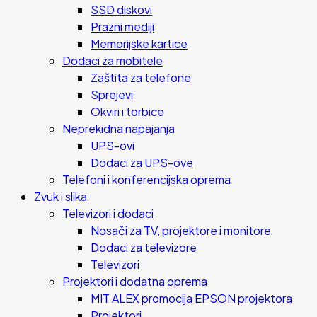
SSD diskovi
Prazni mediji
Memorijske kartice
Dodaci za mobitele
Zaštita za telefone
Sprejevi
Okviri i torbice
Neprekidna napajanja
UPS-ovi
Dodaci za UPS-ove
Telefoni i konferencijska oprema
Zvuk i slika
Televizori i dodaci
Nosači za TV, projektore i monitore
Dodaci za televizore
Televizori
Projektori i dodatna oprema
MIT ALEX promocija EPSON projektora
Projektori