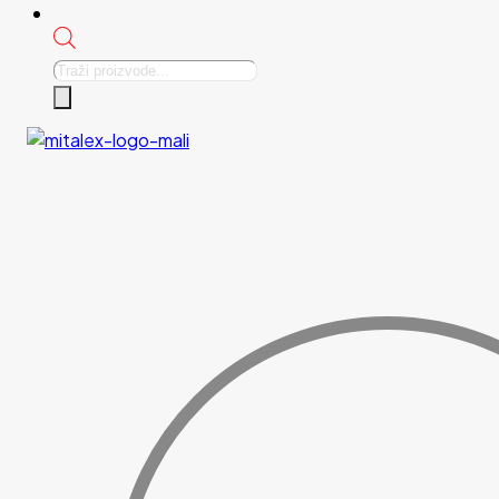
Products
search