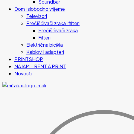
Soundbar
Dom i slobodno vrijeme
Televizori
Prečišćivači zraka i filteri
Prečišćivači zraka
Filteri
Električna bicikla
Kablovi i adapteri
PRINTSHOP
NAJAM – RENT A PRINT
Novosti