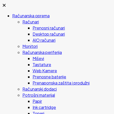
✕
Računarska oprema
Računari
Prenosni računari
Desktop računari
AIO računari
Monitori
Računarska periferija
Miševi
Tastature
Web Kamere
Prenosne baterije
Prenaponska zaštita i produžni
Računarski dodaci
Potrošni materijal
Papir
Ink cartridge
Toneri