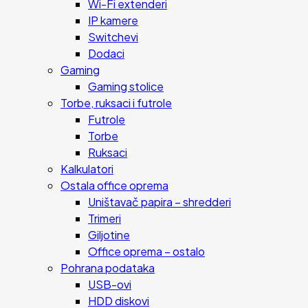
Wi-Fi extenderi
IP kamere
Switchevi
Dodaci
Gaming
Gaming stolice
Torbe, ruksaci i futrole
Futrole
Torbe
Ruksaci
Kalkulatori
Ostala office oprema
Uništavač papira – shredderi
Trimeri
Giljotine
Office oprema – ostalo
Pohrana podataka
USB-ovi
HDD diskovi