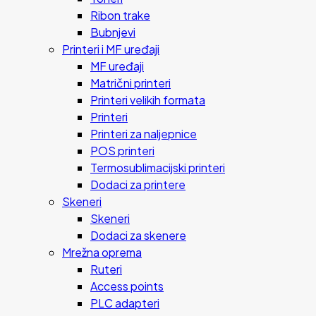
Ribon trake
Bubnjevi
Printeri i MF uređaji
MF uređaji
Matrični printeri
Printeri velikih formata
Printeri
Printeri za naljepnice
POS printeri
Termosublimacijski printeri
Dodaci za printere
Skeneri
Skeneri
Dodaci za skenere
Mrežna oprema
Ruteri
Access points
PLC adapteri