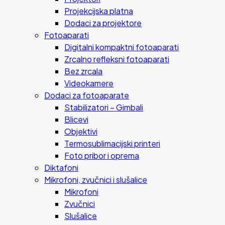
Projekcijska platna
Dodaci za projektore
Fotoaparati
Digitalni kompaktni fotoaparati
Zrcalno refleksni fotoaparati
Bez zrcala
Videokamere
Dodaci za fotoaparate
Stabilizatori – Gimbali
Blicevi
Objektivi
Termosublimacijski printeri
Foto pribor i oprema
Diktafoni
Mikrofoni, zvučnici i slušalice
Mikrofoni
Zvučnici
Slušalice