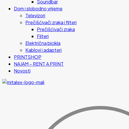
Soundbar
Dom i slobodno vrijeme
Televizori
Prečišćivači zraka i filteri
Prečišćivači zraka
Filteri
Električna bicikla
Kablovi i adapteri
PRINTSHOP
NAJAM – RENT A PRINT
Novosti