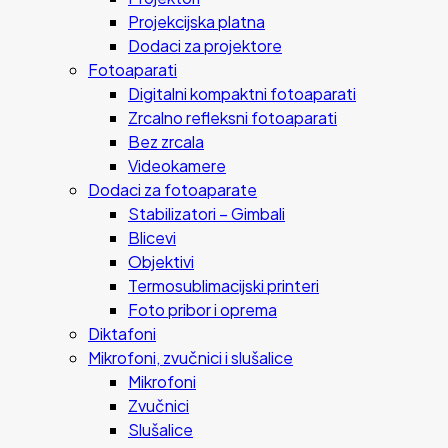
Projekcijska platna
Dodaci za projektore
Fotoaparati
Digitalni kompaktni fotoaparati
Zrcalno refleksni fotoaparati
Bez zrcala
Videokamere
Dodaci za fotoaparate
Stabilizatori – Gimbali
Blicevi
Objektivi
Termosublimacijski printeri
Foto pribor i oprema
Diktafoni
Mikrofoni, zvučnici i slušalice
Mikrofoni
Zvučnici
Slušalice