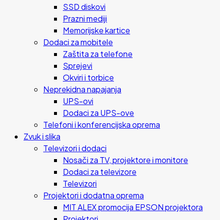
SSD diskovi
Prazni mediji
Memorijske kartice
Dodaci za mobitele
Zaštita za telefone
Sprejevi
Okviri i torbice
Neprekidna napajanja
UPS-ovi
Dodaci za UPS-ove
Telefoni i konferencijska oprema
Zvuk i slika
Televizori i dodaci
Nosači za TV, projektore i monitore
Dodaci za televizore
Televizori
Projektori i dodatna oprema
MIT ALEX promocija EPSON projektora
Projektori