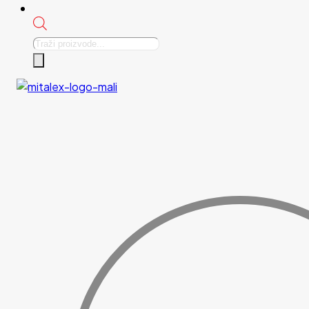
Products
search