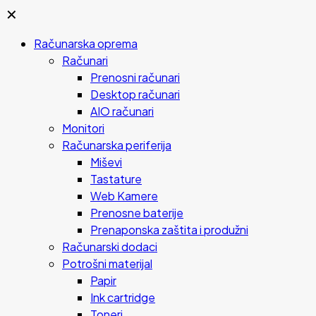
✕
Računarska oprema
Računari
Prenosni računari
Desktop računari
AIO računari
Monitori
Računarska periferija
Miševi
Tastature
Web Kamere
Prenosne baterije
Prenaponska zaštita i produžni
Računarski dodaci
Potrošni materijal
Papir
Ink cartridge
Toneri