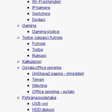
Wi-Fi extenderi
IP kamere
Switchevi
Dodaci
Gaming
Gaming stolice
Torbe, ruksaci i futrole
Futrole
Torbe
Ruksaci
Kalkulatori
Ostala office oprema
Uništavač papira – shredderi
Trimeri
Giljotine
Office oprema – ostalo
Pohrana podataka
USB-ovi
HDD diskovi