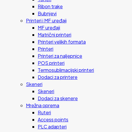
Ribon trake
Bubnjevi
Printeri i MF uređaji
MF uređaji
Matrični printeri
Printeri velikih formata
Printeri
Printeri za naljepnice
POS printeri
Termosublimacijski printeri
Dodaci za printere
Skeneri
Skeneri
Dodaci za skenere
Mrežna oprema
Ruteri
Access points
PLC adapteri