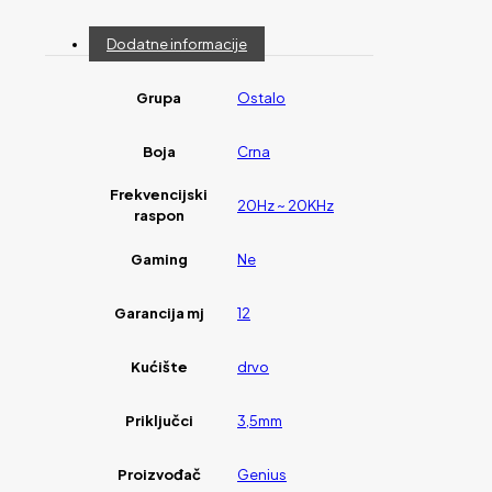
Dodatne informacije
Grupa
Ostalo
Boja
Crna
Frekvencijski
20Hz ~ 20KHz
raspon
Gaming
Ne
Garancija mj
12
Kućište
drvo
Priključci
3,5mm
Proizvođač
Genius