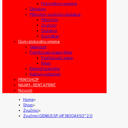
Foto pribor i oprema
Diktafoni
Mikrofoni, zvučnici i slušalice
Mikrofoni
Zvučnici
Slušalice
Soundbar
Dom i slobodno vrijeme
Televizori
Prečišćivači zraka i filteri
Prečišćivači zraka
Filteri
Električna bicikla
Kablovi i adapteri
PRINTSHOP
NAJAM – RENT A PRINT
Novosti
Home
>
Shop
>
Zvučnici
>
Zvučnici GENIUS SP-HF 1800A II 50″ 2.0