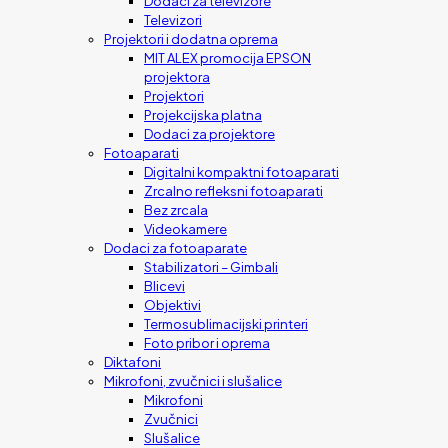
Dodaci za televizore
Televizori
Projektori i dodatna oprema
MIT ALEX promocija EPSON
projektora
Projektori
Projekcijska platna
Dodaci za projektore
Fotoaparati
Digitalni kompaktni fotoaparati
Zrcalno refleksni fotoaparati
Bez zrcala
Videokamere
Dodaci za fotoaparate
Stabilizatori – Gimbali
Blicevi
Objektivi
Termosublimacijski printeri
Foto pribor i oprema
Diktafoni
Mikrofoni, zvučnici i slušalice
Mikrofoni
Zvučnici
Slušalice