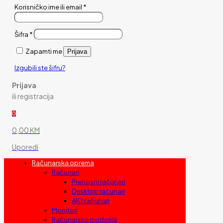
Korisničko ime ili email
*
Šifra
*
Zapamti me
Prijava
Izgubili ste šifru?
Prijava
ili registracija
0
0,00 KM
Uporedi
Računarska oprema
Računari
Prenosni računari
Desktop računari
AIO računari
Monitori
Računarska periferija