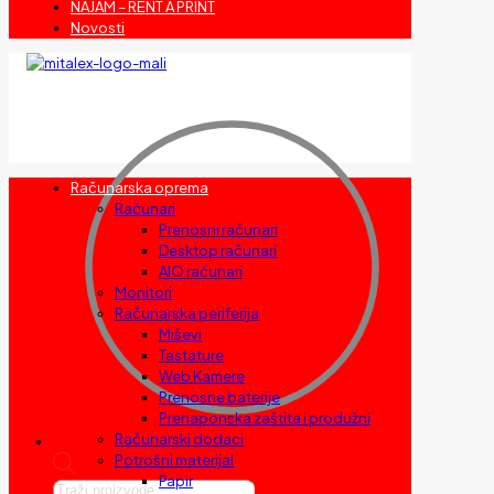
NAJAM – RENT A PRINT
Novosti
Računarska oprema
Računari
Prenosni računari
Desktop računari
AIO računari
Monitori
Računarska periferija
Miševi
Tastature
Web Kamere
Prenosne baterije
Prenaponska zaštita i produžni
Računarski dodaci
Potrošni materijal
Papir
Products