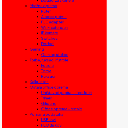
Dodaci za skenere
Mrežna oprema
Ruteri
Access points
PLC adapteri
Wi-Fi extenderi
IP kamere
Switchevi
Dodaci
Gaming
Gaming stolice
Torbe, ruksaci i futrole
Futrole
Torbe
Ruksaci
Kalkulatori
Ostala office oprema
Uništavač papira – shredderi
Trimeri
Giljotine
Office oprema – ostalo
Pohrana podataka
USB-ovi
HDD diskovi