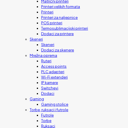
Matrični printeri
Printeri velikih formata
Printeri
Printeri za naljepnice
POS printeri
Termosublimacijski printeri
Dodaci za printere
Skeneri
Skeneri
Dodaci za skenere
Mrežna oprema
Ruteri
Access points
PLC adapteri
Wi-Fi extenderi
IP kamere
Switchevi
Dodaci
Gaming
Gaming stolice
Torbe, ruksaci i futrole
Futrole
Torbe
Ruksaci