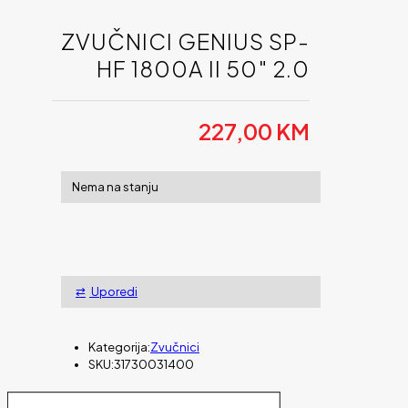
ZVUČNICI GENIUS SP-
HF 1800A II 50″ 2.0
227,00
KM
Nema na stanju
Uporedi
Kategorija:
Zvučnici
SKU:
31730031400