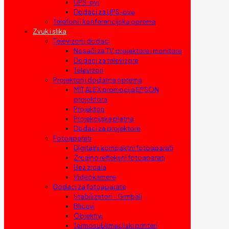
UPS-ovi
Dodaci za UPS-ove
Telefoni i konferencijska oprema
Zvuk i slika
Televizori i dodaci
Nosači za TV, projektore i monitore
Dodaci za televizore
Televizori
Projektori i dodatna oprema
MIT ALEX promocija EPSON
projektora
Projektori
Projekcijska platna
Dodaci za projektore
Fotoaparati
Digitalni kompaktni fotoaparati
Zrcalno refleksni fotoaparati
Bez zrcala
Videokamere
Dodaci za fotoaparate
Stabilizatori – Gimbali
Blicevi
Objektivi
Termosublimacijski printeri