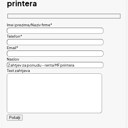
printera
Ime i prezime/Naziv firme*
Telefon*
Email*
Naslov
Text zahtjeva