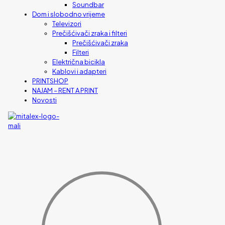
Soundbar
Dom i slobodno vrijeme
Televizori
Prečišćivači zraka i filteri
Prečišćivači zraka
Filteri
Električna bicikla
Kablovi i adapteri
PRINTSHOP
NAJAM – RENT A PRINT
Novosti