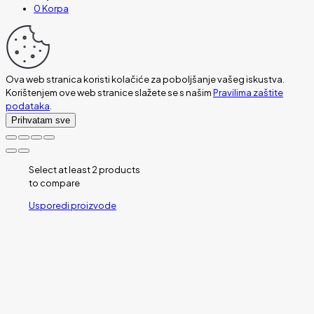
0
Korpa
Ova web stranica koristi kolačiće za poboljšanje vašeg iskustva.
Korištenjem ove web stranice slažete se s našim
Pravilima zaštite
podataka
.
Prihvatam sve
Select at least 2 products
to compare
Usporedi proizvode