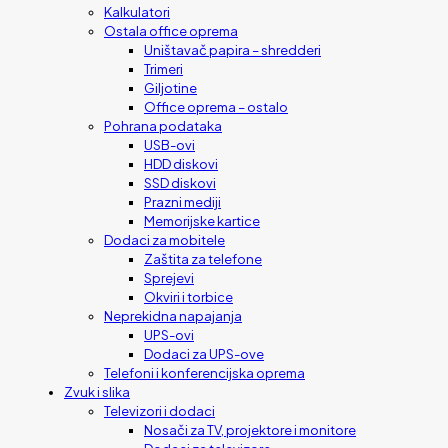
Kalkulatori
Ostala office oprema
Uništavač papira – shredderi
Trimeri
Giljotine
Office oprema – ostalo
Pohrana podataka
USB-ovi
HDD diskovi
SSD diskovi
Prazni mediji
Memorijske kartice
Dodaci za mobitele
Zaštita za telefone
Sprejevi
Okviri i torbice
Neprekidna napajanja
UPS-ovi
Dodaci za UPS-ove
Telefoni i konferencijska oprema
Zvuk i slika
Televizori i dodaci
Nosači za TV, projektore i monitore