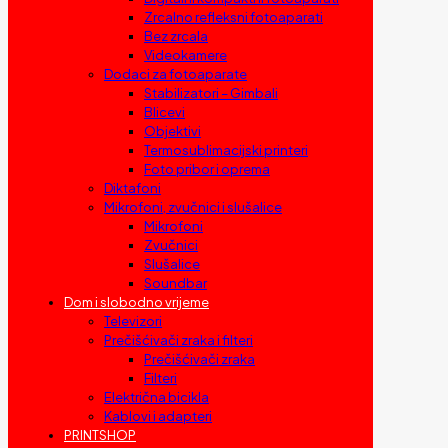
Zrcalno refleksni fotoaparati
Bez zrcala
Videokamere
Dodaci za fotoaparate
Stabilizatori – Gimbali
Blicevi
Objektivi
Termosublimacijski printeri
Foto pribor i oprema
Diktafoni
Mikrofoni, zvučnici i slušalice
Mikrofoni
Zvučnici
Slušalice
Soundbar
Dom i slobodno vrijeme
Televizori
Prečišćivači zraka i filteri
Prečišćivači zraka
Filteri
Električna bicikla
Kablovi i adapteri
PRINTSHOP