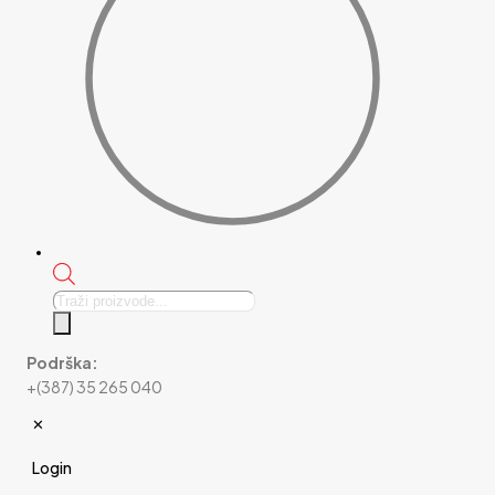
Products
search
Podrška:
+(387) 35 265 040
✕
Login