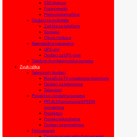
SSD diskovi
Prazni mediji
Memorijske kartice
Dodaci za mobitele
Zaštita za telefone
Sprejevi
Okviri i torbice
Neprekidna napajanja
UPS-ovi
Dodaci za UPS-ove
Telefoni i konferencijska oprema
Zvuk i slika
Televizori i dodaci
Nosači za TV, projektore i monitore
Dodaci za televizore
Televizori
Projektori i dodatna oprema
MIT ALEX promocija EPSON
projektora
Projektori
Projekcijska platna
Dodaci za projektore
Fotoaparati
Digitalni kompaktni fotoaparati