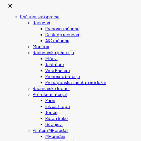
✕
Računarska oprema
Računari
Prenosni računari
Desktop računari
AIO računari
Monitori
Računarska periferija
Miševi
Tastature
Web Kamere
Prenosne baterije
Prenaponska zaštita i produžni
Računarski dodaci
Potrošni materijal
Papir
Ink cartridge
Toneri
Ribon trake
Bubnjevi
Printeri i MF uređaji
MF uređaji