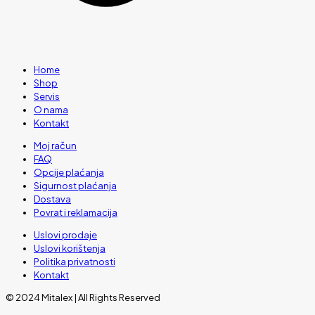
Home
Shop
Servis
O nama
Kontakt
Moj račun
FAQ
Opcije plaćanja
Sigurnost plaćanja
Dostava
Povrat i reklamacija
Uslovi prodaje
Uslovi korištenja
Politika privatnosti
Kontakt
© 2024 Mitalex | All Rights Reserved