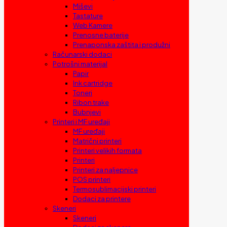
Miševi
Tastature
Web Kamere
Prenosne baterije
Prenaponska zaštita i produžni
Računarski dodaci
Potrošni materijal
Papir
Ink cartridge
Toneri
Ribon trake
Bubnjevi
Printeri i MF uređaji
MF uređaji
Matrični printeri
Printeri velikih formata
Printeri
Printeri za naljepnice
POS printeri
Termosublimacijski printeri
Dodaci za printere
Skeneri
Skeneri