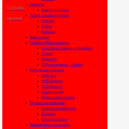
Gaming
0,00 KM
Gaming stolice
Torbe, ruksaci i futrole
Uporedi
Futrole
Torbe
Ruksaci
Kalkulatori
Ostala office oprema
Uništavač papira – shredderi
Trimeri
Giljotine
Office oprema – ostalo
Pohrana podataka
USB-ovi
HDD diskovi
SSD diskovi
Prazni mediji
Memorijske kartice
Dodaci za mobitele
Zaštita za telefone
Sprejevi
Okviri i torbice
Neprekidna napajanja