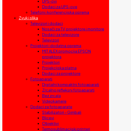
UPS-ovi
Dodaci za UPS-ove
Telefoni i konferencijska oprema
Zvuk i slika
Televizori i dodaci
Nosači za TV, projektore i monitore
Dodaci za televizore
Televizori
Projektori i dodatna oprema
MIT ALEX promocija EPSON
projektora
Projektori
Projekcijska platna
Dodaci za projektore
Fotoaparati
Digitalni kompaktni fotoaparati
Zrcalno refleksni fotoaparati
Bez zrcala
Videokamere
Dodaci za fotoaparate
Stabilizatori – Gimbali
Blicevi
Objektivi
Termosublimacijski printeri