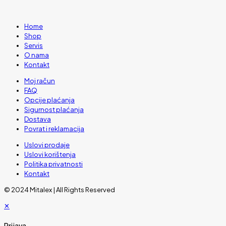
Home
Shop
Servis
O nama
Kontakt
Moj račun
FAQ
Opcije plaćanja
Sigurnost plaćanja
Dostava
Povrat i reklamacija
Uslovi prodaje
Uslovi korištenja
Politika privatnosti
Kontakt
© 2024 Mitalex | All Rights Reserved
✕
Prijava