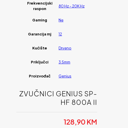
Frekvencijski
80 Hz – 20K Hz
raspon
Gaming
Ne
Garancija mj
12
Kućište
Drveno
Priključci
3.5mm
Proizvođač
Genius
ZVUČNICI GENIUS SP-
HF 800A II
128,90
KM