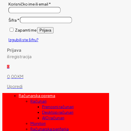
Korisničko ime ili email
*
Šifra
*
Zapamti me
Prijava
Izgubili ste šifru?
Prijava
ili registracija
0
0,00 KM
Uporedi
Računarska oprema
Računari
Prenosni računari
Desktop računari
AIO računari
Monitori
Računarska periferija