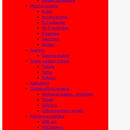
Dodaci za skenere
Mrežna oprema
Ruteri
Access points
PLC adapteri
Wi-Fi extenderi
IP kamere
Switchevi
Dodaci
Gaming
Gaming stolice
Torbe, ruksaci i futrole
Futrole
Torbe
Ruksaci
Kalkulatori
Ostala office oprema
Uništavač papira – shredderi
Trimeri
Giljotine
Office oprema – ostalo
Pohrana podataka
USB-ovi
HDD diskovi