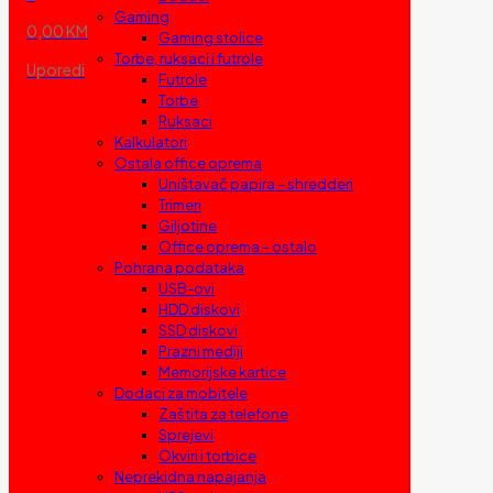
Gaming
0,00 KM
Gaming stolice
Torbe, ruksaci i futrole
Uporedi
Futrole
Torbe
Ruksaci
Kalkulatori
Ostala office oprema
Uništavač papira – shredderi
Trimeri
Giljotine
Office oprema – ostalo
Pohrana podataka
USB-ovi
HDD diskovi
SSD diskovi
Prazni mediji
Memorijske kartice
Dodaci za mobitele
Zaštita za telefone
Sprejevi
Okviri i torbice
Neprekidna napajanja