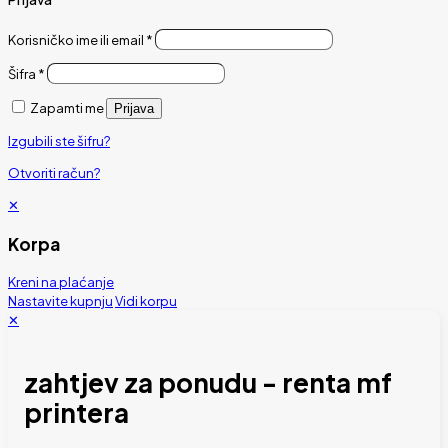
Korisničko ime ili email
*
Šifra
*
Zapamti me
Prijava
Izgubili ste šifru?
Otvoriti račun?
✕
Korpa
Kreni na plaćanje
Nastavite kupnju
Vidi korpu
✕
zahtjev za ponudu - renta mf
printera