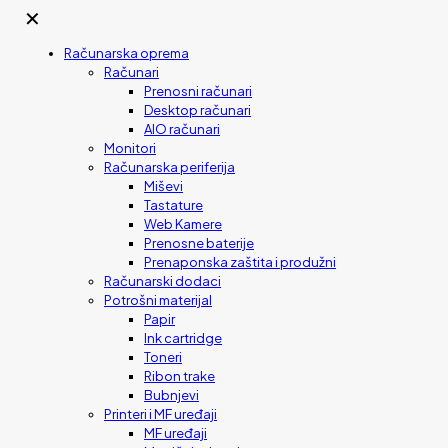
✕
Računarska oprema
Računari
Prenosni računari
Desktop računari
AIO računari
Monitori
Računarska periferija
Miševi
Tastature
Web Kamere
Prenosne baterije
Prenaponska zaštita i produžni
Računarski dodaci
Potrošni materijal
Papir
Ink cartridge
Toneri
Ribon trake
Bubnjevi
Printeri i MF uređaji
MF uređaji