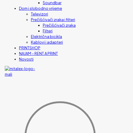
Soundbar
Dom i slobodno vrijeme
Televizori
Prečišćivači zraka i filteri
Prečišćivači zraka
Filteri
Električna bicikla
Kablovi i adapteri
PRINTSHOP
NAJAM – RENT A PRINT
Novosti