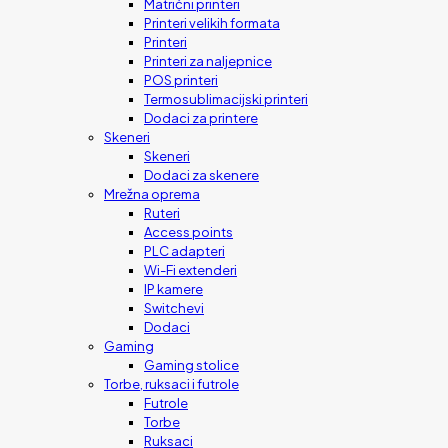
Matrični printeri
Printeri velikih formata
Printeri
Printeri za naljepnice
POS printeri
Termosublimacijski printeri
Dodaci za printere
Skeneri
Skeneri
Dodaci za skenere
Mrežna oprema
Ruteri
Access points
PLC adapteri
Wi-Fi extenderi
IP kamere
Switchevi
Dodaci
Gaming
Gaming stolice
Torbe, ruksaci i futrole
Futrole
Torbe
Ruksaci