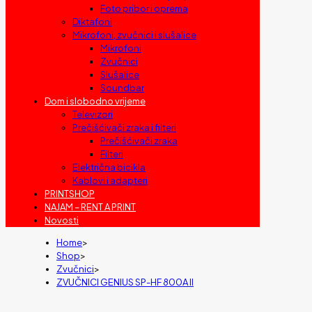
Foto pribor i oprema
Diktafoni
Mikrofoni, zvučnici i slušalice
Mikrofoni
Zvučnici
Slušalice
Soundbar
Dom i slobodno vrijeme
Televizori
Prečišćivači zraka i filteri
Prečišćivači zraka
Filteri
Električna bicikla
Kablovi i adapteri
PRINTSHOP
NAJAM – RENT A PRINT
Novosti
Home
>
Shop
>
Zvučnici
>
ZVUČNICI GENIUS SP-HF 800A II