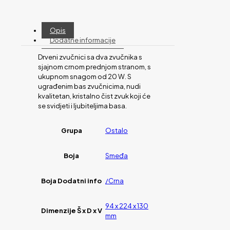
Opis
Dodatne informacije
Drveni zvučnici sa dva zvučnika s
sjajnom crnom prednjom stranom, s
ukupnom snagom od 20 W. S
ugrađenim bas zvučnicima, nudi
kvalitetan, kristalno čist zvuk koji će
se svidjeti i ljubiteljima basa.
Grupa
Ostalo
Boja
Smeđa
Boja Dodatni info
/Crna
94 x 224 x 130
Dimenzije Š x D x V
mm