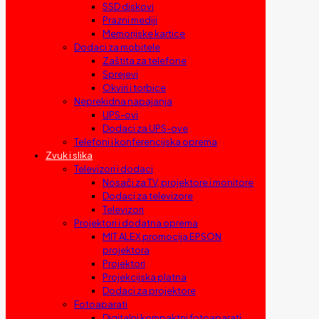
SSD diskovi
Prazni mediji
Memorijske kartice
Dodaci za mobitele
Zaštita za telefone
Sprejevi
Okviri i torbice
Neprekidna napajanja
UPS-ovi
Dodaci za UPS-ove
Telefoni i konferencijska oprema
Zvuk i slika
Televizori i dodaci
Nosači za TV, projektore i monitore
Dodaci za televizore
Televizori
Projektori i dodatna oprema
MIT ALEX promocija EPSON
projektora
Projektori
Projekcijska platna
Dodaci za projektore
Fotoaparati
Digitalni kompaktni fotoaparati