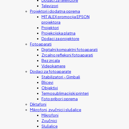
Dodaci za televizore
Televizori
Projektori i dodatna oprema
MIT ALEX promocija EPSON
projektora
Projektori
Projekcijska platna
Dodaci za projektore
Fotoaparati
Digitalni kompaktni fotoaparati
Zrcalno refleksni fotoaparati
Bez zrcala
Videokamere
Dodaci za fotoaparate
Stabilizatori – Gimbali
Blicevi
Objektivi
Termosublimacijski printeri
Foto pribor i oprema
Diktafoni
Mikrofoni, zvučnici i slušalice
Mikrofoni
Zvučnici
Slušalice