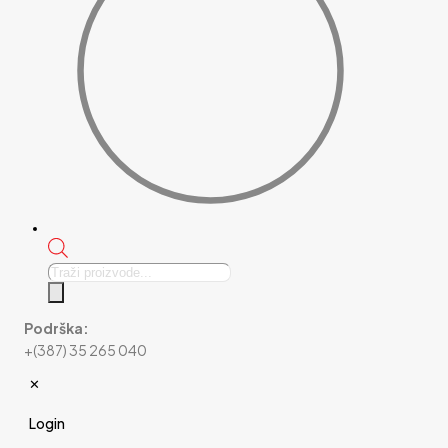
Products
search
Podrška:
+(387) 35 265 040
✕
Login