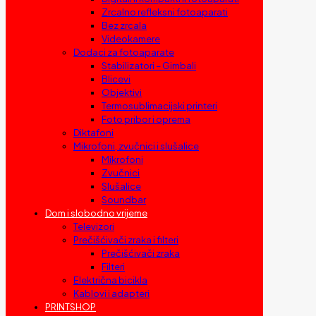
Zrcalno refleksni fotoaparati
Bez zrcala
Videokamere
Dodaci za fotoaparate
Stabilizatori – Gimbali
Blicevi
Objektivi
Termosublimacijski printeri
Foto pribor i oprema
Diktafoni
Mikrofoni, zvučnici i slušalice
Mikrofoni
Zvučnici
Slušalice
Soundbar
Dom i slobodno vrijeme
Televizori
Prečišćivači zraka i filteri
Prečišćivači zraka
Filteri
Električna bicikla
Kablovi i adapteri
PRINTSHOP