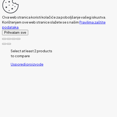
Ova web stranica koristi kolačiće za poboljšanje vašeg iskustva.
Korištenjem ove web stranice slažete se s našim
Pravilima zaštite
podataka
.
Prihvatam sve
Select at least 2 products
to compare
Usporedi proizvode