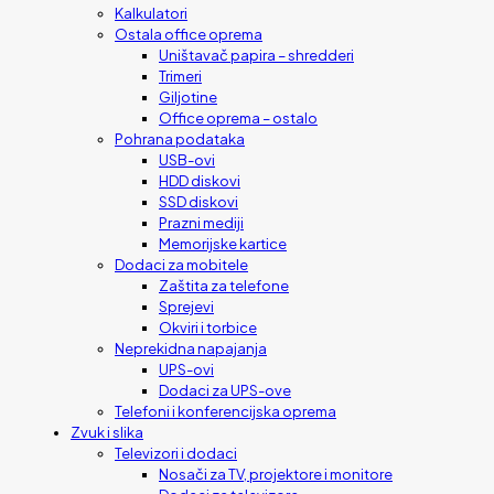
Kalkulatori
Ostala office oprema
Uništavač papira – shredderi
Trimeri
Giljotine
Office oprema – ostalo
Pohrana podataka
USB-ovi
HDD diskovi
SSD diskovi
Prazni mediji
Memorijske kartice
Dodaci za mobitele
Zaštita za telefone
Sprejevi
Okviri i torbice
Neprekidna napajanja
UPS-ovi
Dodaci za UPS-ove
Telefoni i konferencijska oprema
Zvuk i slika
Televizori i dodaci
Nosači za TV, projektore i monitore