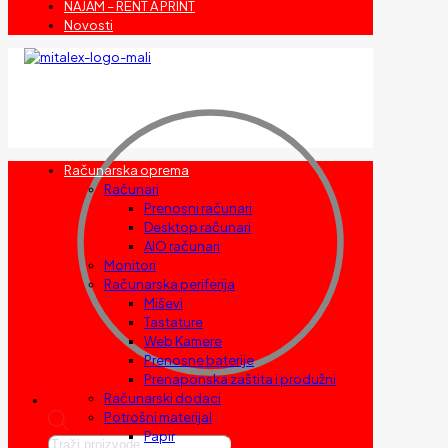
NAJAM – RENT A PRINT
Novosti
Računarska oprema
Računari
Prenosni računari
Desktop računari
AIO računari
Monitori
Računarska periferija
Miševi
Tastature
Web Kamere
Prenosne baterije
Prenaponska zaštita i produžni
Računarski dodaci
Potrošni materijal
Papir
Products