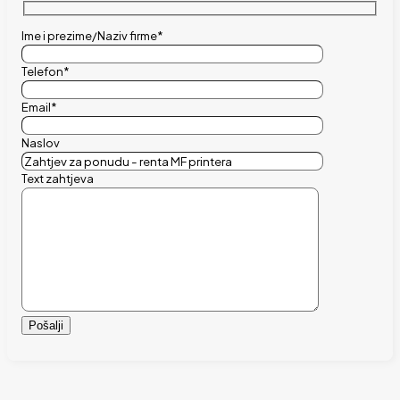
Ime i prezime/Naziv firme*
Telefon*
Email*
Naslov
Text zahtjeva