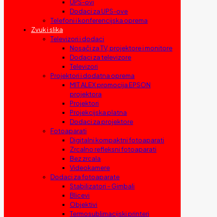
UPS-ovi
Dodaci za UPS-ove
Telefoni i konferencijska oprema
Zvuk i slika
Televizori i dodaci
Nosači za TV, projektore i monitore
Dodaci za televizore
Televizori
Projektori i dodatna oprema
MIT ALEX promocija EPSON
projektora
Projektori
Projekcijska platna
Dodaci za projektore
Fotoaparati
Digitalni kompaktni fotoaparati
Zrcalno refleksni fotoaparati
Bez zrcala
Videokamere
Dodaci za fotoaparate
Stabilizatori – Gimbali
Blicevi
Objektivi
Termosublimacijski printeri