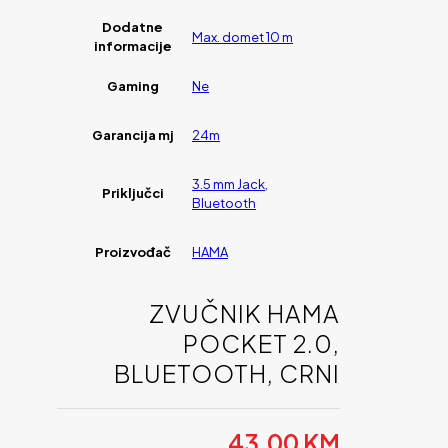
Dodatne
Max. domet 10 m
informacije
Gaming
Ne
Garancija mj
24m
3.5 mm Jack,
Priključci
Bluetooth
Proizvođač
HAMA
ZVUČNIK HAMA
POCKET 2.0,
BLUETOOTH, CRNI
43,00
KM