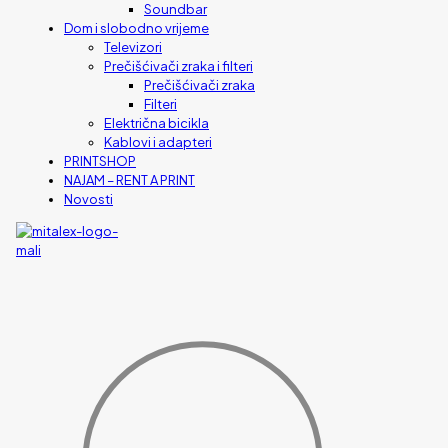
Soundbar
Dom i slobodno vrijeme
Televizori
Prečišćivači zraka i filteri
Prečišćivači zraka
Filteri
Električna bicikla
Kablovi i adapteri
PRINTSHOP
NAJAM – RENT A PRINT
Novosti