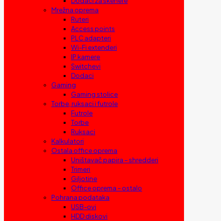
Dodaci za skenere
Mrežna oprema
Ruteri
Access points
PLC adapteri
Wi-Fi extenderi
IP kamere
Switchevi
Dodaci
Gaming
Gaming stolice
Torbe, ruksaci i futrole
Futrole
Torbe
Ruksaci
Kalkulatori
Ostala office oprema
Uništavač papira – shredderi
Trimeri
Giljotine
Office oprema – ostalo
Pohrana podataka
USB-ovi
HDD diskovi