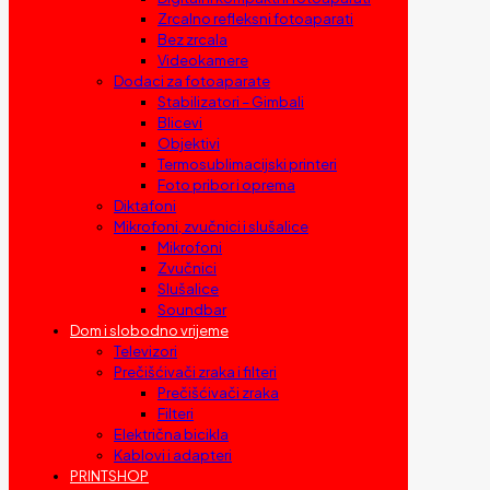
Zrcalno refleksni fotoaparati
Bez zrcala
Videokamere
Dodaci za fotoaparate
Stabilizatori – Gimbali
Blicevi
Objektivi
Termosublimacijski printeri
Foto pribor i oprema
Diktafoni
Mikrofoni, zvučnici i slušalice
Mikrofoni
Zvučnici
Slušalice
Soundbar
Dom i slobodno vrijeme
Televizori
Prečišćivači zraka i filteri
Prečišćivači zraka
Filteri
Električna bicikla
Kablovi i adapteri
PRINTSHOP