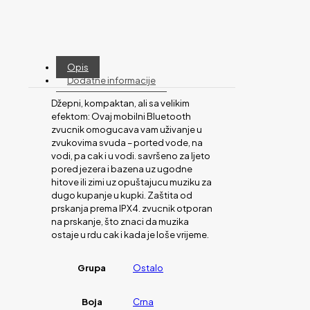
Opis
Dodatne informacije
Džepni, kompaktan, ali sa velikim
efektom: Ovaj mobilni Bluetooth
zvucnik omogucava vam uživanje u
zvukovima svuda – ported vode, na
vodi, pa cak i u vodi. savršeno za ljeto
pored jezera i bazena uz ugodne
hitove ili zimi uz opuštajucu muziku za
dugo kupanje u kupki. Zaštita od
prskanja prema IPX4. zvucnik otporan
na prskanje, što znaci da muzika
ostaje u rdu cak i kada je loše vrijeme.
Grupa
Ostalo
Boja
Crna