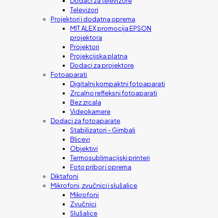
Dodaci za televizore
Televizori
Projektori i dodatna oprema
MIT ALEX promocija EPSON
projektora
Projektori
Projekcijska platna
Dodaci za projektore
Fotoaparati
Digitalni kompaktni fotoaparati
Zrcalno refleksni fotoaparati
Bez zrcala
Videokamere
Dodaci za fotoaparate
Stabilizatori – Gimbali
Blicevi
Objektivi
Termosublimacijski printeri
Foto pribor i oprema
Diktafoni
Mikrofoni, zvučnici i slušalice
Mikrofoni
Zvučnici
Slušalice