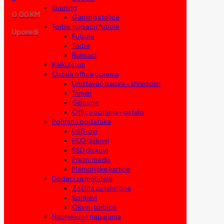
Gaming
0,00 KM
Gaming stolice
Torbe, ruksaci i futrole
Uporedi
Futrole
Torbe
Ruksaci
Kalkulatori
Ostala office oprema
Uništavač papira – shredderi
Trimeri
Giljotine
Office oprema – ostalo
Pohrana podataka
USB-ovi
HDD diskovi
SSD diskovi
Prazni mediji
Memorijske kartice
Dodaci za mobitele
Zaštita za telefone
Sprejevi
Okviri i torbice
Neprekidna napajanja