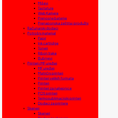
Miševi
Tastature
Web Kamere
Prenosne baterije
Prenaponska zaštita i produžni
Računarski dodaci
Potrošni materijal
Papir
Ink cartridge
Toneri
Ribon trake
Bubnjevi
Printeri i MF uređaji
MF uređaji
Matrični printeri
Printeri velikih formata
Printeri
Printeri za naljepnice
POS printeri
Termosublimacijski printeri
Dodaci za printere
Skeneri
Skeneri