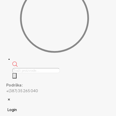
Products
search
Podrška:
+(387) 35 265 040
✕
Login