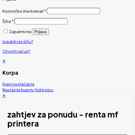
Korisničko ime ili email
*
Šifra
*
Zapamti me
Prijava
Izgubili ste šifru?
Otvoriti račun?
✕
Korpa
Kreni na plaćanje
Nastavite kupnju
Vidi korpu
✕
zahtjev za ponudu - renta mf
printera