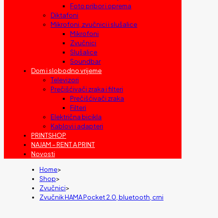
Foto pribor i oprema
Diktafoni
Mikrofoni, zvučnici i slušalice
Mikrofoni
Zvučnici
Slušalice
Soundbar
Dom i slobodno vrijeme
Televizori
Prečišćivači zraka i filteri
Prečišćivači zraka
Filteri
Električna bicikla
Kablovi i adapteri
PRINTSHOP
NAJAM – RENT A PRINT
Novosti
Home
>
Shop
>
Zvučnici
>
Zvučnik HAMA Pocket 2.0, bluetooth, crni