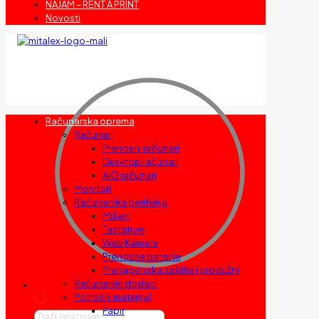
NAJAM – RENT A PRINT
Novosti
Računarska oprema
Računari
Prenosni računari
Desktop računari
AIO računari
Monitori
Računarska periferija
Miševi
Tastature
Web Kamere
Prenosne baterije
Prenaponska zaštita i produžni
Računarski dodaci
Potrošni materijal
Papir
Products