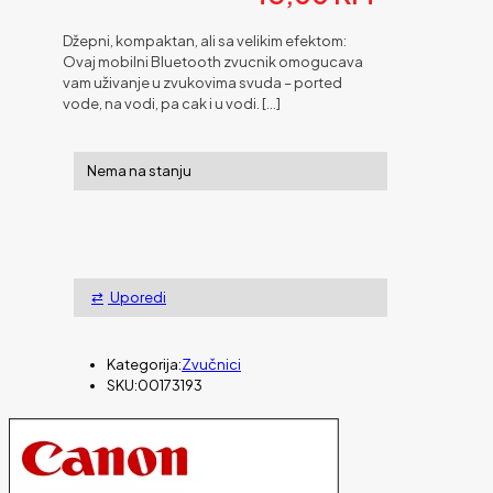
Džepni, kompaktan, ali sa velikim efektom:
Ovaj mobilni Bluetooth zvucnik omogucava
vam uživanje u zvukovima svuda – ported
vode, na vodi, pa cak i u vodi.
[…]
Nema na stanju
Uporedi
Kategorija:
Zvučnici
SKU:
00173193