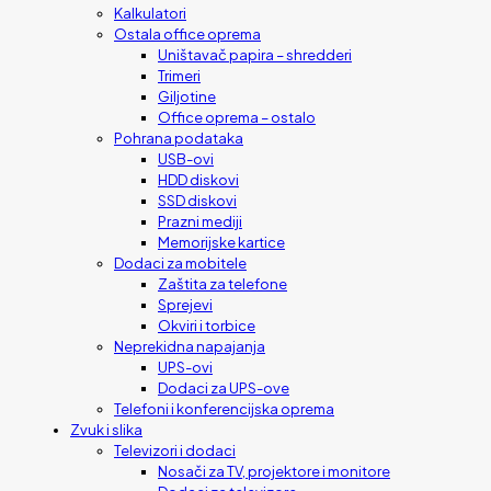
Kalkulatori
Ostala office oprema
Uništavač papira – shredderi
Trimeri
Giljotine
Office oprema – ostalo
Pohrana podataka
USB-ovi
HDD diskovi
SSD diskovi
Prazni mediji
Memorijske kartice
Dodaci za mobitele
Zaštita za telefone
Sprejevi
Okviri i torbice
Neprekidna napajanja
UPS-ovi
Dodaci za UPS-ove
Telefoni i konferencijska oprema
Zvuk i slika
Televizori i dodaci
Nosači za TV, projektore i monitore