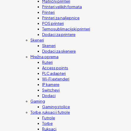
Matrični printeri
Printeri velikih formata
Printeri
Printeri za naljepnice
POS printeri
Termosublimacijski printeri
Dodaci za printere
Skeneri
Skeneri
Dodaci za skenere
Mrežna oprema
Ruteri
Access points
PLC adapteri
Wi-Fi extenderi
IP kamere
Switchevi
Dodaci
Gaming
Gaming stolice
Torbe, ruksaci i futrole
Futrole
Torbe
Ruksaci