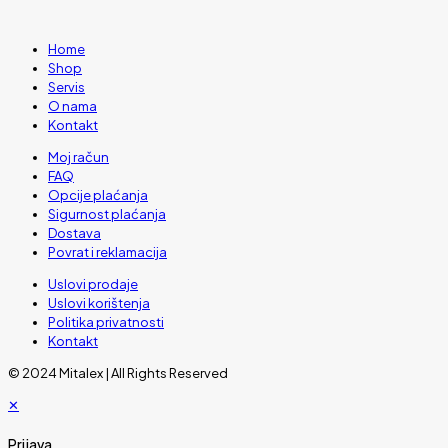
Home
Shop
Servis
O nama
Kontakt
Moj račun
FAQ
Opcije plaćanja
Sigurnost plaćanja
Dostava
Povrat i reklamacija
Uslovi prodaje
Uslovi korištenja
Politika privatnosti
Kontakt
© 2024 Mitalex | All Rights Reserved
✕
Prijava