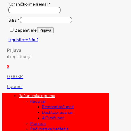
Korisničko ime ili email
*
Šifra
*
Zapamti me
Prijava
Izgubili ste šifru?
Prijava
ili registracija
0
0,00 KM
Uporedi
Računarska oprema
Računari
Prenosni računari
Desktop računari
AIO računari
Monitori
Računarska periferija