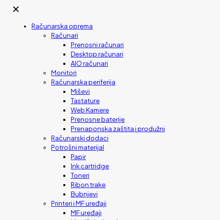
✕
Računarska oprema
Računari
Prenosni računari
Desktop računari
AIO računari
Monitori
Računarska periferija
Miševi
Tastature
Web Kamere
Prenosne baterije
Prenaponska zaštita i produžni
Računarski dodaci
Potrošni materijal
Papir
Ink cartridge
Toneri
Ribon trake
Bubnjevi
Printeri i MF uređaji
MF uređaji