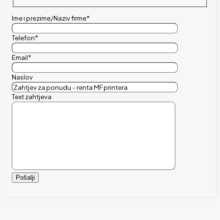
Ime i prezime/Naziv firme*
Telefon*
Email*
Naslov
Text zahtjeva