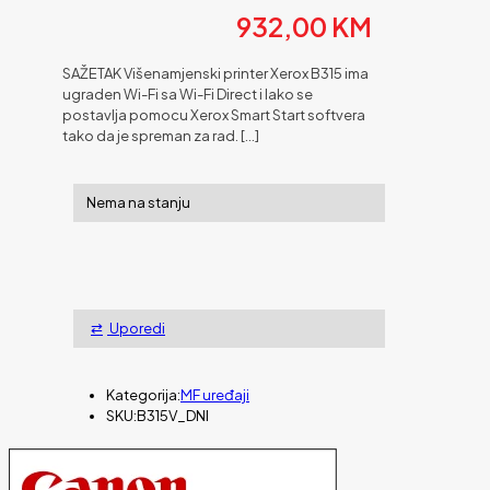
932,00
KM
SAŽETAK Višenamjenski printer Xerox B315 ima
ugraden Wi-Fi sa Wi-Fi Direct i lako se
postavlja pomocu Xerox Smart Start softvera
tako da je spreman za rad.
[…]
Nema na stanju
Uporedi
Kategorija:
MF uređaji
SKU:
B315V_DNI