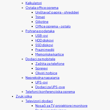
Kalkulatori
Ostala office oprema
Uništavač papira – shredderi
Trimeri
Giljotine
Office oprema – ostalo
Pohrana podataka
USB-ovi
HDD diskovi
SSD diskovi
Prazni mediji
Memorijske kartice
Dodaci za mobitele
Zaštita za telefone
Sprejevi
Okviri i torbice
Neprekidna napajanja
UPS-ovi
Dodaci za UPS-ove
Telefoni i konferencijska oprema
Zvuk i slika
Televizori i dodaci
Nosači za TV, projektore i monitore