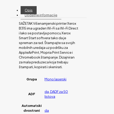
Opis
Dodatne informacije
SAŽETAK Višenamjenski printer Xerox
B315 ima ugraden Wi-Fi sa Wi-Fi Direct
i lako se postavlja pomocu Xerox
Smart Start softvera tako da je
spreman za rad. Štampajte sa svojih
mobilnih uredaja uz podršku za
AppleAirPrint, Mopria Print Service i
Chromebook štampanje. Dizajniran
za mala preduzeca koja trebaju
štampati, kopirati i skenirati.
Grupa
Mono laserski
da, DADF za 50
ADF
listova
Automatski
dvostrani
da