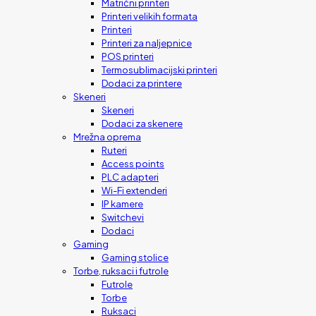
Matrični printeri
Printeri velikih formata
Printeri
Printeri za naljepnice
POS printeri
Termosublimacijski printeri
Dodaci za printere
Skeneri
Skeneri
Dodaci za skenere
Mrežna oprema
Ruteri
Access points
PLC adapteri
Wi-Fi extenderi
IP kamere
Switchevi
Dodaci
Gaming
Gaming stolice
Torbe, ruksaci i futrole
Futrole
Torbe
Ruksaci