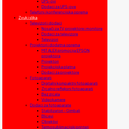
UPS-ovi
Dodaci za UPS-ove
Telefoni i konferencijska oprema
Zvuk i slika
Televizori i dodaci
Nosači za TV, projektore i monitore
Dodaci za televizore
Televizori
Projektori i dodatna oprema
MIT ALEX promocija EPSON
projektora
Projektori
Projekcijska platna
Dodaci za projektore
Fotoaparati
Digitalni kompaktni fotoaparati
Zrcalno refleksni fotoaparati
Bez zrcala
Videokamere
Dodaci za fotoaparate
Stabilizatori – Gimbali
Blicevi
Objektivi
Termosublimacijski printeri