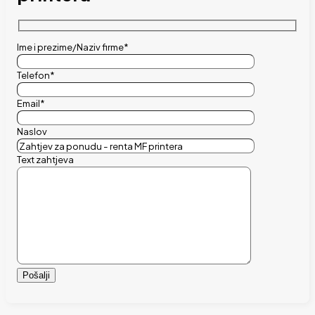
Ime i prezime/Naziv firme*
Telefon*
Email*
Naslov
Text zahtjeva