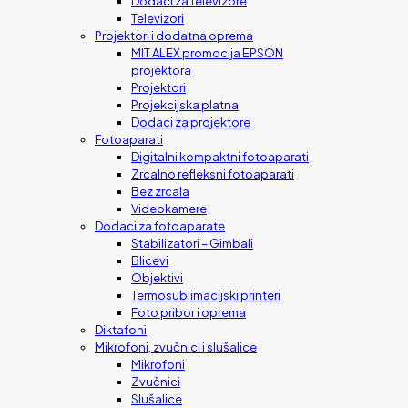
Dodaci za televizore
Televizori
Projektori i dodatna oprema
MIT ALEX promocija EPSON
projektora
Projektori
Projekcijska platna
Dodaci za projektore
Fotoaparati
Digitalni kompaktni fotoaparati
Zrcalno refleksni fotoaparati
Bez zrcala
Videokamere
Dodaci za fotoaparate
Stabilizatori – Gimbali
Blicevi
Objektivi
Termosublimacijski printeri
Foto pribor i oprema
Diktafoni
Mikrofoni, zvučnici i slušalice
Mikrofoni
Zvučnici
Slušalice