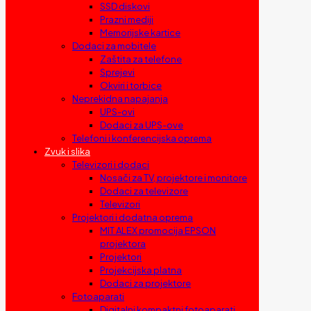
SSD diskovi
Prazni mediji
Memorijske kartice
Dodaci za mobitele
Zaštita za telefone
Sprejevi
Okviri i torbice
Neprekidna napajanja
UPS-ovi
Dodaci za UPS-ove
Telefoni i konferencijska oprema
Zvuk i slika
Televizori i dodaci
Nosači za TV, projektore i monitore
Dodaci za televizore
Televizori
Projektori i dodatna oprema
MIT ALEX promocija EPSON
projektora
Projektori
Projekcijska platna
Dodaci za projektore
Fotoaparati
Digitalni kompaktni fotoaparati