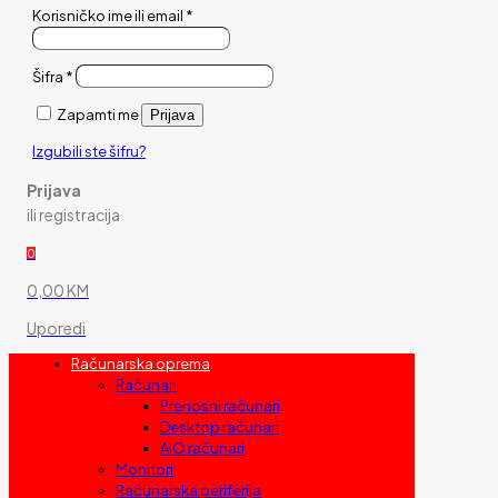
Korisničko ime ili email
*
Šifra
*
Zapamti me
Prijava
Izgubili ste šifru?
Prijava
ili registracija
0
0,00 KM
Uporedi
Računarska oprema
Računari
Prenosni računari
Desktop računari
AIO računari
Monitori
Računarska periferija