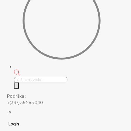
Products
search
Podrška:
+(387) 35 265 040
✕
Login