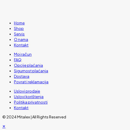
Home
Shop
Servis
O nama
Kontakt
Moj račun
FAQ
Opcije plaćanja
Sigurnost plaćanja
Dostava
Povrat i reklamacija
Uslovi prodaje
Uslovi korištenja
Politika privatnosti
Kontakt
© 2024 Mitalex | All Rights Reserved
✕