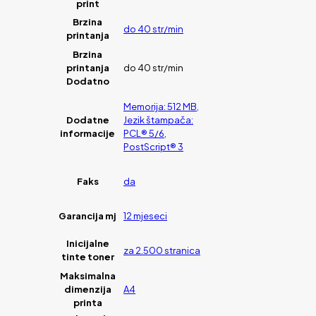
print
Brzina
do 40 str/min
printanja
Brzina
printanja
do 40 str/min
Dodatno
Memorija: 512 MB,
Dodatne
Jezik štampača:
informacije
PCL® 5/6,
PostScript® 3
Faks
da
Garancija mj
12 mjeseci
Inicijalne
za 2.500 stranica
tinte toner
Maksimalna
dimenzija
A4
printa