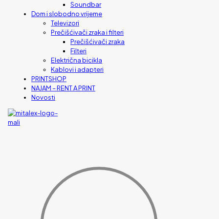
Soundbar
Dom i slobodno vrijeme
Televizori
Prečišćivači zraka i filteri
Prečišćivači zraka
Filteri
Električna bicikla
Kablovi i adapteri
PRINTSHOP
NAJAM – RENT A PRINT
Novosti