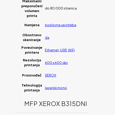
Maksimalni
preporučeni
do 80.000 stranica
volumen
printa
Namjena
poslovna upotreba
Obostrano
da
skeniranje
Povezivanje
Ethernet, USB, WiFi
printera
Rezolucija
600 x 600 dpi
printanja
Proizvođač
XEROX
Tehnologija
laserski mono
printanja
MFP XEROX B315DNI