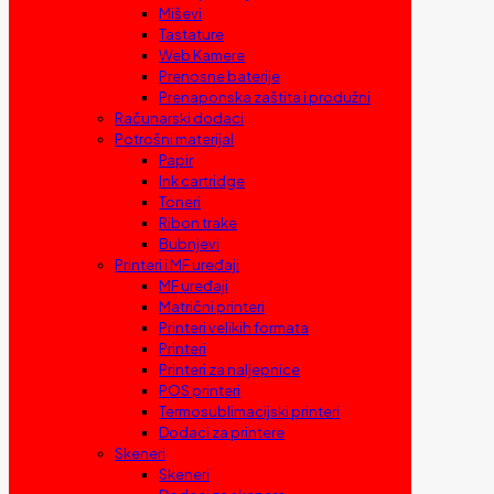
Miševi
Tastature
Web Kamere
Prenosne baterije
Prenaponska zaštita i produžni
Računarski dodaci
Potrošni materijal
Papir
Ink cartridge
Toneri
Ribon trake
Bubnjevi
Printeri i MF uređaji
MF uređaji
Matrični printeri
Printeri velikih formata
Printeri
Printeri za naljepnice
POS printeri
Termosublimacijski printeri
Dodaci za printere
Skeneri
Skeneri