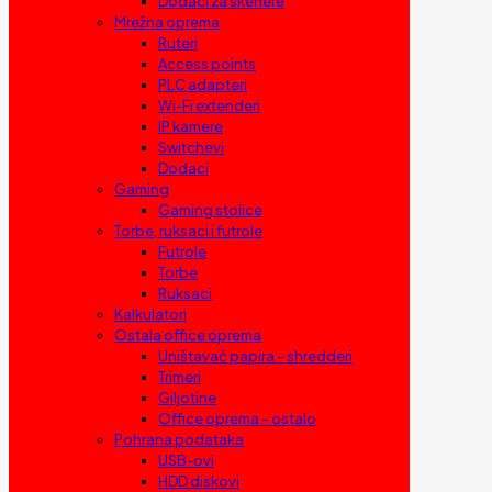
Dodaci za skenere
Mrežna oprema
Ruteri
Access points
PLC adapteri
Wi-Fi extenderi
IP kamere
Switchevi
Dodaci
Gaming
Gaming stolice
Torbe, ruksaci i futrole
Futrole
Torbe
Ruksaci
Kalkulatori
Ostala office oprema
Uništavač papira – shredderi
Trimeri
Giljotine
Office oprema – ostalo
Pohrana podataka
USB-ovi
HDD diskovi