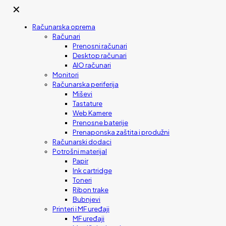
✕
Računarska oprema
Računari
Prenosni računari
Desktop računari
AIO računari
Monitori
Računarska periferija
Miševi
Tastature
Web Kamere
Prenosne baterije
Prenaponska zaštita i produžni
Računarski dodaci
Potrošni materijal
Papir
Ink cartridge
Toneri
Ribon trake
Bubnjevi
Printeri i MF uređaji
MF uređaji