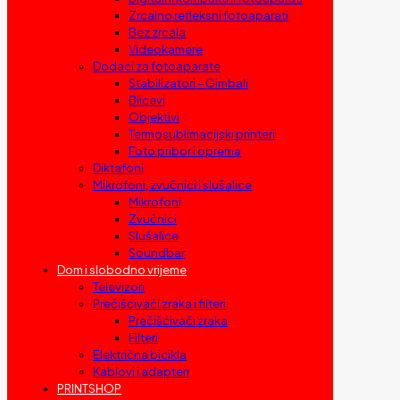
Zrcalno refleksni fotoaparati
Bez zrcala
Videokamere
Dodaci za fotoaparate
Stabilizatori – Gimbali
Blicevi
Objektivi
Termosublimacijski printeri
Foto pribor i oprema
Diktafoni
Mikrofoni, zvučnici i slušalice
Mikrofoni
Zvučnici
Slušalice
Soundbar
Dom i slobodno vrijeme
Televizori
Prečišćivači zraka i filteri
Prečišćivači zraka
Filteri
Električna bicikla
Kablovi i adapteri
PRINTSHOP