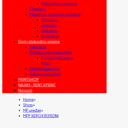
Foto pribor i oprema
Diktafoni
Mikrofoni, zvučnici i slušalice
Mikrofoni
Zvučnici
Slušalice
Soundbar
Dom i slobodno vrijeme
Televizori
Prečišćivači zraka i filteri
Prečišćivači zraka
Filteri
Električna bicikla
Kablovi i adapteri
PRINTSHOP
NAJAM – RENT A PRINT
Novosti
Home
>
Shop
>
MF uređaji
>
MFP XEROX B315DNI