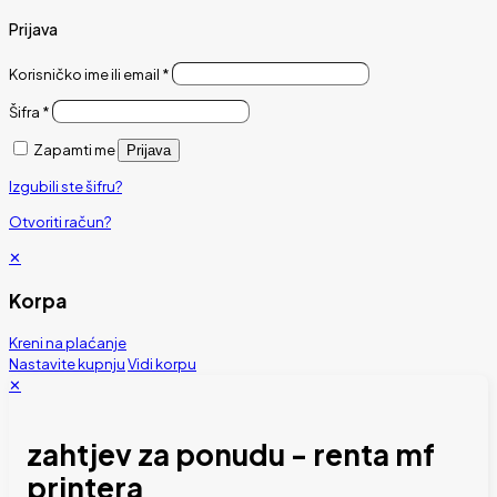
Prijava
Korisničko ime ili email
*
Šifra
*
Zapamti me
Prijava
Izgubili ste šifru?
Otvoriti račun?
✕
Korpa
Kreni na plaćanje
Nastavite kupnju
Vidi korpu
✕
zahtjev za ponudu - renta mf
printera