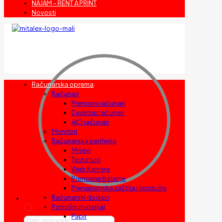
NAJAM – RENT A PRINT
Novosti
Računarska oprema
Računari
Prenosni računari
Desktop računari
AIO računari
Monitori
Računarska periferija
Miševi
Tastature
Web Kamere
Prenosne baterije
Prenaponska zaštita i produžni
Računarski dodaci
Potrošni materijal
Papir
Products