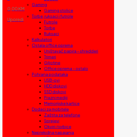
Gaming
0,00 KM
Gaming stolice
Torbe, ruksaci i futrole
Uporedi
Futrole
Torbe
Ruksaci
Kalkulatori
Ostala office oprema
Uništavač papira – shredderi
Trimeri
Giljotine
Office oprema – ostalo
Pohrana podataka
USB-ovi
HDD diskovi
SSD diskovi
Prazni mediji
Memorijske kartice
Dodaci za mobitele
Zaštita za telefone
Sprejevi
Okviri i torbice
Neprekidna napajanja