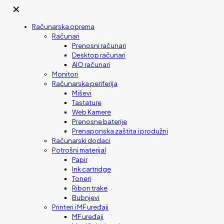
✕
Računarska oprema
Računari
Prenosni računari
Desktop računari
AIO računari
Monitori
Računarska periferija
Miševi
Tastature
Web Kamere
Prenosne baterije
Prenaponska zaštita i produžni
Računarski dodaci
Potrošni materijal
Papir
Ink cartridge
Toneri
Ribon trake
Bubnjevi
Printeri i MF uređaji
MF uređaji