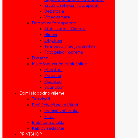
Zrcalno refleksni fotoaparati
Bez zrcala
Videokamere
Dodaci za fotoaparate
Stabilizatori – Gimbali
Blicevi
Objektivi
Termosublimacijski printeri
Foto pribor i oprema
Diktafoni
Mikrofoni, zvučnici i slušalice
Mikrofoni
Zvučnici
Slušalice
Soundbar
Dom i slobodno vrijeme
Televizori
Prečišćivači zraka i filteri
Prečišćivači zraka
Filteri
Električna bicikla
Kablovi i adapteri
PRINTSHOP