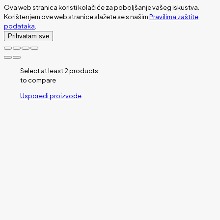
Ova web stranica koristi kolačiće za poboljšanje vašeg iskustva.
Korištenjem ove web stranice slažete se s našim
Pravilima zaštite
podataka
.
Prihvatam sve
Select at least 2 products
to compare
Usporedi proizvode