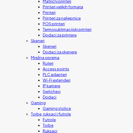
Matrični printeri
Printeri velikih formata
Printeri
Printeri za naljepnice
POS printeri
Termosublimacijski printeri
Dodaci za printere
Skeneri
Skeneri
Dodaci za skenere
Mrežna oprema
Ruteri
Access points
PLC adapteri
Wi-Fi extenderi
IP kamere
Switchevi
Dodaci
Gaming
Gaming stolice
Torbe, ruksaci i futrole
Futrole
Torbe
Ruksaci