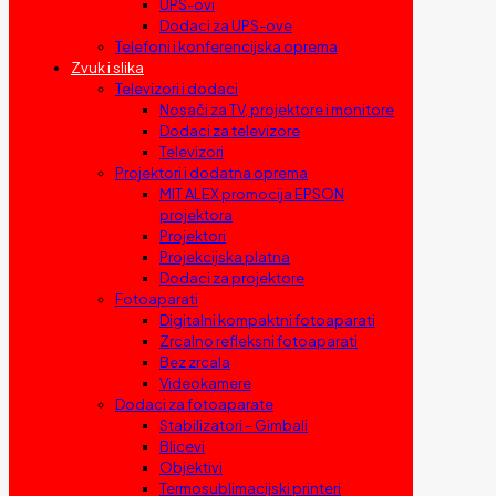
UPS-ovi
Dodaci za UPS-ove
Telefoni i konferencijska oprema
Zvuk i slika
Televizori i dodaci
Nosači za TV, projektore i monitore
Dodaci za televizore
Televizori
Projektori i dodatna oprema
MIT ALEX promocija EPSON
projektora
Projektori
Projekcijska platna
Dodaci za projektore
Fotoaparati
Digitalni kompaktni fotoaparati
Zrcalno refleksni fotoaparati
Bez zrcala
Videokamere
Dodaci za fotoaparate
Stabilizatori – Gimbali
Blicevi
Objektivi
Termosublimacijski printeri