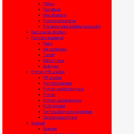
Miševi
Tastature
Web Kamere
Prenosne baterije
Prenaponska zaštita i produžni
Računarski dodaci
Potrošni materijal
Papir
Ink cartridge
Toneri
Ribon trake
Bubnjevi
Printeri i MF uređaji
MF uređaji
Matrični printeri
Printeri velikih formata
Printeri
Printeri za naljepnice
POS printeri
Termosublimacijski printeri
Dodaci za printere
Skeneri
Skeneri