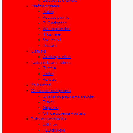
Dodaci za skenere
Mrežna oprema
Ruteri
Access points
PLC adapteri
Wi-Fi extenderi
IP kamere
Switchevi
Dodaci
Gaming
Gaming stolice
Torbe, ruksaci i futrole
Futrole
Torbe
Ruksaci
Kalkulatori
Ostala office oprema
Uništavač papira – shredderi
Trimeri
Giljotine
Office oprema – ostalo
Pohrana podataka
USB-ovi
HDD diskovi