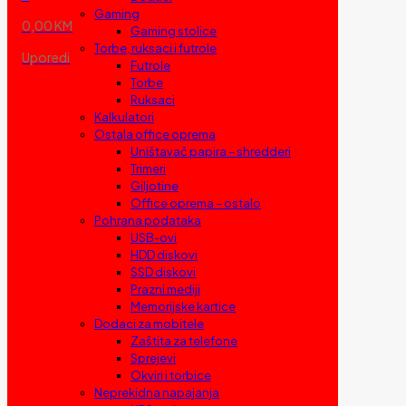
Gaming
0,00 KM
Gaming stolice
Torbe, ruksaci i futrole
Uporedi
Futrole
Torbe
Ruksaci
Kalkulatori
Ostala office oprema
Uništavač papira – shredderi
Trimeri
Giljotine
Office oprema – ostalo
Pohrana podataka
USB-ovi
HDD diskovi
SSD diskovi
Prazni mediji
Memorijske kartice
Dodaci za mobitele
Zaštita za telefone
Sprejevi
Okviri i torbice
Neprekidna napajanja