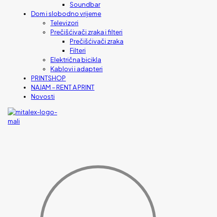
Soundbar
Dom i slobodno vrijeme
Televizori
Prečišćivači zraka i filteri
Prečišćivači zraka
Filteri
Električna bicikla
Kablovi i adapteri
PRINTSHOP
NAJAM – RENT A PRINT
Novosti