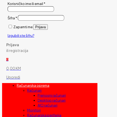
Korisničko ime ili email
*
Šifra
*
Zapamti me
Prijava
Izgubili ste šifru?
Prijava
ili registracija
0
0,00 KM
Uporedi
Računarska oprema
Računari
Prenosni računari
Desktop računari
AIO računari
Monitori
Računarska periferija