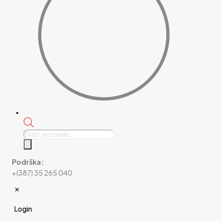
Products
search
Podrška:
+(387) 35 265 040
✕
Login