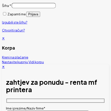
Šifra
*
Zapamti me
Prijava
Izgubili ste šifru?
Otvoriti račun?
✕
Korpa
Kreni na plaćanje
Nastavite kupnju
Vidi korpu
✕
zahtjev za ponudu - renta mf
printera
Ime i prezime/Naziv firme*