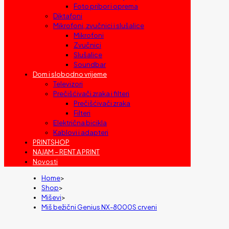
Foto pribor i oprema
Diktafoni
Mikrofoni, zvučnici i slušalice
Mikrofoni
Zvučnici
Slušalice
Soundbar
Dom i slobodno vrijeme
Televizori
Prečišćivači zraka i filteri
Prečišćivači zraka
Filteri
Električna bicikla
Kablovi i adapteri
PRINTSHOP
NAJAM – RENT A PRINT
Novosti
Home
>
Shop
>
Miševi
>
Miš bežični Genius NX-8000S crveni