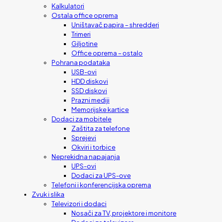
Kalkulatori
Ostala office oprema
Uništavač papira – shredderi
Trimeri
Giljotine
Office oprema – ostalo
Pohrana podataka
USB-ovi
HDD diskovi
SSD diskovi
Prazni mediji
Memorijske kartice
Dodaci za mobitele
Zaštita za telefone
Sprejevi
Okviri i torbice
Neprekidna napajanja
UPS-ovi
Dodaci za UPS-ove
Telefoni i konferencijska oprema
Zvuk i slika
Televizori i dodaci
Nosači za TV, projektore i monitore