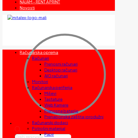
NAJAM – RENT A PRINT
Novosti
Računarska oprema
Računari
Prenosni računari
Desktop računari
AIO računari
Monitori
Računarska periferija
Miševi
Tastature
Web Kamere
Prenosne baterije
Prenaponska zaštita i produžni
Računarski dodaci
Potrošni materijal
Papir
Products