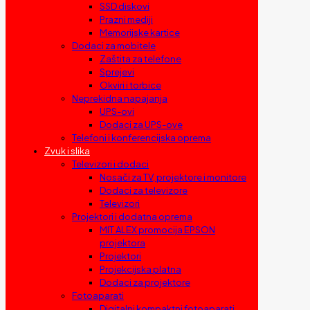
SSD diskovi
Prazni mediji
Memorijske kartice
Dodaci za mobitele
Zaštita za telefone
Sprejevi
Okviri i torbice
Neprekidna napajanja
UPS-ovi
Dodaci za UPS-ove
Telefoni i konferencijska oprema
Zvuk i slika
Televizori i dodaci
Nosači za TV, projektore i monitore
Dodaci za televizore
Televizori
Projektori i dodatna oprema
MIT ALEX promocija EPSON
projektora
Projektori
Projekcijska platna
Dodaci za projektore
Fotoaparati
Digitalni kompaktni fotoaparati