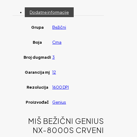
Dodatne informacije
Grupa
Bežični
Boja
Crna
Broj dugmadi
3
Garancija mj
12
Rezolucija
1600 DPI
Proizvođač
Genius
MIŠ BEŽIČNI GENIUS
NX-8000S CRVENI