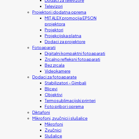
Dodaci za televizore
Televizori
Projektori i dodatna oprema
MIT ALEX promocija EPSON
projektora
Projektori
Projekcijska platna
Dodaci za projektore
Fotoaparati
Digitalni kompaktni fotoaparati
Zrcalno refleksni fotoaparati
Bez zrcala
Videokamere
Dodaci za fotoaparate
Stabilizatori – Gimbali
Blicevi
Objektivi
Termosublimacijski printeri
Foto pribor i oprema
Diktafoni
Mikrofoni, zvučnici i slušalice
Mikrofoni
Zvučnici
Slušalice