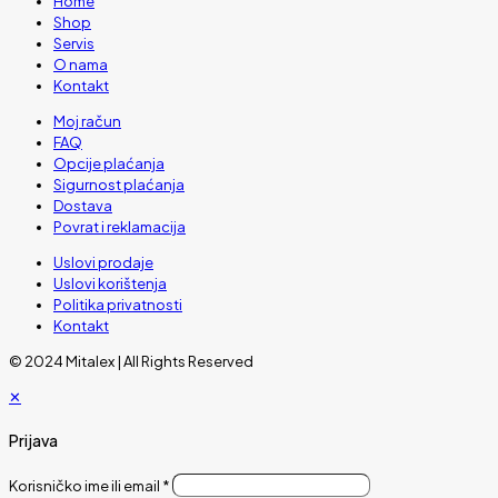
Home
Shop
Servis
O nama
Kontakt
Moj račun
FAQ
Opcije plaćanja
Sigurnost plaćanja
Dostava
Povrat i reklamacija
Uslovi prodaje
Uslovi korištenja
Politika privatnosti
Kontakt
© 2024 Mitalex | All Rights Reserved
✕
Prijava
Korisničko ime ili email
*