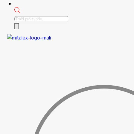
Products
search