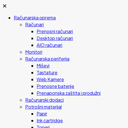
✕
Računarska oprema
Računari
Prenosni računari
Desktop računari
AIO računari
Monitori
Računarska periferija
Miševi
Tastature
Web Kamere
Prenosne baterije
Prenaponska zaštita i produžni
Računarski dodaci
Potrošni materijal
Papir
Ink cartridge
Toneri