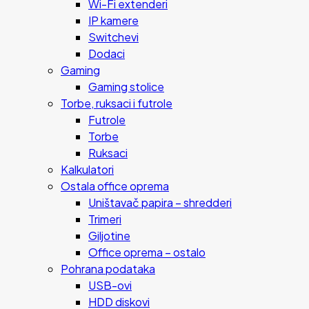
Wi-Fi extenderi
IP kamere
Switchevi
Dodaci
Gaming
Gaming stolice
Torbe, ruksaci i futrole
Futrole
Torbe
Ruksaci
Kalkulatori
Ostala office oprema
Uništavač papira – shredderi
Trimeri
Giljotine
Office oprema – ostalo
Pohrana podataka
USB-ovi
HDD diskovi