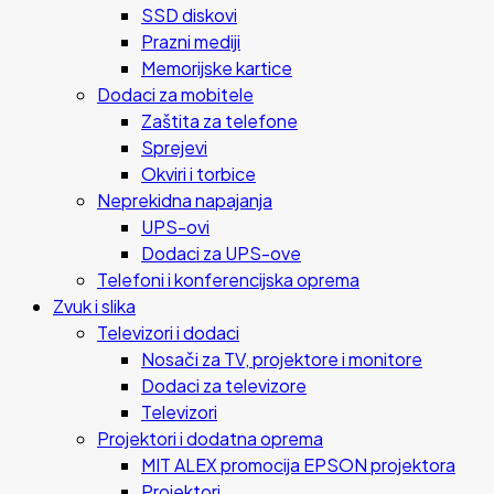
SSD diskovi
Prazni mediji
Memorijske kartice
Dodaci za mobitele
Zaštita za telefone
Sprejevi
Okviri i torbice
Neprekidna napajanja
UPS-ovi
Dodaci za UPS-ove
Telefoni i konferencijska oprema
Zvuk i slika
Televizori i dodaci
Nosači za TV, projektore i monitore
Dodaci za televizore
Televizori
Projektori i dodatna oprema
MIT ALEX promocija EPSON projektora
Projektori