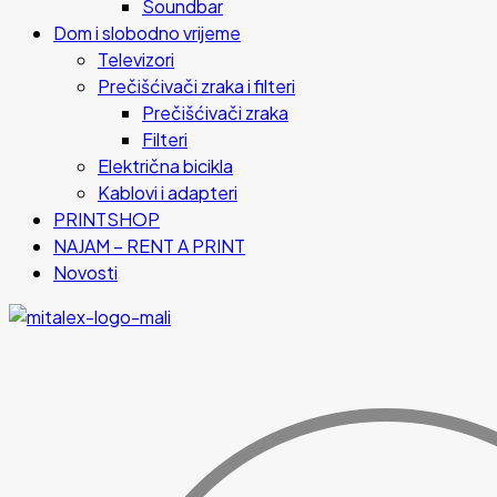
Soundbar
Dom i slobodno vrijeme
Televizori
Prečišćivači zraka i filteri
Prečišćivači zraka
Filteri
Električna bicikla
Kablovi i adapteri
PRINTSHOP
NAJAM – RENT A PRINT
Novosti