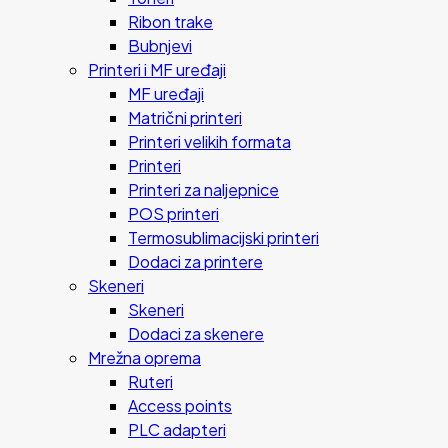
Ribon trake
Bubnjevi
Printeri i MF uređaji
MF uređaji
Matrični printeri
Printeri velikih formata
Printeri
Printeri za naljepnice
POS printeri
Termosublimacijski printeri
Dodaci za printere
Skeneri
Skeneri
Dodaci za skenere
Mrežna oprema
Ruteri
Access points
PLC adapteri