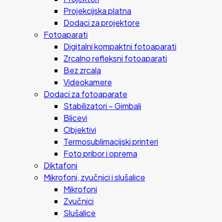
Projekcijska platna
Dodaci za projektore
Fotoaparati
Digitalni kompaktni fotoaparati
Zrcalno refleksni fotoaparati
Bez zrcala
Videokamere
Dodaci za fotoaparate
Stabilizatori – Gimbali
Blicevi
Objektivi
Termosublimacijski printeri
Foto pribor i oprema
Diktafoni
Mikrofoni, zvučnici i slušalice
Mikrofoni
Zvučnici
Slušalice