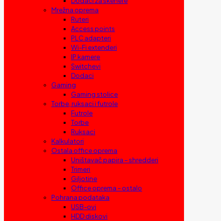
Dodaci za skenere
Mrežna oprema
Ruteri
Access points
PLC adapteri
Wi-Fi extenderi
IP kamere
Switchevi
Dodaci
Gaming
Gaming stolice
Torbe, ruksaci i futrole
Futrole
Torbe
Ruksaci
Kalkulatori
Ostala office oprema
Uništavač papira – shredderi
Trimeri
Giljotine
Office oprema – ostalo
Pohrana podataka
USB-ovi
HDD diskovi