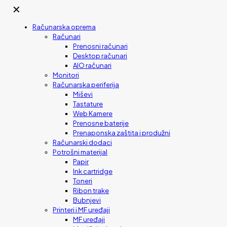
✕
Računarska oprema
Računari
Prenosni računari
Desktop računari
AIO računari
Monitori
Računarska periferija
Miševi
Tastature
Web Kamere
Prenosne baterije
Prenaponska zaštita i produžni
Računarski dodaci
Potrošni materijal
Papir
Ink cartridge
Toneri
Ribon trake
Bubnjevi
Printeri i MF uređaji
MF uređaji