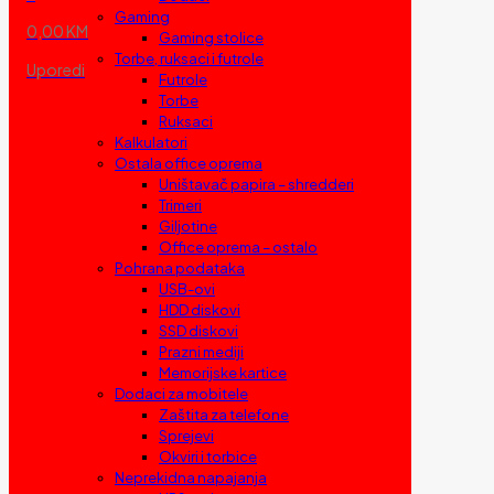
Gaming
0,00 KM
Gaming stolice
Torbe, ruksaci i futrole
Uporedi
Futrole
Torbe
Ruksaci
Kalkulatori
Ostala office oprema
Uništavač papira – shredderi
Trimeri
Giljotine
Office oprema – ostalo
Pohrana podataka
USB-ovi
HDD diskovi
SSD diskovi
Prazni mediji
Memorijske kartice
Dodaci za mobitele
Zaštita za telefone
Sprejevi
Okviri i torbice
Neprekidna napajanja