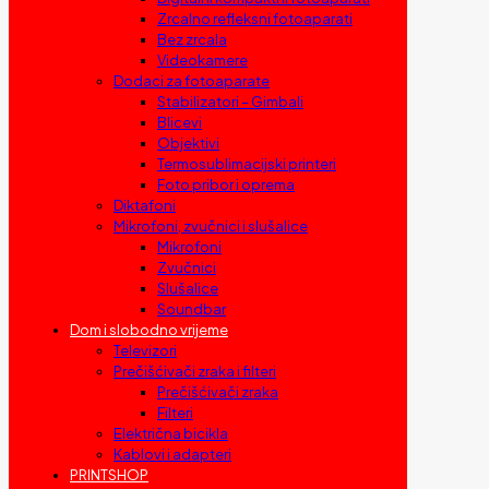
Zrcalno refleksni fotoaparati
Bez zrcala
Videokamere
Dodaci za fotoaparate
Stabilizatori – Gimbali
Blicevi
Objektivi
Termosublimacijski printeri
Foto pribor i oprema
Diktafoni
Mikrofoni, zvučnici i slušalice
Mikrofoni
Zvučnici
Slušalice
Soundbar
Dom i slobodno vrijeme
Televizori
Prečišćivači zraka i filteri
Prečišćivači zraka
Filteri
Električna bicikla
Kablovi i adapteri
PRINTSHOP