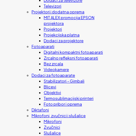
Dodaci za televizore
Televizori
Projektori i dodatna oprema
MIT ALEX promocija EPSON
projektora
Projektori
Projekcijska platna
Dodaci za projektore
Fotoaparati
Digitalni kompaktni fotoaparati
Zrcalno refleksni fotoaparati
Bez zrcala
Videokamere
Dodaci za fotoaparate
Stabilizatori – Gimbali
Blicevi
Objektivi
Termosublimacijski printeri
Foto pribor i oprema
Diktafoni
Mikrofoni, zvučnici i slušalice
Mikrofoni
Zvučnici
Slušalice