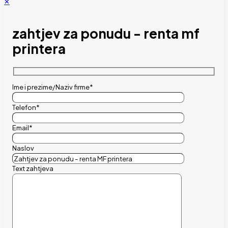
✕
zahtjev za ponudu - renta mf
printera
Ime i prezime/Naziv firme*
Telefon*
Email*
Naslov
Text zahtjeva