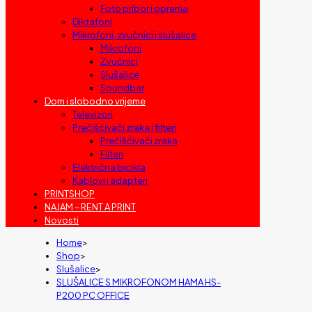
Foto pribor i oprema
Diktafoni
Mikrofoni, zvučnici i slušalice
Mikrofoni
Zvučnici
Slušalice
Soundbar
Dom i slobodno vrijeme
Televizori
Prečišćivači zraka i filteri
Prečišćivači zraka
Filteri
Električna bicikla
Kablovi i adapteri
PRINTSHOP
NAJAM – RENT A PRINT
Novosti
Home
>
Shop
>
Slušalice
>
SLUŠALICE S MIKROFONOM HAMA HS-
P200 PC OFFICE