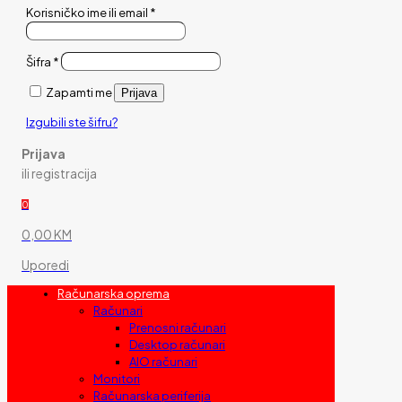
Korisničko ime ili email
*
Šifra
*
Zapamti me
Prijava
Izgubili ste šifru?
Prijava
ili registracija
0
0,00 KM
Uporedi
Računarska oprema
Računari
Prenosni računari
Desktop računari
AIO računari
Monitori
Računarska periferija