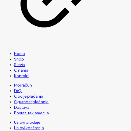
Home
Shop
Servis
O nama
Kontakt
Moj račun
FAQ
Opcije plaćanja
Sigurnost plaćanja
Dostava
Povrat i reklamacija
Uslovi prodaje
Uslovi korištenja