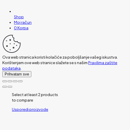
Shop
Moj račun
0
Korpa
Ova web stranica koristi kolačiće za poboljšanje vašeg iskustva.
Korištenjem ove web stranice slažete se s našim
Pravilima zaštite
podataka
.
Prihvatam sve
Select at least 2 products
to compare
Usporedi proizvode