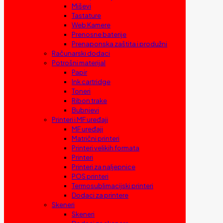
Miševi
Tastature
Web Kamere
Prenosne baterije
Prenaponska zaštita i produžni
Računarski dodaci
Potrošni materijal
Papir
Ink cartridge
Toneri
Ribon trake
Bubnjevi
Printeri i MF uređaji
MF uređaji
Matrični printeri
Printeri velikih formata
Printeri
Printeri za naljepnice
POS printeri
Termosublimacijski printeri
Dodaci za printere
Skeneri
Skeneri