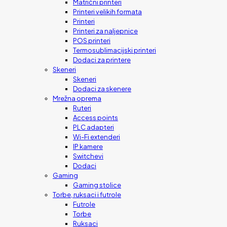
Matrični printeri
Printeri velikih formata
Printeri
Printeri za naljepnice
POS printeri
Termosublimacijski printeri
Dodaci za printere
Skeneri
Skeneri
Dodaci za skenere
Mrežna oprema
Ruteri
Access points
PLC adapteri
Wi-Fi extenderi
IP kamere
Switchevi
Dodaci
Gaming
Gaming stolice
Torbe, ruksaci i futrole
Futrole
Torbe
Ruksaci