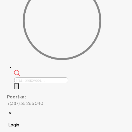
Products
search
Podrška:
+(387) 35 265 040
✕
Login