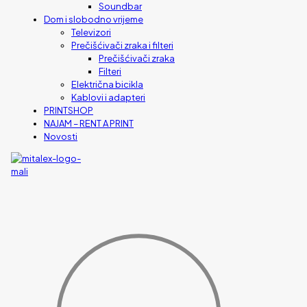
Soundbar
Dom i slobodno vrijeme
Televizori
Prečišćivači zraka i filteri
Prečišćivači zraka
Filteri
Električna bicikla
Kablovi i adapteri
PRINTSHOP
NAJAM – RENT A PRINT
Novosti