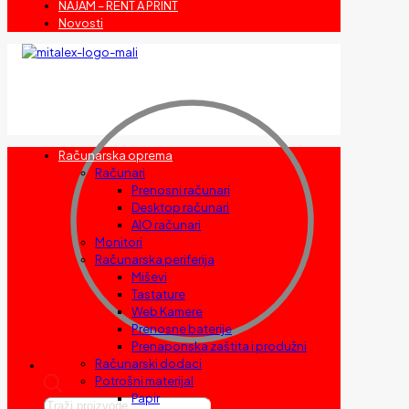
NAJAM – RENT A PRINT
Novosti
Računarska oprema
Računari
Prenosni računari
Desktop računari
AIO računari
Monitori
Računarska periferija
Miševi
Tastature
Web Kamere
Prenosne baterije
Prenaponska zaštita i produžni
Računarski dodaci
Potrošni materijal
Papir
Products