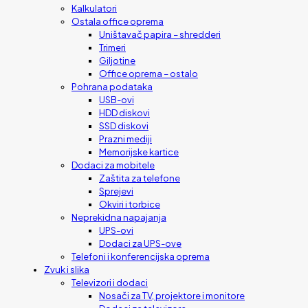
Kalkulatori
Ostala office oprema
Uništavač papira – shredderi
Trimeri
Giljotine
Office oprema – ostalo
Pohrana podataka
USB-ovi
HDD diskovi
SSD diskovi
Prazni mediji
Memorijske kartice
Dodaci za mobitele
Zaštita za telefone
Sprejevi
Okviri i torbice
Neprekidna napajanja
UPS-ovi
Dodaci za UPS-ove
Telefoni i konferencijska oprema
Zvuk i slika
Televizori i dodaci
Nosači za TV, projektore i monitore