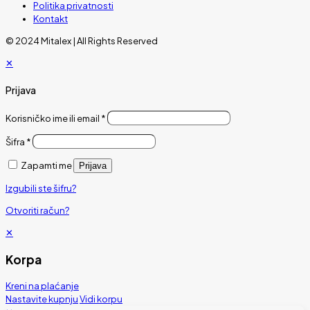
Politika privatnosti
Kontakt
© 2024 Mitalex | All Rights Reserved
✕
Prijava
Korisničko ime ili email
*
Šifra
*
Zapamti me
Prijava
Izgubili ste šifru?
Otvoriti račun?
✕
Korpa
Kreni na plaćanje
Nastavite kupnju
Vidi korpu