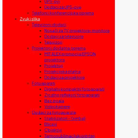
UPS-ovi
Dodaci za UPS-ove
Telefoni i konferencijska oprema
Zvuk i slika
Televizori i dodaci
Nosači za TV, projektore i monitore
Dodaci za televizore
Televizori
Projektori i dodatna oprema
MIT ALEX promocija EPSON
projektora
Projektori
Projekcijska platna
Dodaci za projektore
Fotoaparati
Digitalni kompaktni fotoaparati
Zrcalno refleksni fotoaparati
Bez zrcala
Videokamere
Dodaci za fotoaparate
Stabilizatori – Gimbali
Blicevi
Objektivi
Termosublimacijski printeri