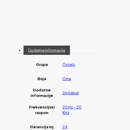
Dodatne informacije
Grupa
Ostalo
Boja
Crna
Dodatne
2m kabal
informacije
Frekvencijski
20 Hz ~ 20
raspon
KHz
Garancija mj
24