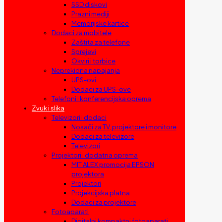
SSD diskovi
Prazni mediji
Memorijske kartice
Dodaci za mobitele
Zaštita za telefone
Sprejevi
Okviri i torbice
Neprekidna napajanja
UPS-ovi
Dodaci za UPS-ove
Telefoni i konferencijska oprema
Zvuk i slika
Televizori i dodaci
Nosači za TV, projektore i monitore
Dodaci za televizore
Televizori
Projektori i dodatna oprema
MIT ALEX promocija EPSON
projektora
Projektori
Projekcijska platna
Dodaci za projektore
Fotoaparati
Digitalni kompaktni fotoaparati