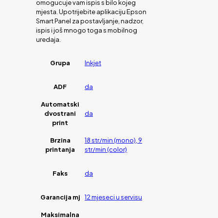
omogucuje vam ispis s bilo kojeg
mjesta. Upotrijebite aplikaciju Epson
Smart Panel za postavljanje, nadzor,
ispis i još mnogo toga s mobilnog
uredaja.
Grupa
Inkjet
ADF
da
Automatski
dvostrani
da
print
Brzina
18 str/min (mono), 9
printanja
str/min (color)
Faks
da
Garancija mj
12 mjeseci u servisu
Maksimalna