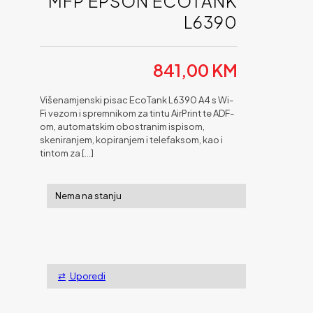
MFP EPSON ECOTANK
L6390
841,00
KM
Višenamjenski pisac EcoTank L6390 A4 s Wi-
Fi vezom i spremnikom za tintu AirPrint te ADF-
om, automatskim obostranim ispisom,
skeniranjem, kopiranjem i telefaksom, kao i
tintom za
[…]
Nema na stanju
Uporedi