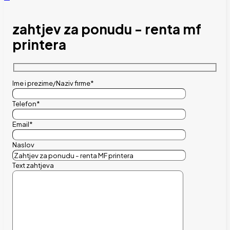
zahtjev za ponudu - renta mf
printera
Ime i prezime/Naziv firme*
Telefon*
Email*
Naslov
Text zahtjeva