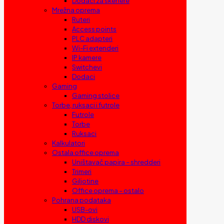
Dodaci za skenere
Mrežna oprema
Ruteri
Access points
PLC adapteri
Wi-Fi extenderi
IP kamere
Switchevi
Dodaci
Gaming
Gaming stolice
Torbe, ruksaci i futrole
Futrole
Torbe
Ruksaci
Kalkulatori
Ostala office oprema
Uništavač papira – shredderi
Trimeri
Giljotine
Office oprema – ostalo
Pohrana podataka
USB-ovi
HDD diskovi