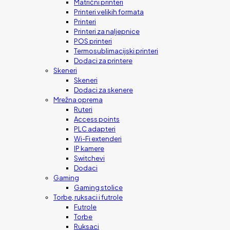
Matrični printeri
Printeri velikih formata
Printeri
Printeri za naljepnice
POS printeri
Termosublimacijski printeri
Dodaci za printere
Skeneri
Skeneri
Dodaci za skenere
Mrežna oprema
Ruteri
Access points
PLC adapteri
Wi-Fi extenderi
IP kamere
Switchevi
Dodaci
Gaming
Gaming stolice
Torbe, ruksaci i futrole
Futrole
Torbe
Ruksaci