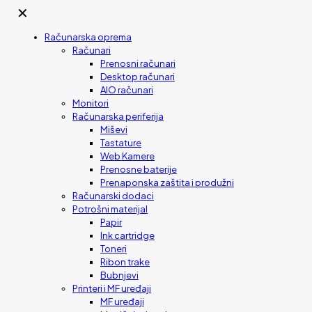
✕
Računarska oprema
Računari
Prenosni računari
Desktop računari
AIO računari
Monitori
Računarska periferija
Miševi
Tastature
Web Kamere
Prenosne baterije
Prenaponska zaštita i produžni
Računarski dodaci
Potrošni materijal
Papir
Ink cartridge
Toneri
Ribon trake
Bubnjevi
Printeri i MF uređaji
MF uređaji