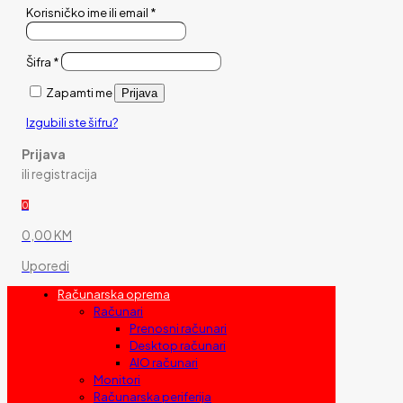
Korisničko ime ili email
*
Šifra
*
Zapamti me
Prijava
Izgubili ste šifru?
Prijava
ili registracija
0
0,00 KM
Uporedi
Računarska oprema
Računari
Prenosni računari
Desktop računari
AIO računari
Monitori
Računarska periferija