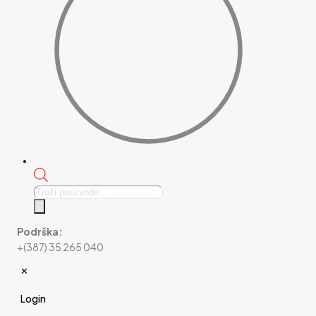
Products
search
Podrška:
+(387) 35 265 040
✕
Login