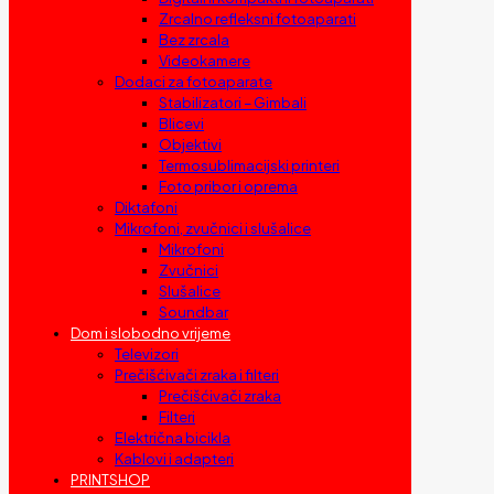
Zrcalno refleksni fotoaparati
Bez zrcala
Videokamere
Dodaci za fotoaparate
Stabilizatori – Gimbali
Blicevi
Objektivi
Termosublimacijski printeri
Foto pribor i oprema
Diktafoni
Mikrofoni, zvučnici i slušalice
Mikrofoni
Zvučnici
Slušalice
Soundbar
Dom i slobodno vrijeme
Televizori
Prečišćivači zraka i filteri
Prečišćivači zraka
Filteri
Električna bicikla
Kablovi i adapteri
PRINTSHOP