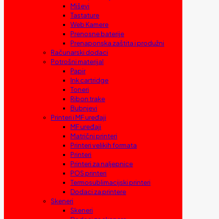
Miševi
Tastature
Web Kamere
Prenosne baterije
Prenaponska zaštita i produžni
Računarski dodaci
Potrošni materijal
Papir
Ink cartridge
Toneri
Ribon trake
Bubnjevi
Printeri i MF uređaji
MF uređaji
Matrični printeri
Printeri velikih formata
Printeri
Printeri za naljepnice
POS printeri
Termosublimacijski printeri
Dodaci za printere
Skeneri
Skeneri