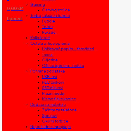
Gaming
0,00 KM
Gaming stolice
Torbe, ruksaci i futrole
Uporedi
Futrole
Torbe
Ruksaci
Kalkulatori
Ostala office oprema
Uništavač papira – shredderi
Trimeri
Giljotine
Office oprema – ostalo
Pohrana podataka
USB-ovi
HDD diskovi
SSD diskovi
Prazni mediji
Memorijske kartice
Dodaci za mobitele
Zaštita za telefone
Sprejevi
Okviri i torbice
Neprekidna napajanja