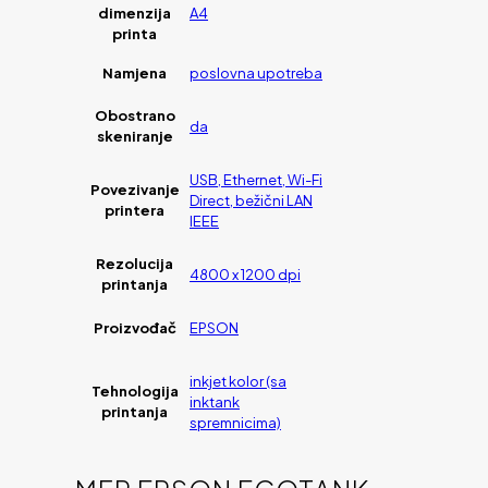
dimenzija
A4
printa
Namjena
poslovna upotreba
Obostrano
da
skeniranje
USB, Ethernet, Wi-Fi
Povezivanje
Direct, bežični LAN
printera
IEEE
Rezolucija
4800 x 1200 dpi
printanja
Proizvođač
EPSON
inkjet kolor (sa
Tehnologija
inktank
printanja
spremnicima)