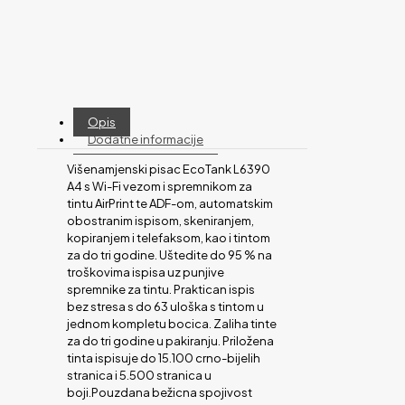
Opis
Dodatne informacije
Višenamjenski pisac EcoTank L6390
A4 s Wi-Fi vezom i spremnikom za
tintu AirPrint te ADF-om, automatskim
obostranim ispisom, skeniranjem,
kopiranjem i telefaksom, kao i tintom
za do tri godine. Uštedite do 95 % na
troškovima ispisa uz punjive
spremnike za tintu. Praktican ispis
bez stresa s do 63 uloška s tintom u
jednom kompletu bocica. Zaliha tinte
za do tri godine u pakiranju. Priložena
tinta ispisuje do 15.100 crno-bijelih
stranica i 5.500 stranica u
boji.Pouzdana bežicna spojivost