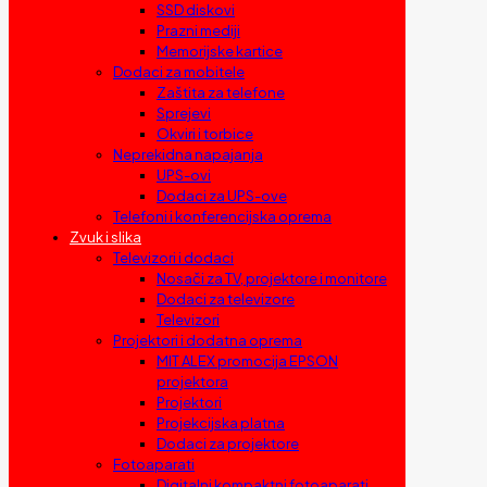
SSD diskovi
Prazni mediji
Memorijske kartice
Dodaci za mobitele
Zaštita za telefone
Sprejevi
Okviri i torbice
Neprekidna napajanja
UPS-ovi
Dodaci za UPS-ove
Telefoni i konferencijska oprema
Zvuk i slika
Televizori i dodaci
Nosači za TV, projektore i monitore
Dodaci za televizore
Televizori
Projektori i dodatna oprema
MIT ALEX promocija EPSON
projektora
Projektori
Projekcijska platna
Dodaci za projektore
Fotoaparati
Digitalni kompaktni fotoaparati