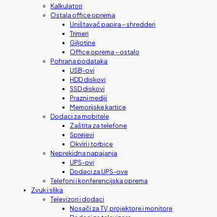
Kalkulatori
Ostala office oprema
Uništavač papira – shredderi
Trimeri
Giljotine
Office oprema – ostalo
Pohrana podataka
USB-ovi
HDD diskovi
SSD diskovi
Prazni mediji
Memorijske kartice
Dodaci za mobitele
Zaštita za telefone
Sprejevi
Okviri i torbice
Neprekidna napajanja
UPS-ovi
Dodaci za UPS-ove
Telefoni i konferencijska oprema
Zvuk i slika
Televizori i dodaci
Nosači za TV, projektore i monitore