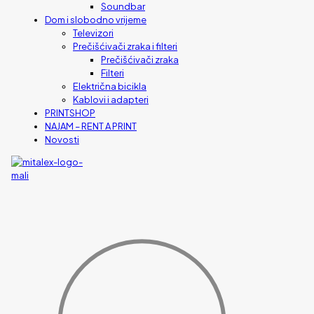
Soundbar
Dom i slobodno vrijeme
Televizori
Prečišćivači zraka i filteri
Prečišćivači zraka
Filteri
Električna bicikla
Kablovi i adapteri
PRINTSHOP
NAJAM – RENT A PRINT
Novosti