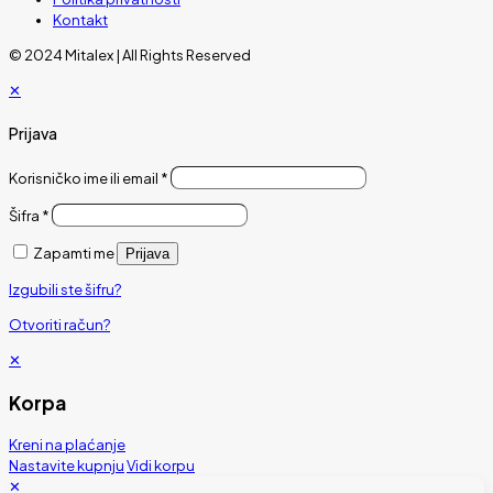
Kontakt
© 2024 Mitalex | All Rights Reserved
✕
Prijava
Korisničko ime ili email
*
Šifra
*
Zapamti me
Prijava
Izgubili ste šifru?
Otvoriti račun?
✕
Korpa
Kreni na plaćanje
Nastavite kupnju
Vidi korpu
✕