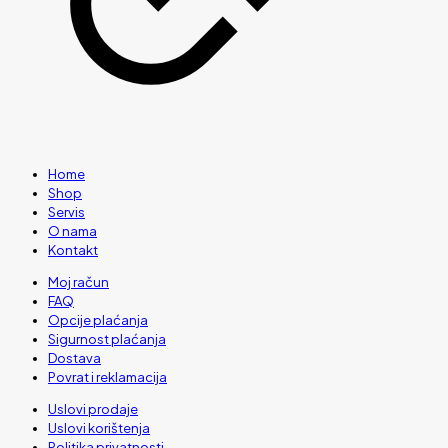
Home
Shop
Servis
O nama
Kontakt
Moj račun
FAQ
Opcije plaćanja
Sigurnost plaćanja
Dostava
Povrat i reklamacija
Uslovi prodaje
Uslovi korištenja
Politika privatnosti