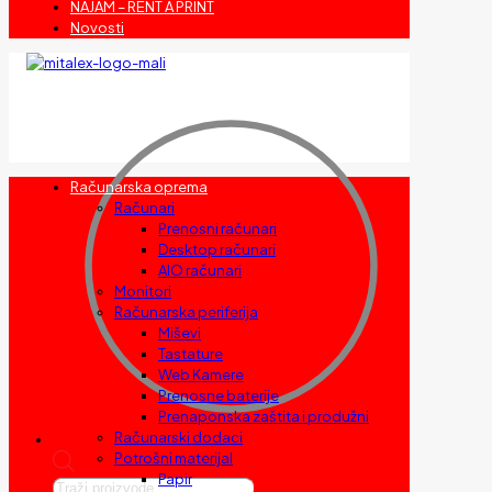
NAJAM – RENT A PRINT
Novosti
Računarska oprema
Računari
Prenosni računari
Desktop računari
AIO računari
Monitori
Računarska periferija
Miševi
Tastature
Web Kamere
Prenosne baterije
Prenaponska zaštita i produžni
Računarski dodaci
Potrošni materijal
Papir
Products