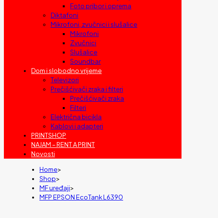
Foto pribor i oprema
Diktafoni
Mikrofoni, zvučnici i slušalice
Mikrofoni
Zvučnici
Slušalice
Soundbar
Dom i slobodno vrijeme
Televizori
Prečišćivači zraka i filteri
Prečišćivači zraka
Filteri
Električna bicikla
Kablovi i adapteri
PRINTSHOP
NAJAM – RENT A PRINT
Novosti
Home
>
Shop
>
MF uređaji
>
MFP EPSON EcoTank L6390