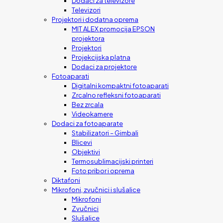
Dodaci za televizore
Televizori
Projektori i dodatna oprema
MIT ALEX promocija EPSON
projektora
Projektori
Projekcijska platna
Dodaci za projektore
Fotoaparati
Digitalni kompaktni fotoaparati
Zrcalno refleksni fotoaparati
Bez zrcala
Videokamere
Dodaci za fotoaparate
Stabilizatori – Gimbali
Blicevi
Objektivi
Termosublimacijski printeri
Foto pribor i oprema
Diktafoni
Mikrofoni, zvučnici i slušalice
Mikrofoni
Zvučnici
Slušalice