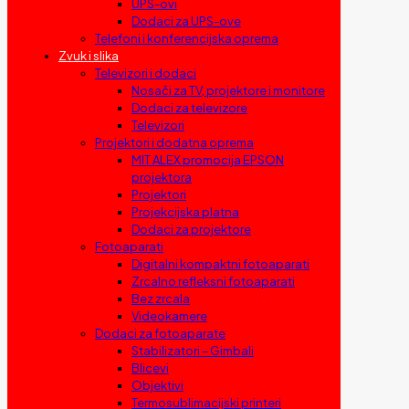
UPS-ovi
Dodaci za UPS-ove
Telefoni i konferencijska oprema
Zvuk i slika
Televizori i dodaci
Nosači za TV, projektore i monitore
Dodaci za televizore
Televizori
Projektori i dodatna oprema
MIT ALEX promocija EPSON
projektora
Projektori
Projekcijska platna
Dodaci za projektore
Fotoaparati
Digitalni kompaktni fotoaparati
Zrcalno refleksni fotoaparati
Bez zrcala
Videokamere
Dodaci za fotoaparate
Stabilizatori – Gimbali
Blicevi
Objektivi
Termosublimacijski printeri