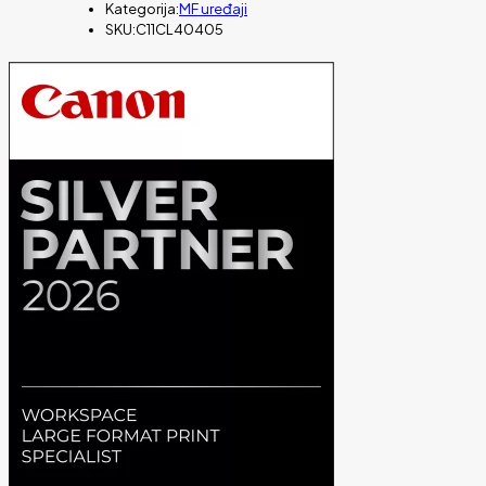
Kategorija:
MF uređaji
SKU:
C11CL40405